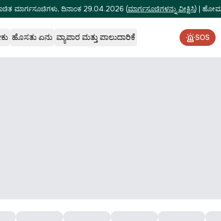
ೂಚಿತ ಮಾರ್ಗಸೂಚಿಗಳು, ದಿನಾಂಕ 29.04.2026
(
ಮಾರ್ಗಸೂಚಿಗಳನ್ನು ವೀಕ್ಷಿಸಿ
)
|
ಹೋಮ್‌
ೇಕು
ಹೊಸತು ಏನು
ವ್ಯಾಪಾರ ಮತ್ತು ಪಾಲುದಾರಿಕೆ
SOS