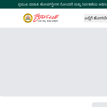
ಪ್ರಮುಖ ಮಾಹಿತಿ:
ಹೋಮ್‌ಸ್ಟೇಗಳ ನೋಂದಣಿ ಮತ್ತು ನಿರ್ವಹಣೆಯ ಅಧಿಸ
ಎಲ್ಲಿಗೆ ಹೋಗಬ