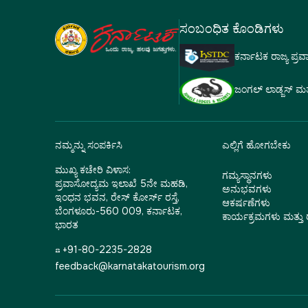
ಸಂಬಂಧಿತ ಕೊಂಡಿಗಳು
ಕರ್ನಾಟಕ ರಾಜ್ಯ ಪ್ರ
ಜಂಗಲ್ ಲಾಡ್ಜಸ್ ಮತ್ತು
ನಮ್ಮನ್ನು ಸಂಪರ್ಕಿಸಿ
ಎಲ್ಲಿಗೆ ಹೋಗಬೇಕು
ಮುಖ್ಯ ಕಚೇರಿ ವಿಳಾಸ:
ಗಮ್ಯಸ್ಥಾನಗಳು
ಪ್ರವಾಸೋದ್ಯಮ ಇಲಾಖೆ 5ನೇ ಮಹಡಿ,
ಅನುಭವಗಳು
ಇಂಧನ ಭವನ, ರೇಸ್ ಕೋರ್ಸ್ ರಸ್ತೆ,
ಆಕರ್ಷಣೆಗಳು
ಬೆಂಗಳೂರು-560 009, ಕರ್ನಾಟಕ,
ಕಾರ್ಯಕ್ರಮಗಳು ಮತ್ತ
ಭಾರತ
☎ +91-80-2235-2828
feedback@karnatakatourism.org