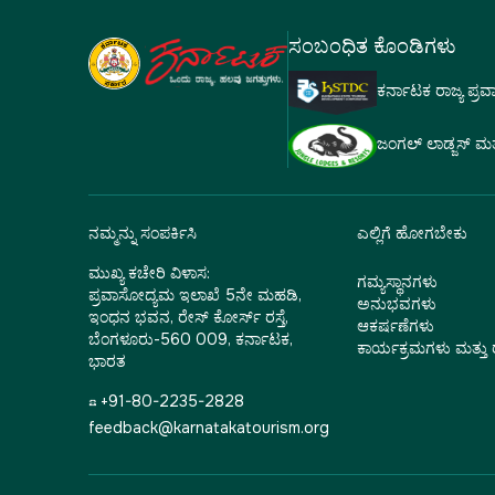
ಸಂಬಂಧಿತ ಕೊಂಡಿಗಳು
ಕರ್ನಾಟಕ ರಾಜ್ಯ ಪ್ರ
ಜಂಗಲ್ ಲಾಡ್ಜಸ್ ಮತ್ತು
ನಮ್ಮನ್ನು ಸಂಪರ್ಕಿಸಿ
ಎಲ್ಲಿಗೆ ಹೋಗಬೇಕು
ಮುಖ್ಯ ಕಚೇರಿ ವಿಳಾಸ:
ಗಮ್ಯಸ್ಥಾನಗಳು
ಪ್ರವಾಸೋದ್ಯಮ ಇಲಾಖೆ 5ನೇ ಮಹಡಿ,
ಅನುಭವಗಳು
ಇಂಧನ ಭವನ, ರೇಸ್ ಕೋರ್ಸ್ ರಸ್ತೆ,
ಆಕರ್ಷಣೆಗಳು
ಬೆಂಗಳೂರು-560 009, ಕರ್ನಾಟಕ,
ಕಾರ್ಯಕ್ರಮಗಳು ಮತ್ತ
ಭಾರತ
☎ +91-80-2235-2828
feedback@karnatakatourism.org