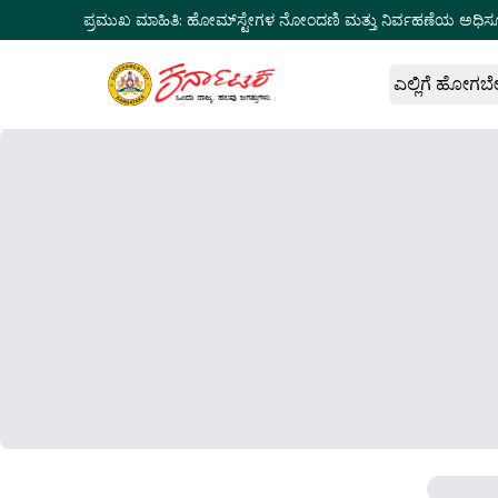
ಪ್ರಮುಖ ಮಾಹಿತಿ:
ಹೋಮ್‌ಸ್ಟೇಗಳ ನೋಂದಣಿ ಮತ್ತು ನಿರ್ವಹಣೆಯ ಅಧಿಸ
ಎಲ್ಲಿಗೆ ಹೋಗಬ