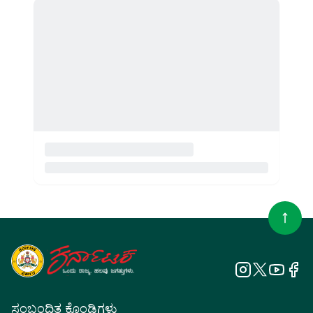
ಸಂಬಂಧಿತ ಕೊಂಡಿಗಳು