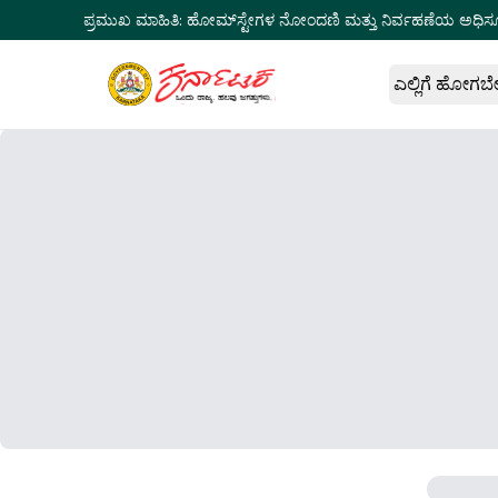
ಪ್ರಮುಖ ಮಾಹಿತಿ:
ಹೋಮ್‌ಸ್ಟೇಗಳ ನೋಂದಣಿ ಮತ್ತು ನಿರ್ವಹಣೆಯ ಅಧಿಸ
ಎಲ್ಲಿಗೆ ಹೋಗಬ