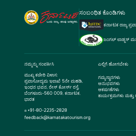
ಸಂಬಂಧಿತ ಕೊಂಡಿಗಳು
ಕರ್ನಾಟಕ ರಾಜ್ಯ ಪ್ರ
ಜಂಗಲ್ ಲಾಡ್ಜಸ್ ಮತ್ತು
ನಮ್ಮನ್ನು ಸಂಪರ್ಕಿಸಿ
ಎಲ್ಲಿಗೆ ಹೋಗಬೇಕು
ಮುಖ್ಯ ಕಚೇರಿ ವಿಳಾಸ:
ಗಮ್ಯಸ್ಥಾನಗಳು
ಪ್ರವಾಸೋದ್ಯಮ ಇಲಾಖೆ 5ನೇ ಮಹಡಿ,
ಅನುಭವಗಳು
ಇಂಧನ ಭವನ, ರೇಸ್ ಕೋರ್ಸ್ ರಸ್ತೆ,
ಆಕರ್ಷಣೆಗಳು
ಬೆಂಗಳೂರು-560 009, ಕರ್ನಾಟಕ,
ಕಾರ್ಯಕ್ರಮಗಳು ಮತ್ತ
ಭಾರತ
☎ +91-80-2235-2828
feedback@karnatakatourism.org