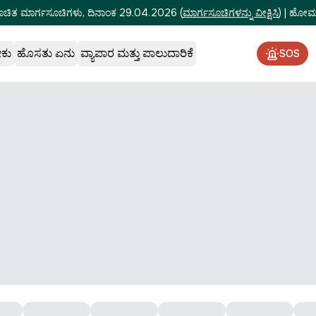
ೂಚಿತ ಮಾರ್ಗಸೂಚಿಗಳು, ದಿನಾಂಕ 29.04.2026
(
ಮಾರ್ಗಸೂಚಿಗಳನ್ನು ವೀಕ್ಷಿಸಿ
)
|
ಹೋಮ್‌
ೇಕು
ಹೊಸತು ಏನು
ವ್ಯಾಪಾರ ಮತ್ತು ಪಾಲುದಾರಿಕೆ
SOS