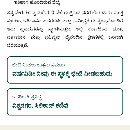
ಇತಿಹಾಸ ಹೊಂದಿರುವ ಜಿಲ್ಲೆ.
ತನ್ನ ಬೇರುಗಳನ್ನು ಮರೆಯದೆ ಬೆಳೆಯುತ್ತಿರುವ ನಗರ ಬೆಂಗಳೂರು. ಮುಕ್ತ
ಸ್ಥಳಗಳು, ಇತಿಹಾಸದ ಪದರಗಳು ಮತ್ತು ನಾವೀನ್ಯತೆಯ ಚೈತನ್ಯದೊಂದಿಗೆ
ಇದು ಪ್ರವಾಸಿಗರನ್ನು ಸ್ವಾಗತಿಸುತ್ತದೆ. ಇಲ್ಲಿ ಕರ್ನಾಟಕದ ಭೂತ,
ವರ್ತಮಾನ ಮತ್ತು ಭವಿಷ್ಯವು ದೈನಂದಿನ ಕ್ಷಣಗಳಲ್ಲಿ ಒಂದಾಗಿ
ಬೆರೆಯುತ್ತವೆ.
ಭೇಟಿ ನೀಡಲು ಉತ್ತಮ ಸಮಯ
ವರ್ಷವಿಡೀ ನೀವು ಈ ಸ್ಥಳಕ್ಕೆ ಭೇಟಿ ನೀಡಬಹುದು
ಇದರಿಗಾಗಿ ಪ್ರಸಿದ್ಧ
ವಿಶ್ವನಗರ, ಸಿಲಿಕಾನ್ ಕಣಿವೆ