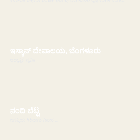
ಕರ್ನಾಟಕ ಚಿತ್ರಕಲಾ ಪರಿಷತ್ (ಸಿ.ಕೆ.ಪಿ) ಬೆಂಗಳೂರಿನ ದೃಶ್ಯ ಕಲೆಗಳ ರಂಗದ
ಹೃದಯಬಡಿತವಾಗಿದೆ. ಕುಮಾರ ಕೃಪಾ ರಸ್ತೆಯ ಹಸಿರ...
ಇಸ್ಕಾನ್ ದೇವಾಲಯ, ಬೆಂಗಳೂರು
ಆಧ್ಯಾತ್ಮಿಕ, ದೈವಿಕ ...
ನಂದಿ ಬೆಟ್ಟ
ಜನಪ್ರಿಯ ಗಿರಿಧಾಮ ವಿಹಾರ ...