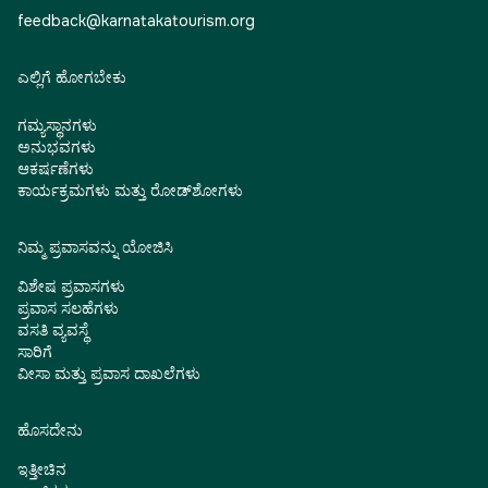
feedback@karnatakatourism.org
ಎಲ್ಲಿಗೆ ಹೋಗಬೇಕು
ಗಮ್ಯಸ್ಥಾನಗಳು
ಅನುಭವಗಳು
ಆಕರ್ಷಣೆಗಳು
ಕಾರ್ಯಕ್ರಮಗಳು ಮತ್ತು ರೋಡ್‌ಶೋಗಳು
ನಿಮ್ಮ ಪ್ರವಾಸವನ್ನು ಯೋಜಿಸಿ
ವಿಶೇಷ ಪ್ರವಾಸಗಳು
ಪ್ರವಾಸ ಸಲಹೆಗಳು
ವಸತಿ ವ್ಯವಸ್ಥೆ
ಸಾರಿಗೆ
ವೀಸಾ ಮತ್ತು ಪ್ರವಾಸ ದಾಖಲೆಗಳು
ಹೊಸದೇನು
ಇತ್ತೀಚಿನ