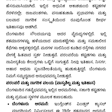
ಹೆಸರುವಾಸಿಯಾಗಿದೆ. ಇಲ್ಲಿನ ಆಧುನಿಕ ಆಕಾಶಚುಂಬಿ ಕಟ್ಟಡಗಳ
ನೆರಳಿನಲ್ಲೇ, ರಾಜವಂಶಗಳು, ವಸಾಹತುಶಾಹಿ ಪ್ರಭಾವಗಳು ಮತ್ತು
ಬಲವಾದ ನಾಗರಿಕ ಸಂಸ್ಕೃತಿಯಿಂದ ರೂಪುಗೊಂಡ ದೀರ್ಘ
ಇತಿಹಾಸವೂ ಅಡಗಿದೆ.
ಬೆಂಗಳೂರಿನ ಸೌಂದರ್ಯವು ಅದರ ವೈರುಧ್ಯಗಳಲ್ಲಿದೆ. ಇಲ್ಲಿ
ಶತಮಾನಗಳಷ್ಟು ಹಳೆಯದಾದ ಮಾರುಕಟ್ಟೆಗಳು ಮತ್ತು ಸಮಕಾಲೀನ
ಕೆಫೆಗಳು ಅಕ್ಕಪಕ್ಕದಲ್ಲಿವೆ. ಮರಗಳ ಸಾಲಿನಿಂದ ಕೂಡಿದ ರಸ್ತೆಗಳು ನಗರದ
ವೇಗಕ್ಕೆ ಹಿತವಾದ ಸ್ಪರ್ಶ ನೀಡುತ್ತವೆ. ಪರಂಪರೆಯ ಕಟ್ಟಡಗಳು ಮತ್ತು
ನಾವೀನ್ಯತೆಯ ಕೇಂದ್ರಗಳು ಒಟ್ಟಿಗೆ ಸಾಗುತ್ತವೆ. ನೀವು ಇತಿಹಾಸ, ನಿಸರ್ಗ,
ಆಹಾರ ಅಥವಾ ಸೃಜನಶೀಲತೆಯನ್ನು ಹುಡುಕುತ್ತಿದ್ದರೆ, ಬೆಂಗಳೂರು
ನಿಮಗೆ ಸಮೃದ್ಧವಾದ ಅನುಭವವನ್ನು ನೀಡುತ್ತದೆ.
ಪರಂಪರೆ ಮತ್ತು ನಾಗರಿಕ ವಲಯ (ವಾಸ್ತುಶಿಲ್ಪ ಮತ್ತು ಇತಿಹಾಸ)
ಬೆಂಗಳೂರಿನ ಗತವೈಭವವನ್ನು ಇಲ್ಲಿನ ಅರಮನೆಗಳು, ಸರ್ಕಾರಿ ಕಟ್ಟಡಗಳು
ಮತ್ತು ಪ್ರಮುಖ ಸ್ಥಳಗಳ ಮೂಲಕ ಕಾಣಬಹುದು.
ಬೆಂಗಳೂರು ಅರಮನೆ:
ಇಂಗ್ಲೆಂಡ್‌ನ ವಿಂಡ್ಸರ್ ಕ್ಯಾಸಲ್
ಮಾದರಿಯಲ್ಲಿ ನಿರ್ಮಿಸಲಾದ ಈ 19ನೇ ಶತಮಾನದ ಅರಮನೆ,