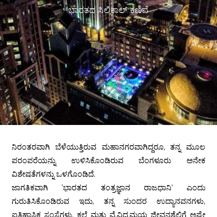
ಭಾರತದ ಸಿಲಿಕಾಲ್ ಕಣಿವೆ
ನಿರಂತರವಾಗಿ ಬೆಳೆಯುತ್ತಿರುವ ಮಹಾನಗರವಾಗಿದ್ದರೂ, ತನ್ನ ಮೂಲ
ಪರಂಪರೆಯನ್ನು ಉಳಿಸಿಕೊಂಡಿರುವ ಬೆಂಗಳೂರು ಅನೇಕ
ವಿಶೇಷತೆಗಳನ್ನು ಒಳಗೊಂಡಿದೆ.
ಜಾಗತಿಕವಾಗಿ ‘ಭಾರತದ ತಂತ್ರಜ್ಞಾನ ರಾಜಧಾನಿ’ ಎಂದು
ಗುರುತಿಸಿಕೊಂಡಿರುವ ಇದು, ತನ್ನ ಸುಂದರ ಉದ್ಯಾನವನಗಳು,
ಐತಿಹಾಸಿಕ ಸಂಸ್ಥೆಗಳು, ಕಲೆ ಮತ್ತು ವೈವಿಧ್ಯಮಯ ಜೀವನಶೈಲಿಗೆ ಅಷ್ಟೇ