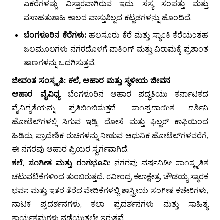
ಎಕರೆಗಳಷ್ಟು ವಿಸ್ತಾರವಾಗಿರುವ ಇದು, ಸಸ್ಯ ಸಂಪತ್ತು ಮತ್ತು
ವಸಾಹತುಶಾಹಿ ಕಾಲದ ವಾಸ್ತುಶಿಲ್ಪದ ಕಟ್ಟಡಗಳನ್ನು ಹೊಂದಿದೆ.
ಬೆಂಗಳೂರಿನ ಕೆರೆಗಳು:
ಹಲಸೂರು ಕೆರೆ ಮತ್ತು ಸ್ಯಾಂಕಿ ಕೆರೆಯಂತಹ
ಜಲಮೂಲಗಳು ನಗರದೊಳಗೆ ವಾಕಿಂಗ್ ಮತ್ತು ವಿರಾಮಕ್ಕೆ ಪ್ರಶಾಂತ
ತಾಣಗಳನ್ನು ಒದಗಿಸುತ್ತವೆ.
ಜೀವಂತ ಸಂಸ್ಕೃತಿ: ಕಲೆ, ಆಹಾರ ಮತ್ತು ಸ್ಥಳೀಯ ಜೀವನ
ಆಹಾರ ವೈವಿಧ್ಯ
ಬೆಂಗಳೂರಿನ ಆಹಾರ ಪದ್ಧತಿಯು ಕರ್ನಾಟಕದ
ವೈವಿಧ್ಯತೆಯನ್ನು ಪ್ರತಿಬಿಂಬಿಸುತ್ತದೆ. ಸಾಂಪ್ರದಾಯಿಕ ದರ್ಶಿನಿ
ಹೋಟೆಲ್‌ಗಳಲ್ಲಿ ಸಿಗುವ ಇಡ್ಲಿ, ದೋಸೆ ಮತ್ತು ಫಿಲ್ಟರ್ ಕಾಫಿಯಿಂದ
ಹಿಡಿದು, ಪ್ರಾದೇಶಿಕ ರುಚಿಗಳನ್ನು ನೀಡುವ ಆಧುನಿಕ ಹೋಟೆಲ್‌ಗಳವರೆಗೆ,
ಈ ನಗರವು ಆಹಾರ ಪ್ರಿಯರ ಸ್ವರ್ಗವಾಗಿದೆ.
ಕಲೆ, ಸಂಗೀತ ಮತ್ತು ರಂಗಭೂಮಿ
ನಗರವು ವರ್ಷವಿಡೀ ಸಾಂಸ್ಕೃತಿಕ
ಚಟುವಟಿಕೆಗಳಿಂದ ತುಂಬಿರುತ್ತದೆ. ರವೀಂದ್ರ ಕಲಾಕ್ಷೇತ್ರ, ಚೌಡಯ್ಯ ಸ್ಮಾರಕ
ಭವನ ಮತ್ತು ಇತರ ತೆರೆದ ವೇದಿಕೆಗಳಲ್ಲಿ ಶಾಸ್ತ್ರೀಯ ಸಂಗೀತ ಕಚೇರಿಗಳು,
ನಾಟಕ ಪ್ರದರ್ಶನಗಳು, ಕಲಾ ಪ್ರದರ್ಶನಗಳು ಮತ್ತು ಸಾಹಿತ್ಯ
ಕಾರ್ಯಕ್ರಮಗಳು ನಡೆಯುತ್ತಲೇ ಇರುತ್ತವೆ.