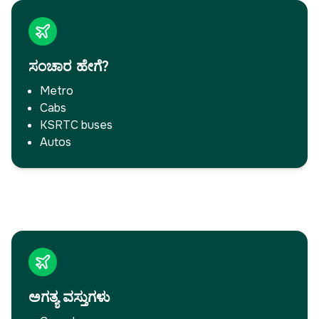
ಸಂಚಾರ ಹೇಗೆ?
Metro
Cabs
KSRTC buses
Autos
ಇನ್ನಷ್ಟು ಓದಿ
→
ಅಗತ್ಯ ವಸ್ತುಗಳು