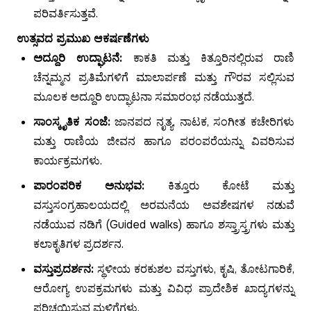
ಪರಿವರ್ತಿಸುತ್ತವೆ.
ಉತ್ಸವದ ಪ್ರಮುಖ ಆಕರ್ಷಣೆಗಳು
ಅದ್ದೂರಿ ಉದ್ಘಾಟನೆ:
ಕಾಕತಿ ಮತ್ತು ಕಿತ್ತೂರಿನಲ್ಲಿರುವ ರಾಣಿ
ಚೆನ್ನಮ್ಮನ ಪ್ರತಿಮೆಗಳಿಗೆ ಮಾಲಾರ್ಪಣೆ ಮತ್ತು ಗೌರವ ಸಲ್ಲಿಸುವ
ಮೂಲಕ ಅದ್ದೂರಿ ಉದ್ಘಾಟನಾ ಸಮಾರಂಭ ನಡೆಯುತ್ತದೆ.
ಸಾಂಸ್ಕೃತಿಕ ಸಂಜೆ:
ಜಾನಪದ ನೃತ್ಯ, ನಾಟಕ, ಸಂಗೀತ ಕಚೇರಿಗಳು
ಮತ್ತು ರಾಣಿಯ ಜೀವನ ಹಾಗೂ ಪರಂಪರೆಯನ್ನು ವಿವರಿಸುವ
ಕಾರ್ಯಕ್ರಮಗಳು.
ಪಾರಂಪರಿಕ ಅನುಭವ:
ಕಿತ್ತೂರು ಕೋಟೆ ಮತ್ತು
ವಸ್ತುಸಂಗ್ರಹಾಲಯದಲ್ಲಿ ಅರಮನೆಯ ಅವಶೇಷಗಳ ನಡುವೆ
ನಡೆಯುವ ನಡಿಗೆ (Guided walks) ಹಾಗೂ ಶಸ್ತ್ರಾಸ್ತ್ರಗಳು ಮತ್ತು
ಕಲಾಕೃತಿಗಳ ಪ್ರದರ್ಶನ.
ವಸ್ತುಪ್ರದರ್ಶನ:
ಸ್ಥಳೀಯ ಕರಕುಶಲ ವಸ್ತುಗಳು, ಕೃಷಿ, ತೋಟಗಾರಿಕೆ,
ಆರೋಗ್ಯ ಉಪಕ್ರಮಗಳು ಮತ್ತು ವಿವಿಧ ಪ್ರಾದೇಶಿಕ ಖಾದ್ಯಗಳನ್ನು
ಪರಿಚಯಿಸುವ ಮಳಿಗೆಗಳು.