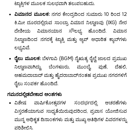
ಟ್ಯಾಕ್ಸಿಗಳ ಮೂಲಕ ಸುಲಭವಾಗಿ ತಲುಪಬಹುದು.
ವಿಮಾನದ ಮೂಲಕ:
ನಗರ ಕೇಂದ್ರದಿಂದ ಸುಮಾರು 10 ರಿಂದ 12
ಕಿ.ಮೀ ದೂರದಲ್ಲಿರುವ ಸಾಂಬ್ರಾ ವಿಮಾನ ನಿಲ್ದಾಣವು (IXG) ನೇರ
ದೇಶೀಯ ವಿಮಾನಯಾನ ಸೌಲಭ್ಯ ಹೊಂದಿದೆ. ವಿಮಾನ
ನಿಲ್ದಾಣದಿಂದ ನಗರಕ್ಕೆ ಟ್ಯಾಕ್ಸಿ ಮತ್ತು ಆ್ಯಪ್ ಆಧಾರಿತ ಕ್ಯಾಬ್‌ಗಳು
ಲಭ್ಯವಿವೆ.
ರೈಲು ಮೂಲಕ:
ಬೆಳಗಾವಿ (BGM) ನೈಋತ್ಯ ರೈಲ್ವೆ ಜಾಲದ ಪ್ರಮುಖ
ನಿಲ್ದಾಣವಾಗಿದ್ದು, ಬೆಂಗಳೂರು, ಮುಂಬೈ, ಪುಣೆ, ದೆಹಲಿ,
ಅಹಮದಾಬಾದ್ ಮತ್ತು ಹೈದರಾಬಾದ್‌ನಂತಹ ಪ್ರಮುಖ ನಗರಗಳಿಗೆ
ರೈಲು ಸಂಪರ್ಕ ಹೊಂದಿದೆ.
ಗಮನದಲ್ಲಿಡಬೇಕಾದ ಅಂಶಗಳು
ವಿಶೇಷ ವಾರ್ಷಿಕೋತ್ಸವಗಳ ಸಂದರ್ಭದಲ್ಲಿ ಆಚರಣೆಗಳು
ವಿಸ್ತರಣೆಯಾಗುವ ಸಾಧ್ಯತೆಯಿರುವುದರಿಂದ, ಪ್ರವಾಸ ಯೋಜಿಸುವ
ಮುನ್ನ ಅಧಿಕೃತ ದಿನಾಂಕಗಳು ಮತ್ತು ಮುಖ್ಯ ಅತಿಥಿಗಳ ವಿವರಗಳನ್ನು
ಪರಿಶೀಲಿಸಿ.