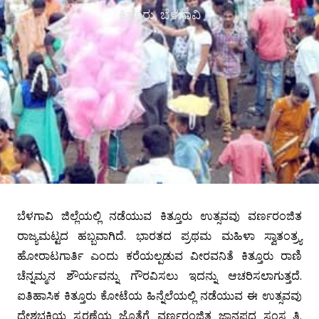
ಕಿತ್ತೂರು, ಬೆಳಗಾವಿ
ಬೆಳಗಾವಿ ಜಿಲ್ಲೆಯಲ್ಲಿ ನಡೆಯುವ ಕಿತ್ತೂರು ಉತ್ಸವವು ವರ್ಣರಂಜಿತ
ರಾಜ್ಯಮಟ್ಟದ ಹಬ್ಬವಾಗಿದೆ. ಭಾರತದ ಪ್ರಥಮ ಮಹಿಳಾ ಸ್ವಾತಂತ್ರ್ಯ
ಹೋರಾಟಗಾರ್ತಿ ಎಂದು ಕರೆಯಲ್ಪಡುವ ವೀರವನಿತೆ ಕಿತ್ತೂರು ರಾಣಿ
ಚೆನ್ನಮ್ಮನ ಶೌರ್ಯವನ್ನು ಗೌರವಿಸಲು ಇದನ್ನು ಆಚರಿಸಲಾಗುತ್ತದೆ.
ಐತಿಹಾಸಿಕ ಕಿತ್ತೂರು ಕೋಟೆಯ ಹಿನ್ನೆಲೆಯಲ್ಲಿ ನಡೆಯುವ ಈ ಉತ್ಸವವು
ದೇಶಭಕ್ತಿಯ ಸ್ಮರಣೆಯ ಜೊತೆಗೆ ವರ್ಣರಂಜಿತ ಜಾನಪದ ಸಂಸ್ಕೃತಿ,