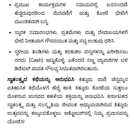
ಪ್ರಮುಖ ಕಾರ್ಯಕ್ರಮಗಳ ಸಮಯದಲ್ಲಿ ಜನಸಂದಣಿ
ಹೆಚ್ಚಿರುವುದರಿಂದ, ಮೆರವಣಿಗೆ ಮತ್ತು ಕೋಟೆ ಭೇಟಿಗೆ
ಮುಂಚಿತವಾಗಿ ಬನ್ನಿ.
ಸ್ಮಾರಕ ಸಮಾರಂಭಗಳು, ಪ್ರತಿಮೆಗಳು ಮತ್ತು ದೇವಾಲಯಗಳಿಗೆ
ಭೇಟಿ ನೀಡುವಾಗ ಗೌರವಯುತ ಮತ್ತು ಸಭ್ಯ ಉಡುಪು ಧರಿಸಿ.
ಸ್ಥಳೀಯ ತಿಂಡಿಗಳು ಮತ್ತು ಕರಕುಶಲ ವಸ್ತುಗಳನ್ನು ಖರೀದಿಸಲು
ನಗದು (Cash) ಇಟ್ಟುಕೊಳ್ಳಿ, ಏಕೆಂದರೆ ಸಣ್ಣ ವ್ಯಾಪಾರಿಗಳ ಬಳಿ
ಡಿಜಿಟಲ್ ಪಾವತಿ ಸೌಲಭ್ಯ ಸೀಮಿತವಾಗಿರಬಹುದು.
ಸ್ವಾತಂತ್ರ್ಯದ ಕಥೆಯನ್ನು ಅನುಭವಿಸಿ
ಕಿತ್ತೂರು ರಾಣಿ ಚೆನ್ನಮ್ಮನ
ಐತಿಹಾಸಿಕ ಕಥೆಯೊಳಗೆ ಹೆಜ್ಜೆ ಹಾಕಿ. ಕಿತ್ತೂರು ಕೋಟೆಯ ಸುತ್ತಲೂ
ಮೊಳಗುವ ಜಾನಪದ ಕಹಳೆಯ ಶಕ್ತಿಯನ್ನು ಅನುಭವಿಸಿ. ಕರ್ನಾಟಕದ
ಸ್ವಾತಂತ್ರ್ಯ ಮತ್ತು ಸಂಸ್ಕೃತಿಯ ಜೀವಂತ ಅಧ್ಯಾಯವಾಗಿರುವ ಕಿತ್ತೂರು
ಉತ್ಸವವನ್ನು ಕಣ್ತುಂಬಿಕೊಳ್ಳಲು ಅಕ್ಟೋಬರ್‌ನಲ್ಲಿ ನಿಮ್ಮ ಪ್ರವಾಸವನ್ನು
ಯೋಜಿಸಿ!