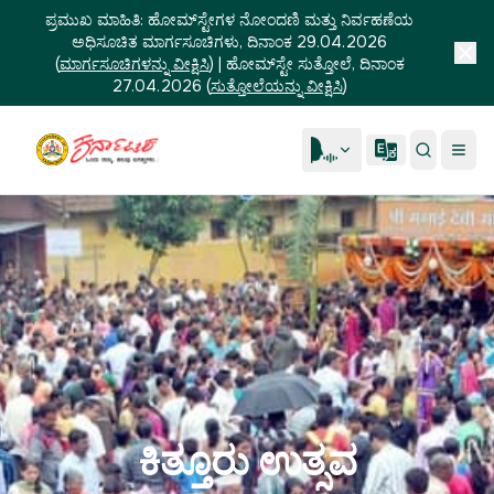
ಪ್ರಮುಖ ಮಾಹಿತಿ:
ಹೋಮ್‌ಸ್ಟೇಗಳ ನೋಂದಣಿ ಮತ್ತು ನಿರ್ವಹಣೆಯ
ಅಧಿಸೂಚಿತ ಮಾರ್ಗಸೂಚಿಗಳು, ದಿನಾಂಕ 29.04.2026
(
ಮಾರ್ಗಸೂಚಿಗಳನ್ನು ವೀಕ್ಷಿಸಿ
)
|
ಹೋಮ್‌ಸ್ಟೇ ಸುತ್ತೋಲೆ, ದಿನಾಂಕ
27.04.2026
(
ಸುತ್ತೋಲೆಯನ್ನು ವೀಕ್ಷಿಸಿ
)
ಕಿತ್ತೂರು ಉತ್ಸವ