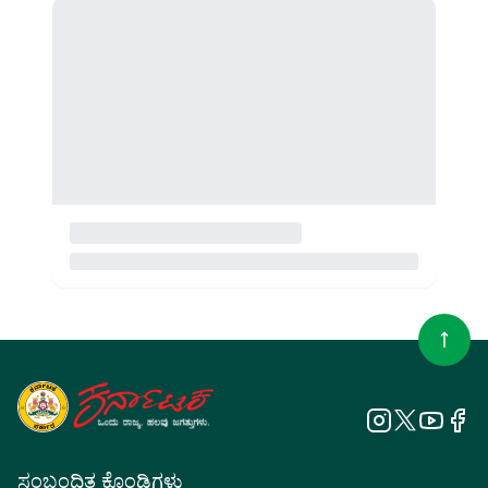
ಸಂಬಂಧಿತ ಕೊಂಡಿಗಳು