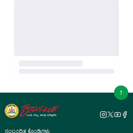
ಸಂಬಂಧಿತ ಕೊಂಡಿಗಳು