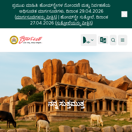
ಪ್ರಮುಖ ಮಾಹಿತಿ:
ಹೋಮ್‌ಸ್ಟೇಗಳ ನೋಂದಣಿ ಮತ್ತು ನಿರ್ವಹಣೆಯ
ಅಧಿಸೂಚಿತ ಮಾರ್ಗಸೂಚಿಗಳು, ದಿನಾಂಕ 29.04.2026
(
ಮಾರ್ಗಸೂಚಿಗಳನ್ನು ವೀಕ್ಷಿಸಿ
)
|
ಹೋಮ್‌ಸ್ಟೇ ಸುತ್ತೋಲೆ, ದಿನಾಂಕ
27.04.2026
(
ಸುತ್ತೋಲೆಯನ್ನು ವೀಕ್ಷಿಸಿ
)
ನನ್ನ ಸುತ್ತಮುತ್ತ