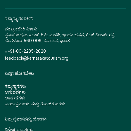
ನಮ್ಮನ್ನು ಸಂಪರ್ಕಿಸಿ
ಮುಖ್ಯ ಕಚೇರಿ ವಿಳಾಸ:
ಪ್ರವಾಸೋದ್ಯಮ ಇಲಾಖೆ 5ನೇ ಮಹಡಿ, ಇಂಧನ ಭವನ, ರೇಸ್ ಕೋರ್ಸ್ ರಸ್ತೆ,
ಬೆಂಗಳೂರು-560 009, ಕರ್ನಾಟಕ, ಭಾರತ
☎ +91-80-2235-2828
feedback@karnatakatourism.org
ಎಲ್ಲಿಗೆ ಹೋಗಬೇಕು
ಗಮ್ಯಸ್ಥಾನಗಳು
ಅನುಭವಗಳು
ಆಕರ್ಷಣೆಗಳು
ಕಾರ್ಯಕ್ರಮಗಳು ಮತ್ತು ರೋಡ್‌ಶೋಗಳು
ನಿಮ್ಮ ಪ್ರವಾಸವನ್ನು ಯೋಜಿಸಿ
ವಿಶೇಷ ಪ್ರವಾಸಗಳು