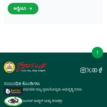
ಅನ್ವೇಷಿಸಿ
ಸಂಬಂಧಿತ ಕೊಂಡಿಗಳು
ಕರ್ನಾಟಕ ರಾಜ್ಯ ಪ್ರವಾಸೋದ್ಯಮ ಅಭಿವೃದ್ಧಿ ನಿಗಮ
ಜಂಗಲ್ ಲಾಡ್ಜಸ್ ಮತ್ತು ರಿಸಾರ್ಟ್ಸ್