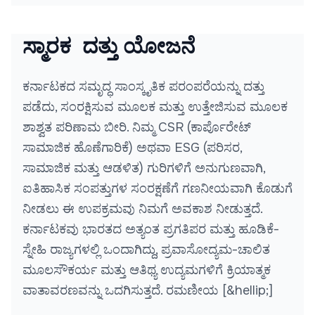
ಸ್ಮಾರಕ ದತ್ತು ಯೋಜನೆ
ಕರ್ನಾಟಕದ ಸಮೃದ್ಧ ಸಾಂಸ್ಕೃತಿಕ ಪರಂಪರೆಯನ್ನು ದತ್ತು
ಪಡೆದು, ಸಂರಕ್ಷಿಸುವ ಮೂಲಕ ಮತ್ತು ಉತ್ತೇಜಿಸುವ ಮೂಲಕ
ಶಾಶ್ವತ ಪರಿಣಾಮ ಬೀರಿ. ನಿಮ್ಮ CSR (ಕಾರ್ಪೊರೇಟ್
ಸಾಮಾಜಿಕ ಹೊಣೆಗಾರಿಕೆ) ಅಥವಾ ESG (ಪರಿಸರ,
ಸಾಮಾಜಿಕ ಮತ್ತು ಆಡಳಿತ) ಗುರಿಗಳಿಗೆ ಅನುಗುಣವಾಗಿ,
ಐತಿಹಾಸಿಕ ಸಂಪತ್ತುಗಳ ಸಂರಕ್ಷಣೆಗೆ ಗಣನೀಯವಾಗಿ ಕೊಡುಗೆ
ನೀಡಲು ಈ ಉಪಕ್ರಮವು ನಿಮಗೆ ಅವಕಾಶ ನೀಡುತ್ತದೆ.
ಕರ್ನಾಟಕವು ಭಾರತದ ಅತ್ಯಂತ ಪ್ರಗತಿಪರ ಮತ್ತು ಹೂಡಿಕೆ-
ಸ್ನೇಹಿ ರಾಜ್ಯಗಳಲ್ಲಿ ಒಂದಾಗಿದ್ದು, ಪ್ರವಾಸೋದ್ಯಮ-ಚಾಲಿತ
ಮೂಲಸೌಕರ್ಯ ಮತ್ತು ಆತಿಥ್ಯ ಉದ್ಯಮಗಳಿಗೆ ಕ್ರಿಯಾತ್ಮಕ
ವಾತಾವರಣವನ್ನು ಒದಗಿಸುತ್ತದೆ. ರಮಣೀಯ [&hellip;]