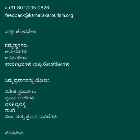
☎ +91-80-2235-2828
feedback@karnatakatourism.org
ಎಲ್ಲಿಗೆ ಹೋಗಬೇಕು
ಗಮ್ಯಸ್ಥಾನಗಳು
ಅನುಭವಗಳು
ಆಕರ್ಷಣೆಗಳು
ಕಾರ್ಯಕ್ರಮಗಳು ಮತ್ತು ರೋಡ್‌ಶೋಗಳು
ನಿಮ್ಮ ಪ್ರವಾಸವನ್ನು ಯೋಜಿಸಿ
ವಿಶೇಷ ಪ್ರವಾಸಗಳು
ಪ್ರವಾಸ ಸಲಹೆಗಳು
ವಸತಿ ವ್ಯವಸ್ಥೆ
ಸಾರಿಗೆ
ವೀಸಾ ಮತ್ತು ಪ್ರವಾಸ ದಾಖಲೆಗಳು
ಹೊಸದೇನು