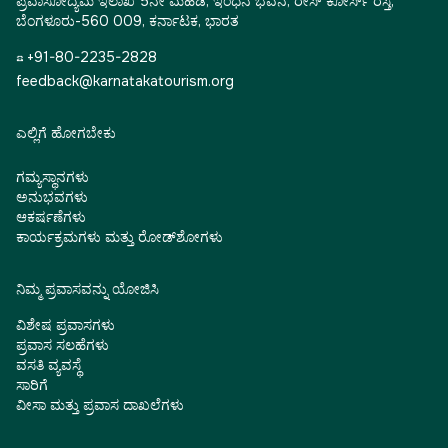
ಪ್ರವಾಸೋದ್ಯಮ ಇಲಾಖೆ 5ನೇ ಮಹಡಿ, ಇಂಧನ ಭವನ, ರೇಸ್ ಕೋರ್ಸ್ ರಸ್ತೆ,
ಬೆಂಗಳೂರು-560 009, ಕರ್ನಾಟಕ, ಭಾರತ
☎ +91-80-2235-2828
feedback@karnatakatourism.org
ಎಲ್ಲಿಗೆ ಹೋಗಬೇಕು
ಗಮ್ಯಸ್ಥಾನಗಳು
ಅನುಭವಗಳು
ಆಕರ್ಷಣೆಗಳು
ಕಾರ್ಯಕ್ರಮಗಳು ಮತ್ತು ರೋಡ್‌ಶೋಗಳು
ನಿಮ್ಮ ಪ್ರವಾಸವನ್ನು ಯೋಜಿಸಿ
ವಿಶೇಷ ಪ್ರವಾಸಗಳು
ಪ್ರವಾಸ ಸಲಹೆಗಳು
ವಸತಿ ವ್ಯವಸ್ಥೆ
ಸಾರಿಗೆ
ವೀಸಾ ಮತ್ತು ಪ್ರವಾಸ ದಾಖಲೆಗಳು