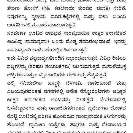
ಶೇಂಗಾ ಹೋಳಿಗೆ (ಸಿಹಿ ಕಡಲೆಕಾಯಿ ತುಂಬಿದ ಚಪಾತಿ) ಸೇರಿವೆ.
ಇವುಗಳನ್ನು ಸ್ಥಳೀಯ ಮಾರುಕಟ್ಟೆಗಳಲ್ಲಿ ಮತ್ತು ಬೀದಿ ಬದಿಯ
ಅಂಗಡಿಗಳಲ್ಲಿ ಮಾರಾಟ ಮಾಡಲಾಗುತ್ತದೆ.
ಸಂಪೂರ್ಣ ಊಟದ ಅನುಭವ ಸಾಂಪ್ರದಾಯಿಕ ಉತ್ತರ ಕರ್ನಾಟಕದ
ಊಟವು ಸಾಮಾನ್ಯವಾಗಿ ಒಂದು ದೊಡ್ಡ ಸಮಾರಂಭವಾಗಿದೆ. ಇದನ್ನು
ಸಾಮಾನ್ಯವಾಗಿ ಬಾಳೆ ಎಲೆಯಲ್ಲಿ ಬಡಿಸಲಾಗುತ್ತದೆ.
ಇದು ವಿವಿಧ ಪಕ್ಕವಾದ್ಯಗಳೊಂದಿಗೆ ಪ್ರಾರಂಭವಾಗುತ್ತದೆ. ವಿವಿಧ ರೀತಿಯ
ಪಲ್ಯಗಳನ್ನು (ತರಕಾರಿ ತಯಾರಿಕೆಗಳು) ಬಡಿಸಲಾಗುತ್ತದೆ. ಮಸಾಲೆಯುಕ್ತ
ಚಟ್ನಿಗಳು ಮತ್ತು ಉಪ್ಪಿನಕಾಯಿಗಳು ರುಚಿಯನ್ನು ಹೆಚ್ಚಿಸುತ್ತವೆ.
ಎಲ್ಲಿ ಸವಿಯಬೇಕು ಹುಬ್ಬಳ್ಳಿ, ಬೆಳಗಾವಿ, ಬಾಗಲಕೋಟೆ ಮತ್ತು
ವಿಜಯಪುರದಂತಹ ನಗರಗಳಲ್ಲಿ ಅನೇಕ ರೆಸ್ಟೋರೆಂಟ್‌ಗಳು ಅಧಿಕೃತ
ಉತ್ತರ ಕರ್ನಾಟಕದ ಊಟವನ್ನು ನೀಡುತ್ತವೆ. ಬೆಂಗಳೂರಿನಲ್ಲಿ,
ಬಸವೇಶ್ವರನಗರ ಮತ್ತು ರಾಜಾಜಿನಗರದಂತಹ ಪ್ರದೇಶಗಳು ಜೋಳದ
ರೊಟ್ಟಿ ಊಟದಲ್ಲಿ ಪರಿಣತಿ ಹೊಂದಿರುವ ಸಾಂಪ್ರದಾಯಿಕ ತಿನಿಸುಗಳನ್ನು
ಹೊಂದಿವೆ. ಗ್ರಾಮೀಣ ಜಾತ್ರೆಗಳು, ಹಬ್ಬಗಳು ಮತ್ತು ದೇವಾಲಯದ
ಹಬ್ಬಗಳ ಸಮಯದಲ್ಲಿ, ನೀವು ಈ ಅಡುಗೆಯನ್ನು ಅದರ ಅತ್ಯಂತ ಅಧಿಕೃತ