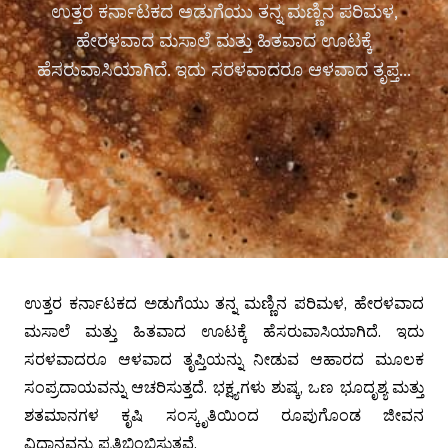
ಉತ್ತರ ಕರ್ನಾಟಕದ ಅಡುಗೆಯು ತನ್ನ ಮಣ್ಣಿನ ಪರಿಮಳ,
ಹೇರಳವಾದ ಮಸಾಲೆ ಮತ್ತು ಹಿತವಾದ ಊಟಕ್ಕೆ
ಹೆಸರುವಾಸಿಯಾಗಿದೆ. ಇದು ಸರಳವಾದರೂ ಆಳವಾದ ತೃಪ್ತ...
ಉತ್ತರ ಕರ್ನಾಟಕದ ಅಡುಗೆಯು ತನ್ನ ಮಣ್ಣಿನ ಪರಿಮಳ, ಹೇರಳವಾದ
ಮಸಾಲೆ ಮತ್ತು ಹಿತವಾದ ಊಟಕ್ಕೆ ಹೆಸರುವಾಸಿಯಾಗಿದೆ. ಇದು
ಸರಳವಾದರೂ ಆಳವಾದ ತೃಪ್ತಿಯನ್ನು ನೀಡುವ ಆಹಾರದ ಮೂಲಕ
ಸಂಪ್ರದಾಯವನ್ನು ಆಚರಿಸುತ್ತದೆ. ಭಕ್ಷ್ಯಗಳು ಶುಷ್ಕ, ಒಣ ಭೂದೃಶ್ಯ ಮತ್ತು
ಶತಮಾನಗಳ ಕೃಷಿ ಸಂಸ್ಕೃತಿಯಿಂದ ರೂಪುಗೊಂಡ ಜೀವನ
ವಿಧಾನವನ್ನು ಪ್ರತಿಬಿಂಬಿಸುತ್ತವೆ.