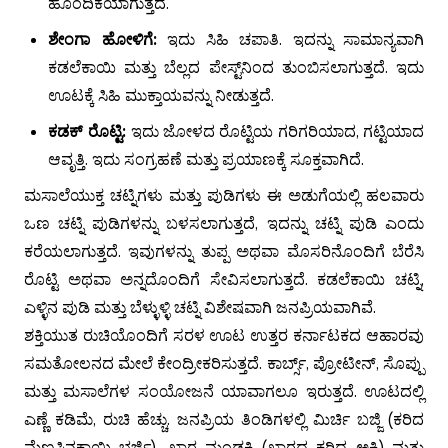
ಹೊಂದಿಕೆಯಾಗುತ್ತದೆ.
ಶೇಂಗಾ ಹೋಳಿಗೆ:
ಇದು ಸಿಹಿ ಚಪಾತಿ. ಇದನ್ನು ಸಾಮಾನ್ಯವಾಗಿ
ಕಡಲೆಕಾಯಿ ಮತ್ತು ಬೆಲ್ಲದ ಪೇಸ್ಟ್‌ನಿಂದ ತುಂಬಿಸಲಾಗುತ್ತದೆ. ಇದು
ಊಟಕ್ಕೆ ಸಿಹಿ ಮುಕ್ತಾಯವನ್ನು ನೀಡುತ್ತದೆ.
ಕಡಕ್ ರೊಟ್ಟಿ:
ಇದು ಜೋಳದ ರೊಟ್ಟಿಯ ಗರಿಗರಿಯಾದ, ಗಟ್ಟಿಯಾದ
ಆವೃತ್ತಿ. ಇದು ಸಂಗ್ರಹಣೆ ಮತ್ತು ಪ್ರಯಾಣಕ್ಕೆ ಸೂಕ್ತವಾಗಿದೆ.
ಮಸಾಲೆಯುಕ್ತ ಚಟ್ನಿಗಳು ಮತ್ತು ಪುಡಿಗಳು ಈ ಅಡುಗೆಯಲ್ಲಿ ಹಲವಾರು
ಒಣ ಚಟ್ನಿ ಪುಡಿಗಳನ್ನು ಬಳಸಲಾಗುತ್ತದೆ, ಇದನ್ನು ಚಟ್ನಿ ಪುಡಿ ಎಂದು
ಕರೆಯಲಾಗುತ್ತದೆ. ಇವುಗಳನ್ನು ತುಪ್ಪ ಅಥವಾ ಮೊಸರಿನೊಂದಿಗೆ ಬೆರೆಸಿ
ರೊಟ್ಟಿ ಅಥವಾ ಅನ್ನದೊಂದಿಗೆ ಸೇವಿಸಲಾಗುತ್ತದೆ. ಕಡಲೆಕಾಯಿ ಚಟ್ನಿ,
ಎಳ್ಳಿನ ಪುಡಿ ಮತ್ತು ಬೆಳ್ಳುಳ್ಳಿ ಚಟ್ನಿ ವಿಶೇಷವಾಗಿ ಜನಪ್ರಿಯವಾಗಿವೆ.
ಶಕ್ತಿಯುತ ರುಚಿಯೊಂದಿಗೆ ಸರಳ ಊಟ ಉತ್ತರ ಕರ್ನಾಟಕದ ಆಹಾರವು
ಸಮತೋಲನದ ಮೇಲೆ ಕೇಂದ್ರೀಕರಿಸುತ್ತದೆ. ಕಾರ್ಬ್ಸ್, ಪ್ರೋಟೀನ್, ಸೊಪ್ಪು
ಮತ್ತು ಮಸಾಲೆಗಳ ಸಂಯೋಜನೆ ಯಾವಾಗಲೂ ಇರುತ್ತದೆ. ಊಟದಲ್ಲಿ
ಎಣ್ಣೆ ಕಡಿಮೆ, ರುಚಿ ಹೆಚ್ಚು. ಜನಪ್ರಿಯ ತಿಂಡಿಗಳಲ್ಲಿ ಮಿರ್ಚಿ ಬಜ್ಜಿ (ಕರಿದ
ಮೆಣಸಿನಕಾಯಿ ಭರ್ಜಿ), ಖಾರ ಮಂಡಕ್ಕಿ (ಖಾರದ ಕರಿದ ಅಕ್ಕಿ) ಮತ್ತು