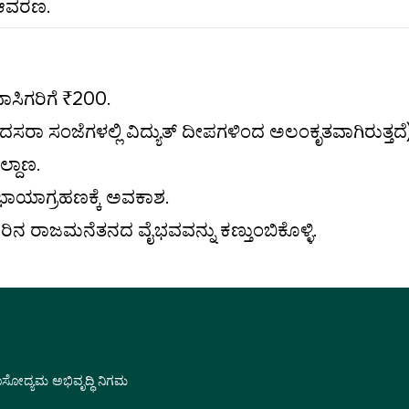
 ಆವರಣ.
ಾಸಿಗರಿಗೆ ₹200.
 (ದಸರಾ ಸಂಜೆಗಳಲ್ಲಿ ವಿದ್ಯುತ್ ದೀಪಗಳಿಂದ ಅಲಂಕೃತವಾಗಿರುತ್ತದೆ
ಲ್ದಾಣ.
ಛಾಯಾಗ್ರಹಣಕ್ಕೆ ಅವಕಾಶ.
ನ ರಾಜಮನೆತನದ ವೈಭವವನ್ನು ಕಣ್ತುಂಬಿಕೊಳ್ಳಿ.
ವಾಸೋದ್ಯಮ ಅಭಿವೃದ್ಧಿ ನಿಗಮ