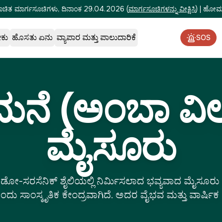
ೂಚಿತ ಮಾರ್ಗಸೂಚಿಗಳು, ದಿನಾಂಕ 29.04.2026
(
ಮಾರ್ಗಸೂಚಿಗಳನ್ನು ವೀಕ್ಷಿಸಿ
)
|
ಹೋಮ್‌
ೇಕು
ಹೊಸತು ಏನು
ವ್ಯಾಪಾರ ಮತ್ತು ಪಾಲುದಾರಿಕೆ
SOS
ನೆ (ಅಂಬಾ ವಿಲ
ಮೈಸೂರು
ೋ-ಸರಸೆನಿಕ್ ಶೈಲಿಯಲ್ಲಿ ನಿರ್ಮಿಸಲಾದ ಭವ್ಯವಾದ ಮೈಸೂ
ಂದು ಸಾಂಸ್ಕೃತಿಕ ಕೇಂದ್ರವಾಗಿದೆ. ಅದರ ವೈಭವ ಮತ್ತು ವಾರ್ಷಿಕ .