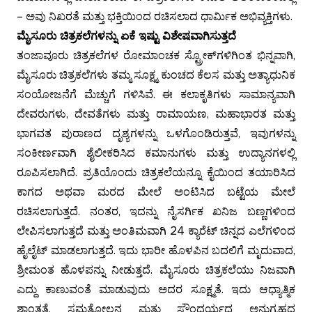
– ಅವು ನಿಖರತೆ ಮತ್ತು ಭಕ್ತಿಯಿಂದ ರಚಿಸಲಾದ ಧಾರ್ಮಿಕ ಅಭಿವ್ಯಕ್ತಿಗಳು.
ಮೈಸೂರು ಚಿತ್ರಕಲೆಗಳನ್ನು ಏಕೆ ಇಷ್ಟು ವಿಶೇಷವಾಗಿಸುತ್ತದೆ
ತಂಜಾವೂರು ಚಿತ್ರಕಲೆಗಳ ರೋಮಾಂಚಕ ಸ್ಟ್ರೋಕ್‌ಗಳಿಗಿಂತ ಭಿನ್ನವಾಗಿ,
ಮೈಸೂರು ಚಿತ್ರಕಲೆಗಳು ತಮ್ಮ ಸೂಕ್ಷ್ಮ ಕುಂಚದ ಕೆಲಸ ಮತ್ತು ಅತ್ಯಾಧುನಿಕ
ಸಂಯೋಜನೆಗೆ ಮೆಚ್ಚುಗೆ ಗಳಿಸಿವೆ. ಈ ಕಲಾಕೃತಿಗಳು ಸಾಮಾನ್ಯವಾಗಿ
ದೇವರುಗಳು, ದೇವತೆಗಳು ಮತ್ತು ರಾಮಾಯಣ, ಮಹಾಭಾರತ ಮತ್ತು
ಭಾಗವತ ಪುರಾಣದ ದೃಶ್ಯಗಳನ್ನು ಒಳಗೊಂಡಿರುತ್ತವೆ, ಇವುಗಳನ್ನು
ಸಂಕೀರ್ಣವಾಗಿ ಶೈಲೀಕರಿಸಿದ ಕಮಾನುಗಳು ಮತ್ತು ಉದ್ಯಾನಗಳಲ್ಲಿ
ರೂಪಿಸಲಾಗಿದೆ. ಪ್ರತಿಯೊಂದು ಚಿತ್ರಕಲೆಯನ್ನೂ ಕೈಯಿಂದ ತಯಾರಿಸಿದ
ಕಾಗದ ಅಥವಾ ಮರದ ಮೇಲೆ ಅಂಟಿಸಿದ ಬಟ್ಟೆಯ ಮೇಲೆ
ರಚಿಸಲಾಗುತ್ತದೆ. ನಂತರ, ಇದನ್ನು ನೈಸರ್ಗಿಕ ಖನಿಜ ಬಣ್ಣಗಳಿಂದ
ಲೇಪಿಸಲಾಗುತ್ತದೆ ಮತ್ತು ಅಂತಿಮವಾಗಿ 24 ಕ್ಯಾರೆಟ್ ಚಿನ್ನದ ಎಲೆಗಳಿಂದ
ಹೈಲೈಟ್ ಮಾಡಲಾಗುತ್ತದೆ. ಇದು ಭಾರೀ ಹೊಳಪಿನ ಬದಲಿಗೆ ಮೃದುವಾದ,
ಶ್ರೀಮಂತ ಹೊಳಪನ್ನು ನೀಡುತ್ತದೆ. ಮೈಸೂರು ಚಿತ್ರಕಲೆಯು ನಿಜವಾಗಿ
ಎದ್ದು ಕಾಣುವಂತೆ ಮಾಡುವುದು ಅದರ ಸೂಕ್ಷ್ಮತೆ. ಇದು ಆಧ್ಯಾತ್ಮಿಕ
ಶಾಂತತೆ, ಸಮತೋಲನ ಮತ್ತು ಸೌಂದರ್ಯದ ಅನುಗ್ರಹದ