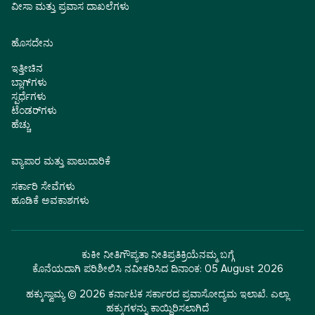
ವೀಸಾ ಮತ್ತು ಪ್ರವಾಸ ದಾಖಲೆಗಳು
ಹೊಸದೇನು
ಇತ್ತೀಚಿನ
ಬ್ಲಾಗ್‌ಗಳು
ಸ್ಪರ್ಧೆಗಳು
ಟೆಂಡರ್‌ಗಳು
ಹೆಚ್ಚು
ವ್ಯಾಪಾರ ಮತ್ತು ಪಾಲುದಾರಿಕೆ
ಸರ್ಕಾರಿ ಸೇವೆಗಳು
ಹೂಡಿಕೆ ಅವಕಾಶಗಳು
ಕುಕೀ ನೀತಿ
ಗೌಪ್ಯತಾ ನೀತಿ
ಪ್ರತಿಕ್ರಿಯೆ
ನಮ್ಮ ಬಗ್ಗೆ
ಕೊನೆಯದಾಗಿ ಪರಿಶೀಲಿಸಿ ನವೀಕರಿಸಿದ ದಿನಾಂಕ:
05 August 2026
ಹಕ್ಕುಸ್ವಾಮ್ಯ © 2026 ಕರ್ನಾಟಕ ಸರ್ಕಾರದ ಪ್ರವಾಸೋದ್ಯಮ ಇಲಾಖೆ. ಎಲ್ಲಾ
ಹಕ್ಕುಗಳನ್ನು ಕಾಯ್ದಿರಿಸಲಾಗಿದೆ