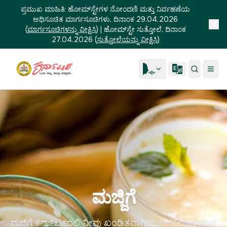
ಪ್ರಮುಖ ಮಾಹಿತಿ:
ಹೋಮ್‌ಸ್ಟೇಗಳ ನೋಂದಣಿ ಮತ್ತು ನಿರ್ವಹಣೆಯ
ಅಧಿಸೂಚಿತ ಮಾರ್ಗಸೂಚಿಗಳು, ದಿನಾಂಕ 29.04.2026
(
ಮಾರ್ಗಸೂಚಿಗಳನ್ನು ವೀಕ್ಷಿಸಿ
)
|
ಹೋಮ್‌ಸ್ಟೇ ಸುತ್ತೋಲೆ, ದಿನಾಂಕ
27.04.2026
(
ಸುತ್ತೋಲೆಯನ್ನು ವೀಕ್ಷಿಸಿ
)
ಮಜ್ಜಿಗೆ
ಮಜ್ಜಿಗೆ ಕರ್ನಾಟಕದಲ್ಲಿ ನೀವು ಖಂಡಿತವಾಗಿಯೂ ಸವಿಯಬೇಕಾದ