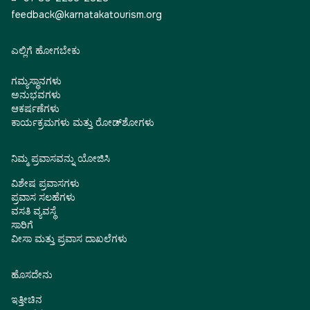
feedback@karnatakatourism.org
ಎಲ್ಲಿಗೆ ಹೋಗಬೇಕು
ಗಮ್ಯಸ್ಥಾನಗಳು
ಅನುಭವಗಳು
ಆಕರ್ಷಣೆಗಳು
ಕಾರ್ಯಕ್ರಮಗಳು ಮತ್ತು ರೋಡ್‌ಶೋಗಳು
ನಿಮ್ಮ ಪ್ರವಾಸವನ್ನು ಯೋಜಿಸಿ
ವಿಶೇಷ ಪ್ರವಾಸಗಳು
ಪ್ರವಾಸ ಸಲಹೆಗಳು
ವಸತಿ ವ್ಯವಸ್ಥೆ
ಸಾರಿಗೆ
ವೀಸಾ ಮತ್ತು ಪ್ರವಾಸ ದಾಖಲೆಗಳು
ಹೊಸದೇನು
ಇತ್ತೀಚಿನ