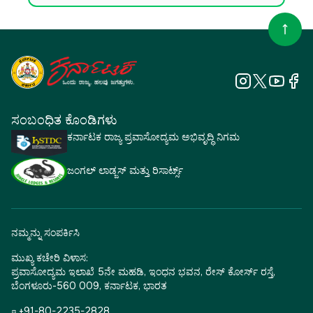
ಸಂಬಂಧಿತ ಕೊಂಡಿಗಳು
ಕರ್ನಾಟಕ ರಾಜ್ಯ ಪ್ರವಾಸೋದ್ಯಮ ಅಭಿವೃದ್ಧಿ ನಿಗಮ
ಜಂಗಲ್ ಲಾಡ್ಜಸ್ ಮತ್ತು ರಿಸಾರ್ಟ್ಸ್
ನಮ್ಮನ್ನು ಸಂಪರ್ಕಿಸಿ
ಮುಖ್ಯ ಕಚೇರಿ ವಿಳಾಸ:
ಪ್ರವಾಸೋದ್ಯಮ ಇಲಾಖೆ 5ನೇ ಮಹಡಿ, ಇಂಧನ ಭವನ, ರೇಸ್ ಕೋರ್ಸ್ ರಸ್ತೆ,
ಬೆಂಗಳೂರು-560 009, ಕರ್ನಾಟಕ, ಭಾರತ
☎ +91-80-2235-2828