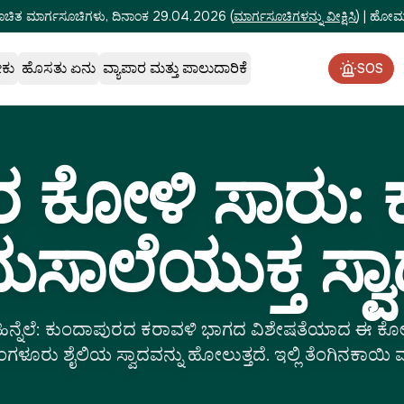
ೂಚಿತ ಮಾರ್ಗಸೂಚಿಗಳು, ದಿನಾಂಕ 29.04.2026
(
ಮಾರ್ಗಸೂಚಿಗಳನ್ನು ವೀಕ್ಷಿಸಿ
)
|
ಹೋಮ್‌
ೇಕು
ಹೊಸತು ಏನು
ವ್ಯಾಪಾರ ಮತ್ತು ಪಾಲುದಾರಿಕೆ
SOS
ರ ಕೋಳಿ ಸಾರು:
ಸಾಲೆಯುಕ್ತ ಸ್ವ
ಹಿನ್ನೆಲೆ: ಕುಂದಾಪುರದ ಕರಾವಳಿ ಭಾಗದ ವಿಶೇಷತೆಯಾದ ಈ ಕೋ
ಳೂರು ಶೈಲಿಯ ಸ್ವಾದವನ್ನು ಹೋಲುತ್ತದೆ. ಇಲ್ಲಿ ತೆಂಗಿನಕಾಯಿ 