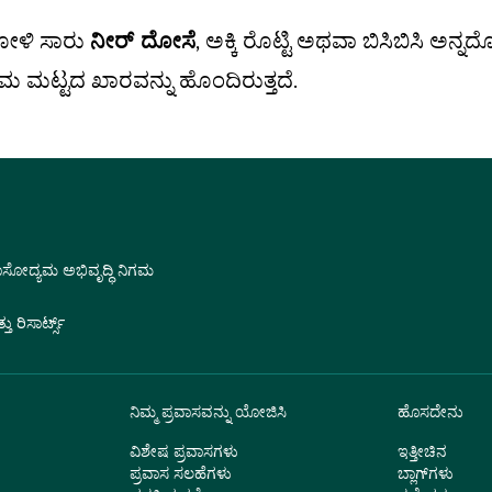
ೋಳಿ ಸಾರು
ನೀರ್ ದೋಸೆ
, ಅಕ್ಕಿ ರೊಟ್ಟಿ ಅಥವಾ ಬಿಸಿಬಿಸಿ ಅನ್ನ
ಮ ಮಟ್ಟದ ಖಾರವನ್ನು ಹೊಂದಿರುತ್ತದೆ.
ವಾಸೋದ್ಯಮ ಅಭಿವೃದ್ಧಿ ನಿಗಮ
 ರಿಸಾರ್ಟ್ಸ್
ನಿಮ್ಮ ಪ್ರವಾಸವನ್ನು ಯೋಜಿಸಿ
ಹೊಸದೇನು
ವಿಶೇಷ ಪ್ರವಾಸಗಳು
ಇತ್ತೀಚಿನ
ಪ್ರವಾಸ ಸಲಹೆಗಳು
ಬ್ಲಾಗ್‌ಗಳು