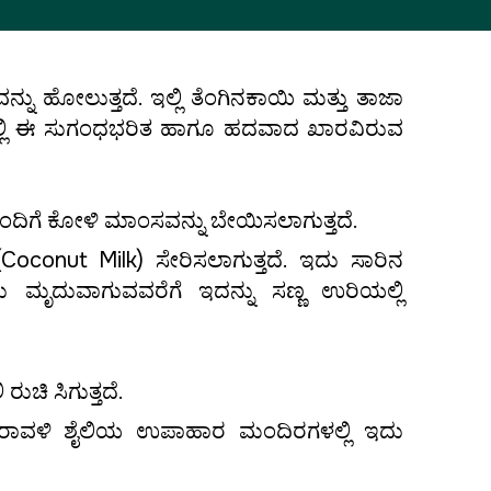
ಹೋಲುತ್ತದೆ. ಇಲ್ಲಿ ತೆಂಗಿನಕಾಯಿ ಮತ್ತು ತಾಜಾ
ಿಯಲ್ಲಿ ಈ ಸುಗಂಧಭರಿತ ಹಾಗೂ ಹದವಾದ ಖಾರವಿರುವ
ದಿಗೆ ಕೋಳಿ ಮಾಂಸವನ್ನು ಬೇಯಿಸಲಾಗುತ್ತದೆ.
Coconut Milk) ಸೇರಿಸಲಾಗುತ್ತದೆ. ಇದು ಸಾರಿನ
ು ಮೃದುವಾಗುವವರೆಗೆ ಇದನ್ನು ಸಣ್ಣ ಉರಿಯಲ್ಲಿ
ಚಿ ಸಿಗುತ್ತದೆ.
ಕ ಕರಾವಳಿ ಶೈಲಿಯ ಉಪಾಹಾರ ಮಂದಿರಗಳಲ್ಲಿ ಇದು