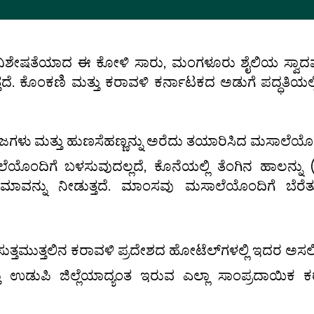
ೇಷತೆಯಾದ ಈ ಕೋಳಿ ಸಾರು, ಮಂಗಳೂರು ಶೈಲಿಯ ಸ್ವಾದವನ್ನು 
ತದೆ. ಕೊಂಕಣಿ ಮತ್ತು ಕರಾವಳಿ ಕರ್ನಾಟಕದ ಅಡುಗೆ ಪದ್ಧತ
ಜಗಳು ಮತ್ತು ಹುಣಸೆಹಣ್ಣನ್ನು ಅರೆದು ತಯಾರಿಸಿದ ಮಸಾಲೆಯೊಂ
ೊಂದಿಗೆ ಬಳಸುವುದಲ್ಲದೆ, ಕೊನೆಯಲ್ಲಿ ತೆಂಗಿನ ಹಾಲನ್ನು (
ಮಾವನ್ನು ನೀಡುತ್ತದೆ. ಮಾಂಸವು ಮಸಾಲೆಯೊಂದಿಗೆ ಬೆರೆತ
್ತಮುತ್ತಲಿನ ಕರಾವಳಿ ಪ್ರದೇಶದ ಹೋಟೆಲ್‌ಗಳಲ್ಲಿ ಇದರ ಅಸಲಿ ರು
್ತು ಉಡುಪಿ ಜಿಲ್ಲೆಯಾದ್ಯಂತ ಇರುವ ಎಲ್ಲಾ ಸಾಂಪ್ರದಾಯಿ