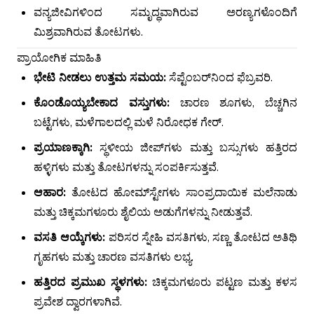
ವನ್ಯಜೀವಿಗಳಿಂದ ಸಮೃದ್ಧವಾಗಿರುವ ಅರಣ್ಯಗಳೊಂದಿಗೆ
ಮಿಶ್ರವಾಗಿರುವ ತೋಟಗಳು.
ಪ್ರಾಯೋಗಿಕ ಮಾಹಿತಿ
ಭೇಟಿ ನೀಡಲು ಉತ್ತಮ ಸಮಯ:
ಸೆಪ್ಟೆಂಬರ್‌ನಿಂದ ಫೆಬ್ರವರಿ.
ಕೊಂಡೊಯ್ಯಬೇಕಾದ ವಸ್ತುಗಳು:
ಚಾರಣ ಶೂಗಳು, ಬೆಚ್ಚಗಿನ
ಬಟ್ಟೆಗಳು, ಮಳೆಗಾಲದಲ್ಲಿ ಮಳೆ ನಿರೋಧಕ ಗೇರ್.
ಪ್ರಯಾಣಕ್ಕಾಗಿ:
ಸ್ಥಳೀಯ ಜೀಪ್‌ಗಳು ಮತ್ತು ಬಸ್ಸುಗಳು ಹತ್ತಿರದ
ಹಳ್ಳಿಗಳು ಮತ್ತು ತೋಟಗಳನ್ನು ಸಂಪರ್ಕಿಸುತ್ತವೆ.
ಆಹಾರ:
ತೋಟದ ಹೋಮ್‌ಸ್ಟೇಗಳು ಸಾಂಪ್ರದಾಯಿಕ ಮಲೆನಾಡು
ಮತ್ತು ಚಿಕ್ಕಮಗಳೂರು ಶೈಲಿಯ ಅಡುಗೆಗಳನ್ನು ನೀಡುತ್ತವೆ.
ವಸತಿ ಆಯ್ಕೆಗಳು:
ಪರಿಸರ ಸ್ನೇಹಿ ವಸತಿಗಳು, ಸಣ್ಣ ತೋಟದ ಅತಿಥಿ
ಗೃಹಗಳು ಮತ್ತು ಚಾರಣ ವಸತಿಗಳು ಲಭ್ಯ.
ಹತ್ತಿರದ ಪ್ರಮುಖ ಸ್ಥಳಗಳು:
ಚಿಕ್ಕಮಗಳೂರು ಪಟ್ಟಣ ಮತ್ತು ಕಳಸ
ಪ್ರವೇಶ ದ್ವಾರಗಳಾಗಿವೆ.