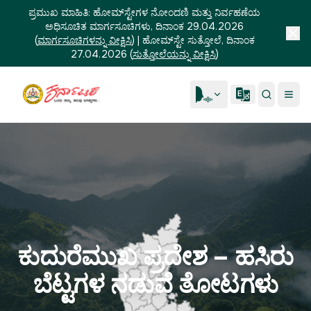
ಪ್ರಮುಖ ಮಾಹಿತಿ:
ಹೋಮ್‌ಸ್ಟೇಗಳ ನೋಂದಣಿ ಮತ್ತು ನಿರ್ವಹಣೆಯ
ಅಧಿಸೂಚಿತ ಮಾರ್ಗಸೂಚಿಗಳು, ದಿನಾಂಕ 29.04.2026
(
ಮಾರ್ಗಸೂಚಿಗಳನ್ನು ವೀಕ್ಷಿಸಿ
)
|
ಹೋಮ್‌ಸ್ಟೇ ಸುತ್ತೋಲೆ, ದಿನಾಂಕ
27.04.2026
(
ಸುತ್ತೋಲೆಯನ್ನು ವೀಕ್ಷಿಸಿ
)
ಕುದುರೆಮುಖ ಪ್ರದೇಶ – ಹಸಿರು
ಬೆಟ್ಟಗಳ ನಡುವೆ ತೋಟಗಳು