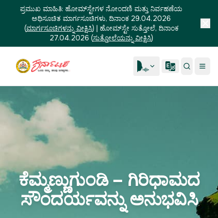
ಪ್ರಮುಖ ಮಾಹಿತಿ:
ಹೋಮ್‌ಸ್ಟೇಗಳ ನೋಂದಣಿ ಮತ್ತು ನಿರ್ವಹಣೆಯ
ಅಧಿಸೂಚಿತ ಮಾರ್ಗಸೂಚಿಗಳು, ದಿನಾಂಕ 29.04.2026
(
ಮಾರ್ಗಸೂಚಿಗಳನ್ನು ವೀಕ್ಷಿಸಿ
)
|
ಹೋಮ್‌ಸ್ಟೇ ಸುತ್ತೋಲೆ, ದಿನಾಂಕ
27.04.2026
(
ಸುತ್ತೋಲೆಯನ್ನು ವೀಕ್ಷಿಸಿ
)
ಕೆಮ್ಮಣ್ಣುಗುಂಡಿ – ಗಿರಿಧಾಮದ
ಸೌಂದರ್ಯವನ್ನು ಅನುಭವಿಸಿ