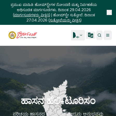
ಪ್ರಮುಖ ಮಾಹಿತಿ:
ಹೋಮ್‌ಸ್ಟೇಗಳ ನೋಂದಣಿ ಮತ್ತು ನಿರ್ವಹಣೆಯ
ಅಧಿಸೂಚಿತ ಮಾರ್ಗಸೂಚಿಗಳು, ದಿನಾಂಕ 29.04.2026
(
ಮಾರ್ಗಸೂಚಿಗಳನ್ನು ವೀಕ್ಷಿಸಿ
)
|
ಹೋಮ್‌ಸ್ಟೇ ಸುತ್ತೋಲೆ, ದಿನಾಂಕ
27.04.2026
(
ಸುತ್ತೋಲೆಯನ್ನು ವೀಕ್ಷಿಸಿ
)
ಹಾಸನ ಹೆಲಿ-ಟೂರಿಸಂ
ಪರಿಚಯ ಹಾಸನದ ಹೆಲಿ-ಪ್ರವಾಸೋದ್ಯಮ ಅನುಭವವು