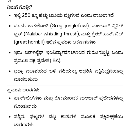
ನಿಮಗೆ ಗೊತ್ತೇ?
ಇಲ್ಲಿ 250 ಕ್ಕೂ ಹೆಚ್ಚು ಜಾತಿಯ ಪಕ್ಷಿಗಳಿವೆ ಎಂದು ದಾಖಲಾಗಿದೆ.
ಬೂದು ಕಾಡುಕೋಳಿ (Grey junglefowl), ಮಲಬಾರ್ ವ್ಹಿಸಿಲ್
ಥ್ರಶ್ (Malabar whistling thrush), ಮತ್ತು ಗ್ರೇಟ್ ಹಾರ್ನ್‌ಬಿಲ್
(great hornbill) ಇಲ್ಲಿನ ಪ್ರಮುಖ ಆಕರ್ಷಣೆಗಳು.
ಇದು ಬರ್ಡ್‌ಲೈಫ್ ಇಂಟರ್ನ್ಯಾಷನಲ್‌ನಿಂದ ಗುರುತಿಸಲ್ಪಟ್ಟ ಒಂದು
ಪ್ರಮುಖ ಪಕ್ಷಿ ಪ್ರದೇಶ (IBA).
ಭದ್ರಾ ಜಲಾಶಯದ ಬಳಿ ನದಿಯನ್ನು ಆಧರಿಸಿ ಪಕ್ಷಿವೀಕ್ಷಣೆಯನ್ನು
ಮಾಡಬಹುದು.
ಪ್ರಮುಖ ಅಂಶಗಳು
ಹಾರ್ನ್‌ಬಿಲ್‌ಗಳು ಮತ್ತು ರೋಮಾಂಚಕ ಮಲಬಾರ್ ಪ್ರಭೇದಗಳನ್ನು
ನೋಡುವುದು.
ಪಶ್ಚಿಮ ಘಟ್ಟಗಳ ದಟ್ಟ ಕಾಡುಗಳ ಮೂಲಕ ಪಕ್ಷಿವೀಕ್ಷಣೆಯ
ಚಾರಣಗಳು.