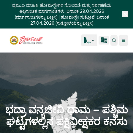
ಪ್ರಮುಖ ಮಾಹಿತಿ:
ಹೋಮ್‌ಸ್ಟೇಗಳ ನೋಂದಣಿ ಮತ್ತು ನಿರ್ವಹಣೆಯ
ಅಧಿಸೂಚಿತ ಮಾರ್ಗಸೂಚಿಗಳು, ದಿನಾಂಕ 29.04.2026
(
ಮಾರ್ಗಸೂಚಿಗಳನ್ನು ವೀಕ್ಷಿಸಿ
)
|
ಹೋಮ್‌ಸ್ಟೇ ಸುತ್ತೋಲೆ, ದಿನಾಂಕ
27.04.2026
(
ಸುತ್ತೋಲೆಯನ್ನು ವೀಕ್ಷಿಸಿ
)
ಭದ್ರಾ ವನ್ಯಜೀವಿ ಧಾಮ – ಪಶ್ಚಿಮ
ಘಟ್ಟಗಳಲ್ಲಿನ ಪಕ್ಷಿವೀಕ್ಷಕರ ಕನಸು