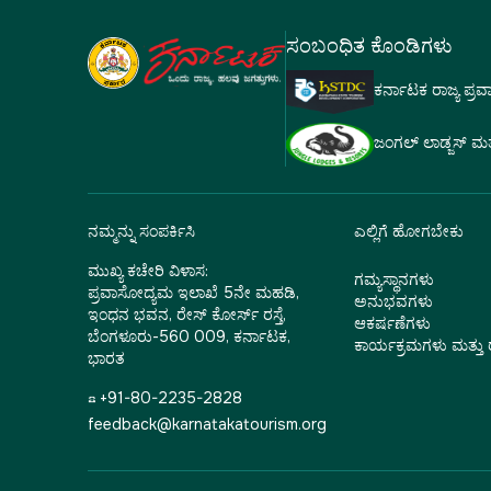
ಸಂಬಂಧಿತ ಕೊಂಡಿಗಳು
ಕರ್ನಾಟಕ ರಾಜ್ಯ ಪ್ರ
ಜಂಗಲ್ ಲಾಡ್ಜಸ್ ಮತ್ತು
ನಮ್ಮನ್ನು ಸಂಪರ್ಕಿಸಿ
ಎಲ್ಲಿಗೆ ಹೋಗಬೇಕು
ಮುಖ್ಯ ಕಚೇರಿ ವಿಳಾಸ:
ಗಮ್ಯಸ್ಥಾನಗಳು
ಪ್ರವಾಸೋದ್ಯಮ ಇಲಾಖೆ 5ನೇ ಮಹಡಿ,
ಅನುಭವಗಳು
ಇಂಧನ ಭವನ, ರೇಸ್ ಕೋರ್ಸ್ ರಸ್ತೆ,
ಆಕರ್ಷಣೆಗಳು
ಬೆಂಗಳೂರು-560 009, ಕರ್ನಾಟಕ,
ಕಾರ್ಯಕ್ರಮಗಳು ಮತ್ತ
ಭಾರತ
☎ +91-80-2235-2828
feedback@karnatakatourism.org