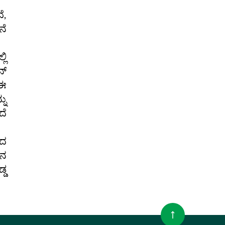
ೆ,
ನೆ
ಲಿ
ನ್
 ಈ
ನು
ದೆ
ಶದ
ಿನ
್ಡ