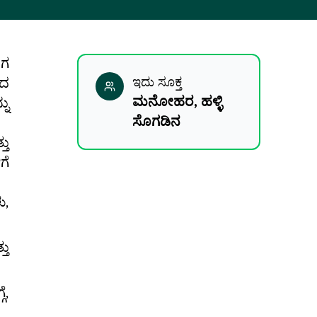
ಈಗ
ಂದ
ಇದು ಸೂಕ್ತ
ಮನೋಹರ, ಹಳ್ಳಿ
ನು
ಸೊಗಡಿನ
ತು
ಗೆ
ು,
ತು
ೆ,