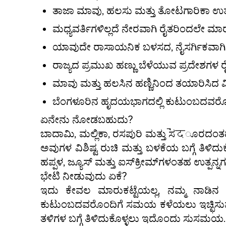
ತಾಜಾ ಮಾವು, ಹಲಸು ಮತ್ತು ತೋಟಗಾರಿಕಾ ಉತ್ಪನ್
ಮಧ್ಯವರ್ತಿಗಳಿಲ್ಲದೆ ನೇರವಾಗಿ ರೈತರಿಂದಲೇ ಮಾ
ಯಾವುದೇ ರಾಸಾಯನಿಕ ಬಳಸದ, ನೈಸರ್ಗಿಕವಾಗಿ ಮ
ರಾಜ್ಯದ ಪ್ರಮುಖ ಹಣ್ಣು ಬೆಳೆಯುವ ಪ್ರದೇಶಗಳ ರ
ಮಾವು ಮತ್ತು ಹಲಸಿನ ಹಣ್ಣಿನಿಂದ ತಯಾರಿಸಿದ ವಿ
ಬೆಂಗಳೂರಿನ ಹೃದಯಭಾಗದಲ್ಲಿ ಕುಟುಂಬದವರೊಂದಿ
ಏನೇನು ನೋಡಬಹುದು?
ಬಾದಾಮಿ, ಮಲ್ಲಿಕಾ, ರಸಪುರಿ ಮತ್ತು ಸेंदೂರದಂತ
ಅವುಗಳ ವಿಶಿಷ್ಟ ರುಚಿ ಮತ್ತು ಬಳಕೆಯ ಬಗ್ಗೆ ತಿಳಿ
ಹಪ್ಪಳ, ಜ್ಯೂಸ್ ಮತ್ತು ಐಸ್‌ಕ್ರೀಮ್‌ಗಳಂತಹ ಉತ್ಪನ್
ಭೇಟಿ ನೀಡುವುದು ಏಕೆ?
ಇದು ಕೇವಲ ಮಾರುಕಟ್ಟೆಯಲ್ಲ, ನಮ್ಮ ನಾಡಿನ ಬೇಸ
ಕುಟುಂಬದವರೊಂದಿಗೆ ಸಮಯ ಕಳೆಯಲು ಇಚ್ಛಿಸುವವರ
ತಳಿಗಳ ಬಗ್ಗೆ ತಿಳಿದುಕೊಳ್ಳಲು ಇದೊಂದು ಸುಸಮಯ.