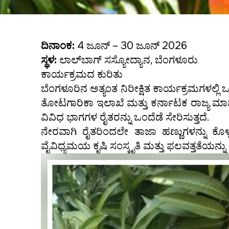
ದಿನಾಂಕ:
4 ಜೂನ್ – 30 ಜೂನ್ 2026
ಸ್ಥಳ:
ಲಾಲ್‌ಬಾಗ್ ಸಸ್ಯೋದ್ಯಾನ, ಬೆಂಗಳೂರು
ಕಾರ್ಯಕ್ರಮದ ಕುರಿತು
ಬೆಂಗಳೂರಿನ ಅತ್ಯಂತ ನಿರೀಕ್ಷಿತ ಕಾರ್ಯಕ್ರಮಗಳಲ್ಲ
ತೋಟಗಾರಿಕಾ ಇಲಾಖೆ ಮತ್ತು ಕರ್ನಾಟಕ ರಾಜ್ಯ ಮ
ವಿವಿಧ ಭಾಗಗಳ ರೈತರನ್ನು ಒಂದೆಡೆ ಸೇರಿಸುತ್ತದೆ.
ನೇರವಾಗಿ ರೈತರಿಂದಲೇ ತಾಜಾ ಹಣ್ಣುಗಳನ್ನು ಕ
ವೈವಿಧ್ಯಮಯ ಕೃಷಿ ಸಂಸ್ಕೃತಿ ಮತ್ತು ಫಲವತ್ತತೆಯನ್ನು ಎ