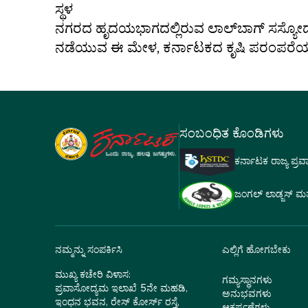
ಸ್ಥಳ
ನಗರದ ಹೃದಯಭಾಗದಲ್ಲಿರುವ ಲಾಲ್‌ಬಾಗ್ ಸಸ್ಯೋದ್ಯಾ
ನಡೆಯುವ ಈ ಮೇಳ, ಕರ್ನಾಟಕದ ಕೃಷಿ ಪರಂಪರೆಯನ್ನು 
ಸಂಬಂಧಿತ ಕೊಂಡಿಗಳು
ಕರ್ನಾಟಕ ರಾಜ್ಯ ಪ್ರ
ಜಂಗಲ್ ಲಾಡ್ಜಸ್ ಮತ್ತು
ನಮ್ಮನ್ನು ಸಂಪರ್ಕಿಸಿ
ಎಲ್ಲಿಗೆ ಹೋಗಬೇಕು
ಮುಖ್ಯ ಕಚೇರಿ ವಿಳಾಸ:
ಗಮ್ಯಸ್ಥಾನಗಳು
ಪ್ರವಾಸೋದ್ಯಮ ಇಲಾಖೆ 5ನೇ ಮಹಡಿ,
ಅನುಭವಗಳು
ಇಂಧನ ಭವನ, ರೇಸ್ ಕೋರ್ಸ್ ರಸ್ತೆ,
ಆಕರ್ಷಣೆಗಳು