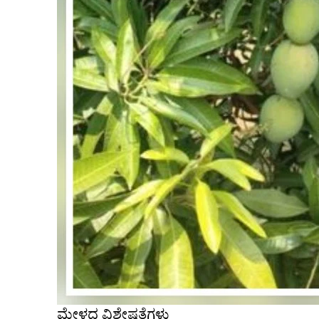
ಮೇಳದ ವಿಶೇಷತೆಗಳು