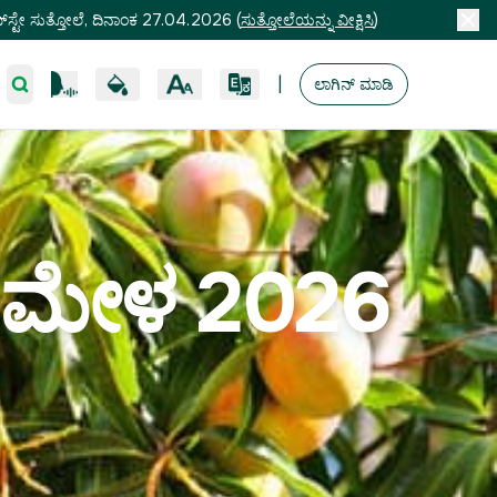
ಸ್ಟೇ ಸುತ್ತೋಲೆ, ದಿನಾಂಕ 27.04.2026
(
ಸುತ್ತೋಲೆಯನ್ನು ವೀಕ್ಷಿಸಿ
)
|
ಲಾಗಿನ್ ಮಾಡಿ
ನ ಮೇಳ 2026