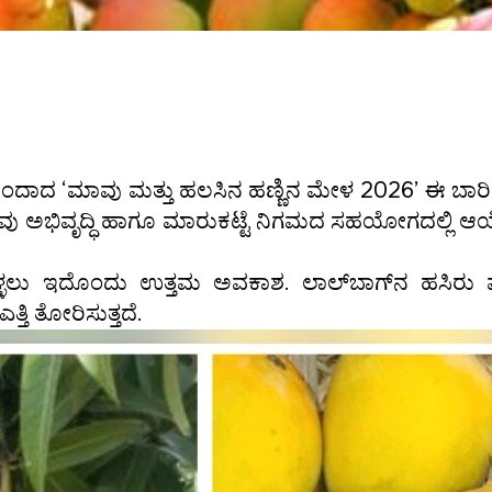
ಿ ಒಂದಾದ ‘ಮಾವು ಮತ್ತು ಹಲಸಿನ ಹಣ್ಣಿನ ಮೇಳ 2026’ ಈ ಬಾರಿ ಮ
ಾವು ಅಭಿವೃದ್ಧಿ ಹಾಗೂ ಮಾರುಕಟ್ಟೆ ನಿಗಮದ ಸಹಯೋಗದಲ್ಲಿ 
ೊಳ್ಳಲು ಇದೊಂದು ಉತ್ತಮ ಅವಕಾಶ. ಲಾಲ್‌ಬಾಗ್‌ನ ಹಸಿರು
ತ್ತಿ ತೋರಿಸುತ್ತದೆ.