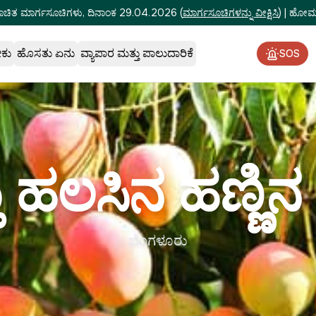
ೂಚಿತ ಮಾರ್ಗಸೂಚಿಗಳು, ದಿನಾಂಕ 29.04.2026
(
ಮಾರ್ಗಸೂಚಿಗಳನ್ನು ವೀಕ್ಷಿಸಿ
)
|
ಹೋಮ್‌
ೇಕು
ಹೊಸತು ಏನು
ವ್ಯಾಪಾರ ಮತ್ತು ಪಾಲುದಾರಿಕೆ
SOS
ು ಹಲಸಿನ ಹಣ್ಣಿ
ಬೆಂಗಳೂರು