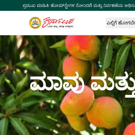
ಪ್ರಮುಖ ಮಾಹಿತಿ:
ಹೋಮ್‌ಸ್ಟೇಗಳ ನೋಂದಣಿ ಮತ್ತು ನಿರ್ವಹಣೆಯ ಅಧಿಸ
ಎಲ್ಲಿಗೆ ಹೋಗಬ
ಮಾವು ಮತ್ತ