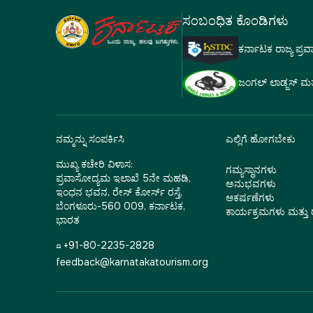
ಸಂಬಂಧಿತ ಕೊಂಡಿಗಳು
ಕರ್ನಾಟಕ ರಾಜ್ಯ ಪ್ರ
ಜಂಗಲ್ ಲಾಡ್ಜಸ್ ಮತ್ತು
ನಮ್ಮನ್ನು ಸಂಪರ್ಕಿಸಿ
ಎಲ್ಲಿಗೆ ಹೋಗಬೇಕು
ಮುಖ್ಯ ಕಚೇರಿ ವಿಳಾಸ:
ಗಮ್ಯಸ್ಥಾನಗಳು
ಪ್ರವಾಸೋದ್ಯಮ ಇಲಾಖೆ 5ನೇ ಮಹಡಿ,
ಅನುಭವಗಳು
ಇಂಧನ ಭವನ, ರೇಸ್ ಕೋರ್ಸ್ ರಸ್ತೆ,
ಆಕರ್ಷಣೆಗಳು
ಬೆಂಗಳೂರು-560 009, ಕರ್ನಾಟಕ,
ಕಾರ್ಯಕ್ರಮಗಳು ಮತ್ತ
ಭಾರತ
☎ +91-80-2235-2828
feedback@karnatakatourism.org