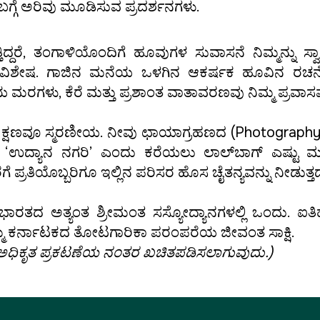
ಗ್ಗೆ ಅರಿವು ಮೂಡಿಸುವ ಪ್ರದರ್ಶನಗಳು.
ಿದ್ದರೆ, ತಂಗಾಳಿಯೊಂದಿಗೆ ಹೂವುಗಳ ಸುವಾಸನೆ ನಿಮ್ಮನ್ನು ಸ್
್ಲಿನ ವಿಶೇಷ. ಗಾಜಿನ ಮನೆಯ ಒಳಗಿನ ಆಕರ್ಷಕ ಹೂವಿನ ರಚನೆಗ
ೆಯ ಮರಗಳು, ಕೆರೆ ಮತ್ತು ಪ್ರಶಾಂತ ವಾತಾವರಣವು ನಿಮ್ಮ ಪ್ರವಾಸವನ
ಿ ಕ್ಷಣವೂ ಸ್ಮರಣೀಯ. ನೀವು ಛಾಯಾಗ್ರಹಣದ (Photography) ಹ
ೂರನ್ನು ‘ಉದ್ಯಾನ ನಗರಿ’ ಎಂದು ಕರೆಯಲು ಲಾಲ್‌ಬಾಗ್ ಎಷ್ಟು
ಗೆ ಪ್ರತಿಯೊಬ್ಬರಿಗೂ ಇಲ್ಲಿನ ಪರಿಸರ ಹೊಸ ಚೈತನ್ಯವನ್ನು ನೀಡುತ್ತದ
ರತದ ಅತ್ಯಂತ ಶ್ರೀಮಂತ ಸಸ್ಯೋದ್ಯಾನಗಳಲ್ಲಿ ಒಂದು. ಐತಿಹಾಸಿ
ಮ ಕರ್ನಾಟಕದ ತೋಟಗಾರಿಕಾ ಪರಂಪರೆಯ ಜೀವಂತ ಸಾಕ್ಷಿ.
, ಅಧಿಕೃತ ಪ್ರಕಟಣೆಯ ನಂತರ ಖಚಿತಪಡಿಸಲಾಗುವುದು.)