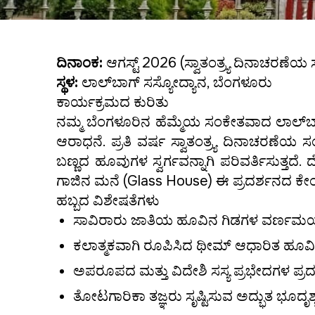
ದಿನಾಂಕ:
ಆಗಸ್ಟ್ 2026 (ಸ್ವಾತಂತ್ರ್ಯ ದಿನಾಚರಣೆಯ 
ಸ್ಥಳ:
ಲಾಲ್‌ಬಾಗ್ ಸಸ್ಯೋದ್ಯಾನ, ಬೆಂಗಳೂರು
ಕಾರ್ಯಕ್ರಮದ ಕುರಿತು
ನಮ್ಮ ಬೆಂಗಳೂರಿನ ಹೆಮ್ಮೆಯ ಸಂಕೇತವಾದ ಲಾಲ್‌ಬಾ
ಆರಾಧನೆ. ಪ್ರತಿ ವರ್ಷ ಸ್ವಾತಂತ್ರ್ಯ ದಿನಾಚರಣ
ಬಣ್ಣದ ಹೂವುಗಳ ಸ್ವರ್ಗವನ್ನಾಗಿ ಪರಿವರ್ತಿಸುತ್ತದೆ
ಗಾಜಿನ ಮನೆ (Glass House) ಈ ಪ್ರದರ್ಶನದ ಕೇ
ಹಬ್ಬದ ವಿಶೇಷತೆಗಳು
ಸಾವಿರಾರು ಜಾತಿಯ ಹೂವಿನ ಗಿಡಗಳ ವರ್ಣ
ಕಲಾತ್ಮಕವಾಗಿ ರೂಪಿಸಿದ ಥೀಮ್ ಆಧಾರಿತ ಹೂ
ಅಪರೂಪದ ಮತ್ತು ವಿದೇಶಿ ಸಸ್ಯ ಪ್ರಭೇದಗಳ ಪ್ರದ
ತೋಟಗಾರಿಕಾ ತಜ್ಞರು ಸೃಷ್ಟಿಸುವ ಅದ್ಭುತ ಭೂದೃಶ್ಯ