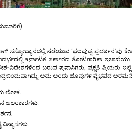
ಸುಮಾರಿಗೆ)
ಗ್ ಸಸ್ಯೋದ್ಯಾನದಲ್ಲಿ ನಡೆಯುವ ‘ಫಲಪುಷ್ಪ ಪ್ರದರ್ಶನ’ವು 
ೆಯ ಸಂದರ್ಭದಲ್ಲಿ ಕರ್ನಾಟಕ ಸರ್ಕಾರದ ತೋಟಗಾರಿಕಾ ಇಲಾಖೆ
. ದೇಶ-ವಿದೇಶಗಳಿಂದ ಬರುವ ಪ್ರವಾಸಿಗರು, ಪ್ರಕೃತಿ ಪ್ರಿಯರು ಇಲ
ಂದ್ರಬಿಂದುವಾಗಿದ್ದು, ಅದು ಅಂದು ಹೂವುಗಳ ವೈಭವದ ಅರಮನೆಯ
ಮಯ ಲೋಕ.
ವಿನ ಅಲಂಕಾರಗಳು.
ರ್ಶನ.
 ವಿನ್ಯಾಸಗಳು.