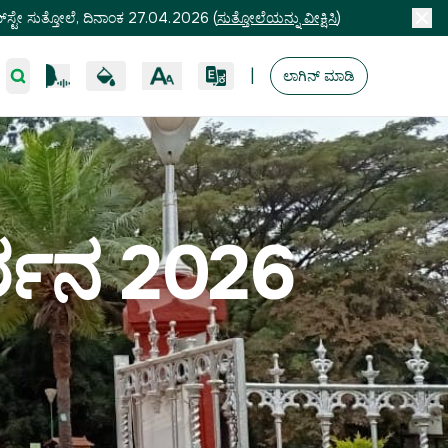
ಸ್ಟೇ ಸುತ್ತೋಲೆ, ದಿನಾಂಕ 27.04.2026
(
ಸುತ್ತೋಲೆಯನ್ನು ವೀಕ್ಷಿಸಿ
)
|
ಲಾಗಿನ್ ಮಾಡಿ
ರ್ಶನ 2026