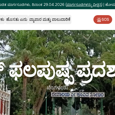
ೂಚಿತ ಮಾರ್ಗಸೂಚಿಗಳು, ದಿನಾಂಕ 29.04.2026
(
ಮಾರ್ಗಸೂಚಿಗಳನ್ನು ವೀಕ್ಷಿಸಿ
)
|
ಹೋಮ್‌
ೇಕು
ಹೊಸತು ಏನು
ವ್ಯಾಪಾರ ಮತ್ತು ಪಾಲುದಾರಿಕೆ
SOS
್ ಫಲಪುಷ್ಪ ಪ್ರದ
ಬೆಂಗಳೂರು