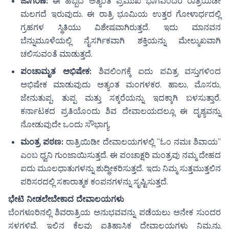
ಜಾಗರಣೆ:
ಈ ಹಬ್ಬದ ಅತ್ಯಂತ ಪ್ರಮುಖ ಭಾಗವೆಂದರೆ ರಾತ್ರಿಯಿಡೀ
ಮಲಗದೆ ಇರುವುದು. ಈ ರಾತ್ರಿ ಭೂಮಿಯ ಉತ್ತರ ಗೋಳಾರ್ಧದಲ್ಲಿ
ಗ್ರಹಗಳ ಸ್ಥಿತಿಯು ವಿಶೇಷವಾಗಿರುತ್ತದೆ. ಇದು ಮಾನವನ
ಬೆನ್ನುಮೂಳೆಯಲ್ಲಿ ನೈಸರ್ಗಿಕವಾಗಿ ಶಕ್ತಿಯನ್ನು ಮೇಲ್ಮುಖವಾಗಿ
ಚಲಿಸುವಂತೆ ಮಾಡುತ್ತದೆ.
ಪಂಚಾಮೃತ ಅಭಿಷೇಕ:
ಶಿವಲಿಂಗಕ್ಕೆ ಐದು ಪವಿತ್ರ ವಸ್ತುಗಳಿಂದ
ಅಭಿಷೇಕ ಮಾಡುವುದು ಅತ್ಯಂತ ಮಂಗಳಕರ. ಹಾಲು, ಮೊಸರು,
ಜೇನುತುಪ್ಪ, ತುಪ್ಪ ಮತ್ತು ಸಕ್ಕರೆಯನ್ನು ಇದಕ್ಕಾಗಿ ಬಳಸುತ್ತಾರೆ.
ಕರ್ನಾಟಕದ ಪ್ರತಿಯೊಂದು ಶಿವ ದೇವಾಲಯದಲ್ಲೂ ಈ ದೃಶ್ಯವನ್ನು
ನೋಡುವುದೇ ಒಂದು ಸೌಭಾಗ್ಯ.
ಮಂತ್ರ ಪಠಣ:
ರಾತ್ರಿಯಿಡೀ ದೇವಾಲಯಗಳಲ್ಲಿ “ಓಂ ನಮಃ ಶಿವಾಯ”
ಎಂಬ ಧ್ವನಿ ಗುಂಜಾಯಿಸುತ್ತದೆ. ಈ ಪಂಚಾಕ್ಷರಿ ಮಂತ್ರವು ನಮ್ಮ ದೇಹದ
ಐದು ಮೂಲಧಾತುಗಳನ್ನು ಶುದ್ಧೀಕರಿಸುತ್ತದೆ. ಇದು ನಿಮ್ಮ ಸುತ್ತಮುತ್ತಲಿನ
ಪರಿಸರದಲ್ಲಿ ಸಕಾರಾತ್ಮಕ ಕಂಪನಗಳನ್ನು ಸೃಷ್ಟಿಸುತ್ತದೆ.
ಭೇಟಿ ನೀಡಲೇಬೇಕಾದ ದೇವಾಲಯಗಳು
ಬೆಂಗಳೂರಿನಲ್ಲಿ ಶಿವರಾತ್ರಿಯ ಅನುಭವವನ್ನು ಪಡೆಯಲು ಅನೇಕ ಸುಂದರ
ಸ್ಥಳಗಳಿವೆ. ಇಲ್ಲಿನ ಕೆಲವು ಐತಿಹಾಸಿಕ ದೇವಾಲಯಗಳು ನಿಮ್ಮನ್ನು