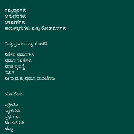
ಗಮ್ಯಸ್ಥಾನಗಳು
ಅನುಭವಗಳು
ಆಕರ್ಷಣೆಗಳು
ಕಾರ್ಯಕ್ರಮಗಳು ಮತ್ತು ರೋಡ್‌ಶೋಗಳು
ನಿಮ್ಮ ಪ್ರವಾಸವನ್ನು ಯೋಜಿಸಿ
ವಿಶೇಷ ಪ್ರವಾಸಗಳು
ಪ್ರವಾಸ ಸಲಹೆಗಳು
ವಸತಿ ವ್ಯವಸ್ಥೆ
ಸಾರಿಗೆ
ವೀಸಾ ಮತ್ತು ಪ್ರವಾಸ ದಾಖಲೆಗಳು
ಹೊಸದೇನು
ಇತ್ತೀಚಿನ
ಬ್ಲಾಗ್‌ಗಳು
ಸ್ಪರ್ಧೆಗಳು
ಟೆಂಡರ್‌ಗಳು
ಹೆಚ್ಚು