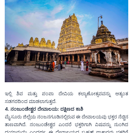
ಇಲ್ಲಿ ಶಿವ ಮತ್ತು ಪಂಪಾ ದೇವಿಯ ಕಲ್ಯಾಣೋತ್ಸವವನ್ನು ಅತ್ಯಂತ
ಸಡಗರದಿಂದ ಮಾಡಲಾಗುತ್ತದೆ.
4.
ನಂಜುಂಡೇಶ್ವರ ದೇವಾಲಯ: ದಕ್ಷಿಣದ ಕಾಶಿ
ಮೈಸೂರು ಜಿಲ್ಲೆಯ ನಂಜನಗೂಡಿನಲ್ಲಿರುವ ಈ ದೇವಾಲಯವು ಭಕ್ತರ ನೆಚ್ಚಿನ
ತಾಣವಾಗಿದೆ. ನಂಜುಂಡೇಶ್ವರ ಎಂದರೆ ಭಕ್ತರಿಗಾಗಿ ವಿಷವನ್ನು ನುಂಗಿದ
ದಯಾಮಯಿ ಎಂದರ್ಥ. ಈ ದೇವಾಲಯದ ಬೃಹತ್ ಪ್ರಾಕಾರವು ಭಕ್ತರಿಗೆ