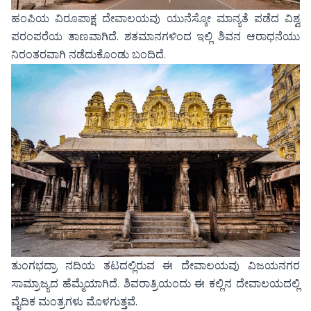
ಹಂಪಿಯ ವಿರೂಪಾಕ್ಷ ದೇವಾಲಯವು ಯುನೆಸ್ಕೋ ಮಾನ್ಯತೆ ಪಡೆದ ವಿಶ್ವ
ಪರಂಪರೆಯ ತಾಣವಾಗಿದೆ. ಶತಮಾನಗಳಿಂದ ಇಲ್ಲಿ ಶಿವನ ಆರಾಧನೆಯು
ನಿರಂತರವಾಗಿ ನಡೆದುಕೊಂಡು ಬಂದಿದೆ.
ತುಂಗಭದ್ರಾ ನದಿಯ ತಟದಲ್ಲಿರುವ ಈ ದೇವಾಲಯವು ವಿಜಯನಗರ
ಸಾಮ್ರಾಜ್ಯದ ಹೆಮ್ಮೆಯಾಗಿದೆ. ಶಿವರಾತ್ರಿಯಂದು ಈ ಕಲ್ಲಿನ ದೇವಾಲಯದಲ್ಲಿ
ವೈದಿಕ ಮಂತ್ರಗಳು ಮೊಳಗುತ್ತವೆ.