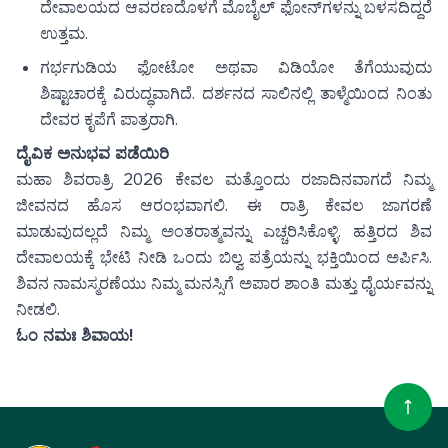
ದೇವಾಲಯದ ಆವರಣದೊಳಗೆ ಮೊಬೈಲ್ ಫೋನ್‌ಗಳನ್ನು ಬಳಸದಿದ್ದರೆ
ಉತ್ತಮ.
ಗರ್ಭಗುಡಿಯ ಫೋಟೋ ಅಥವಾ ವಿಡಿಯೋ ತೆಗೆಯುವುದು
ಶಿಷ್ಟಾಚಾರಕ್ಕೆ ವಿರುದ್ಧವಾಗಿದೆ. ದರ್ಶನದ ಸಾಲಿನಲ್ಲಿ ತಾಳ್ಮೆಯಿಂದ ನಿಂತು
ದೇವರ ಕೃಪೆಗೆ ಪಾತ್ರರಾಗಿ.
ದೈವಿಕ ಅನುಭವ ಪಡೆಯಿರಿ
ಮಹಾ ಶಿವರಾತ್ರಿ 2026 ಕೇವಲ ಮತ್ತೊಂದು ರಜಾದಿನವಾಗದೆ ನಿಮ್ಮ
ಜೀವನದ ಹೊಸ ಆರಂಭವಾಗಲಿ. ಈ ರಾತ್ರಿ ಕೇವಲ ಜಾಗರಣೆ
ಮಾಡುವುದಲ್ಲದೆ ನಿಮ್ಮ ಅಂತರಾತ್ಮವನ್ನು ಎಚ್ಚರಿಸಿಕೊಳ್ಳಿ. ಹತ್ತಿರದ ಶಿವ
ದೇವಾಲಯಕ್ಕೆ ಭೇಟಿ ನೀಡಿ ಒಂದು ಬಿಲ್ವ ಪತ್ರೆಯನ್ನು ಭಕ್ತಿಯಿಂದ ಅರ್ಪಿಸಿ.
ಶಿವನ ನಾಮಸ್ಮರಣೆಯು ನಿಮ್ಮ ಮನಸ್ಸಿಗೆ ಅಪಾರ ಶಾಂತಿ ಮತ್ತು ಧೈರ್ಯವನ್ನು
ನೀಡಲಿ.
ಓಂ ನಮಃ ಶಿವಾಯ!