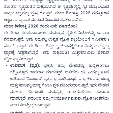
ತಾಂಡವ’ ನೃತ್ಯವಾಡಿದ ರಾತ್ರಿಯಾಗಿದೆ. ಈ ನೃತ್ಯವು ಸೃಷ್ಟಿ, ಸ್ಥಿತಿ ಮತ್ತು ಲಯದ
ಕಾಸ್ಮಿಕ್ ಚಕ್ರವನ್ನು ಪ್ರತಿನಿಧಿಸುತ್ತದೆ. ಮಹಾ ಶಿವರಾತ್ರಿ 2026 ನಮ್ಮೊಳಗಿನ
ಅಜ್ಞಾನವನ್ನು ನಾಶ ಮಾಡುವ ವಿಜಯದ ಸಂಕೇತವಾಗಿದೆ.
ಮಹಾ ಶಿವರಾತ್ರಿ 2026 ರಂದು ಏನು ಮಾಡಬೇಕು?
ಈ ದಿನದ ಸಂಪ್ರದಾಯಗಳು ಮನುಷ್ಯನ ದೈಹಿಕ ಮಿತಿಗಳನ್ನು ದಾಟಲು
ನೆರವಾಗುತ್ತವೆ. ಅವು ನಿಮ್ಮನ್ನು ಉನ್ನತ ದೈವಿಕ ಶಕ್ತಿಯೊಂದಿಗೆ ಸುಲಭವಾಗಿ
ಸಂಪರ್ಕಿಸುತ್ತವೆ. ಈ ದಿನದ ಶಿಸ್ತುಬದ್ಧ ಜೀವನಶೈಲಿಯು ನಿಮ್ಮ ಮನಸ್ಸನ್ನು
ಧ್ಯಾನಕ್ಕೆ ಸಿದ್ಧಪಡಿಸುತ್ತದೆ. ಇದು ರಾತ್ರಿಯಿಡೀ ಎಚ್ಚರವಾಗಿರಲು ಬೇಕಾದ
ಶಕ್ತಿಯನ್ನು ನೀಡುತ್ತದೆ.
ಉಪವಾಸ (ವ್ರತ):
ಭಕ್ತರು ತಮ್ಮ ದೇಹವನ್ನು ಶುದ್ಧೀಕರಿಸಲು
ಕಟ್ಟುನಿಟ್ಟಾದ ಉಪವಾಸ ಮಾಡುತ್ತಾರೆ. ಅನೇಕರು ಹನಿ ನೀರನ್ನು ಕೂಡ
ಕುಡಿಯದೆ ‘ನಿರಾಹಾರ’ ವ್ರತವನ್ನು ಪಾಲಿಸುತ್ತಾರೆ. ಇನ್ನು ಕೆಲವರು ಹಣ್ಣು
ಮತ್ತು ಹಾಲನ್ನು ಮಾತ್ರ ಸೇವಿಸಿ ವ್ರತ ಮುಂದುವರಿಸುತ್ತಾರೆ. ಇದು ದೇಹದ
ನಂಜನ್ನು ಹೊರಹಾಕಿ ಮನಸ್ಸನ್ನು ಶಾಂತಗೊಳಿಸಲು ಸಹಾಯ
ಮಾಡುತ್ತದೆ. ಇದರಿಂದ ನಿಮ್ಮ ಸಂಪೂರ್ಣ ಗಮನವು ದೈವಿಕ ಚಿಂತನೆಯ
ಮೇಲೆ ಕೇಂದ್ರೀಕೃತವಾಗುತ್ತದೆ.