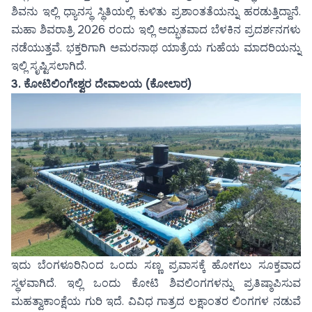
ಶಿವನು ಇಲ್ಲಿ ಧ್ಯಾನಸ್ಥ ಸ್ಥಿತಿಯಲ್ಲಿ ಕುಳಿತು ಪ್ರಶಾಂತತೆಯನ್ನು ಹರಡುತ್ತಿದ್ದಾನೆ.
ಮಹಾ ಶಿವರಾತ್ರಿ 2026 ರಂದು ಇಲ್ಲಿ ಅದ್ಭುತವಾದ ಬೆಳಕಿನ ಪ್ರದರ್ಶನಗಳು
ನಡೆಯುತ್ತವೆ. ಭಕ್ತರಿಗಾಗಿ ಅಮರನಾಥ ಯಾತ್ರೆಯ ಗುಹೆಯ ಮಾದರಿಯನ್ನು
ಇಲ್ಲಿ ಸೃಷ್ಟಿಸಲಾಗಿದೆ.
3.
ಕೋಟಿಲಿಂಗೇಶ್ವರ ದೇವಾಲಯ (ಕೋಲಾರ)
ಇದು ಬೆಂಗಳೂರಿನಿಂದ ಒಂದು ಸಣ್ಣ ಪ್ರವಾಸಕ್ಕೆ ಹೋಗಲು ಸೂಕ್ತವಾದ
ಸ್ಥಳವಾಗಿದೆ. ಇಲ್ಲಿ ಒಂದು ಕೋಟಿ ಶಿವಲಿಂಗಗಳನ್ನು ಪ್ರತಿಷ್ಠಾಪಿಸುವ
ಮಹತ್ವಾಕಾಂಕ್ಷೆಯ ಗುರಿ ಇದೆ. ವಿವಿಧ ಗಾತ್ರದ ಲಕ್ಷಾಂತರ ಲಿಂಗಗಳ ನಡುವೆ