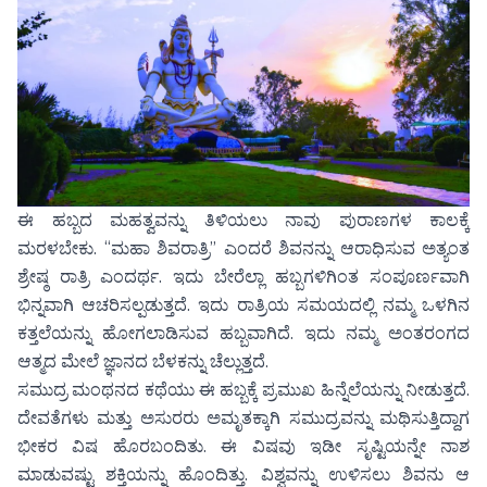
ಈ ಹಬ್ಬದ ಮಹತ್ವವನ್ನು ತಿಳಿಯಲು ನಾವು ಪುರಾಣಗಳ ಕಾಲಕ್ಕೆ
ಮರಳಬೇಕು. “ಮಹಾ ಶಿವರಾತ್ರಿ” ಎಂದರೆ ಶಿವನನ್ನು ಆರಾಧಿಸುವ ಅತ್ಯಂತ
ಶ್ರೇಷ್ಠ ರಾತ್ರಿ ಎಂದರ್ಥ. ಇದು ಬೇರೆಲ್ಲಾ ಹಬ್ಬಗಳಿಗಿಂತ ಸಂಪೂರ್ಣವಾಗಿ
ಭಿನ್ನವಾಗಿ ಆಚರಿಸಲ್ಪಡುತ್ತದೆ. ಇದು ರಾತ್ರಿಯ ಸಮಯದಲ್ಲಿ ನಮ್ಮ ಒಳಗಿನ
ಕತ್ತಲೆಯನ್ನು ಹೋಗಲಾಡಿಸುವ ಹಬ್ಬವಾಗಿದೆ. ಇದು ನಮ್ಮ ಅಂತರಂಗದ
ಆತ್ಮದ ಮೇಲೆ ಜ್ಞಾನದ ಬೆಳಕನ್ನು ಚೆಲ್ಲುತ್ತದೆ.
ಸಮುದ್ರ ಮಂಥನದ ಕಥೆಯು ಈ ಹಬ್ಬಕ್ಕೆ ಪ್ರಮುಖ ಹಿನ್ನೆಲೆಯನ್ನು ನೀಡುತ್ತದೆ.
ದೇವತೆಗಳು ಮತ್ತು ಅಸುರರು ಅಮೃತಕ್ಕಾಗಿ ಸಮುದ್ರವನ್ನು ಮಥಿಸುತ್ತಿದ್ದಾಗ
ಭೀಕರ ವಿಷ ಹೊರಬಂದಿತು. ಈ ವಿಷವು ಇಡೀ ಸೃಷ್ಟಿಯನ್ನೇ ನಾಶ
ಮಾಡುವಷ್ಟು ಶಕ್ತಿಯನ್ನು ಹೊಂದಿತ್ತು. ವಿಶ್ವವನ್ನು ಉಳಿಸಲು ಶಿವನು ಆ