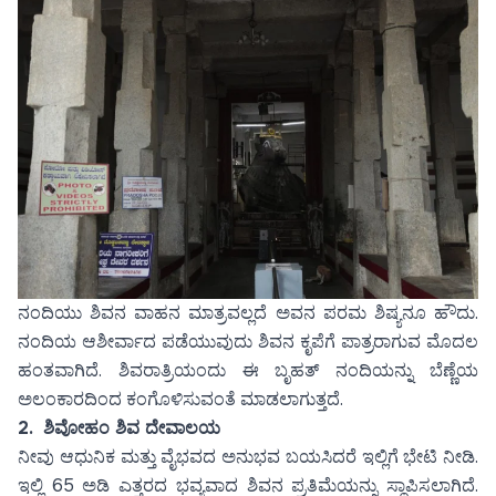
ನಂದಿಯು ಶಿವನ ವಾಹನ ಮಾತ್ರವಲ್ಲದೆ ಅವನ ಪರಮ ಶಿಷ್ಯನೂ ಹೌದು.
ನಂದಿಯ ಆಶೀರ್ವಾದ ಪಡೆಯುವುದು ಶಿವನ ಕೃಪೆಗೆ ಪಾತ್ರರಾಗುವ ಮೊದಲ
ಹಂತವಾಗಿದೆ. ಶಿವರಾತ್ರಿಯಂದು ಈ ಬೃಹತ್ ನಂದಿಯನ್ನು ಬೆಣ್ಣೆಯ
ಅಲಂಕಾರದಿಂದ ಕಂಗೊಳಿಸುವಂತೆ ಮಾಡಲಾಗುತ್ತದೆ.
2.
ಶಿವೋಹಂ ಶಿವ ದೇವಾಲಯ
ನೀವು ಆಧುನಿಕ ಮತ್ತು ವೈಭವದ ಅನುಭವ ಬಯಸಿದರೆ ಇಲ್ಲಿಗೆ ಭೇಟಿ ನೀಡಿ.
ಇಲ್ಲಿ 65 ಅಡಿ ಎತ್ತರದ ಭವ್ಯವಾದ ಶಿವನ ಪ್ರತಿಮೆಯನ್ನು ಸ್ಥಾಪಿಸಲಾಗಿದೆ.