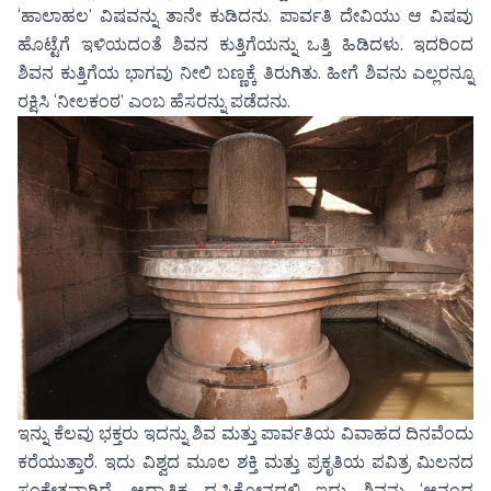
‘ಹಾಲಾಹಲ’ ವಿಷವನ್ನು ತಾನೇ ಕುಡಿದನು. ಪಾರ್ವತಿ ದೇವಿಯು ಆ ವಿಷವು
ಹೊಟ್ಟೆಗೆ ಇಳಿಯದಂತೆ ಶಿವನ ಕುತ್ತಿಗೆಯನ್ನು ಒತ್ತಿ ಹಿಡಿದಳು. ಇದರಿಂದ
ಶಿವನ ಕುತ್ತಿಗೆಯ ಭಾಗವು ನೀಲಿ ಬಣ್ಣಕ್ಕೆ ತಿರುಗಿತು. ಹೀಗೆ ಶಿವನು ಎಲ್ಲರನ್ನೂ
ರಕ್ಷಿಸಿ ‘ನೀಲಕಂಠ’ ಎಂಬ ಹೆಸರನ್ನು ಪಡೆದನು.
ಇನ್ನು ಕೆಲವು ಭಕ್ತರು ಇದನ್ನು ಶಿವ ಮತ್ತು ಪಾರ್ವತಿಯ ವಿವಾಹದ ದಿನವೆಂದು
ಕರೆಯುತ್ತಾರೆ. ಇದು ವಿಶ್ವದ ಮೂಲ ಶಕ್ತಿ ಮತ್ತು ಪ್ರಕೃತಿಯ ಪವಿತ್ರ ಮಿಲನದ
ಸಂಕೇತವಾಗಿದೆ. ಆಧ್ಯಾತ್ಮಿಕ ದೃಷ್ಟಿಕೋನದಲ್ಲಿ ಇದು ಶಿವನು ‘ಆನಂದ