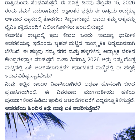
ರಾತ್ರಿಯಂದು ಸಂಭವಿಸುತ್ತದೆ. ಈ ಪವಿತ್ರ ದಿನವು ಫೆಬ್ರವರಿ 15, 2026
ರಂದು ನಮಗೆ ಎದುರಾಗುತ್ತದೆ. ಲಕ್ಷಾಂತರ ಭಕ್ತರು ಈ ರಾತ್ರಿಯ ಉದ್ದಕ್ಕೂ
ಆಳವಾದ ಧ್ಯಾನದಲ್ಲಿ ತೊಡಗಲು ಸಿದ್ಧರಾಗುತ್ತಾರೆ. ಅವರು ತಮ್ಮ ಆತ್ಮವನ್ನು
ದೈವಿಕ ಶಕ್ತಿಯೊಂದಿಗೆ ವಿಲೀನಗೊಳಿಸಲು ಹಂಬಲಿಸುತ್ತಾರೆ.
ಕರ್ನಾಟಕ ರಾಜ್ಯದಲ್ಲಿ ಇದು ಕೇವಲ ಒಂದು ಸಾಮಾನ್ಯ ಧಾರ್ಮಿಕ
ಆಚರಣೆಯಲ್ಲ. ಇದೊಂದು ಬೃಹತ್ ಮಟ್ಟದ ಸಾಂಸ್ಕೃತಿಕ ವಿದ್ಯಮಾನವಾಗಿ
ಬೆಳೆದಿದೆ. ಈ ಹಬ್ಬವು ನಮ್ಮ ನಗರ ಮತ್ತು ಹಳ್ಳಿಗಳನ್ನು ಆಧ್ಯಾತ್ಮಿಕ ಬೆಳಕಿನ
ಕೇಂದ್ರಗಳನ್ನಾಗಿ ಮಾಡುತ್ತದೆ. ಮಹಾ ಶಿವರಾತ್ರಿ 2026 ಅನ್ನು ಇಷ್ಟು ದೊಡ್ಡ
ಮಟ್ಟದಲ್ಲಿ ಏಕೆ ಆಚರಿಸಲಾಗುತ್ತದೆ? ಕರ್ನಾಟಕದ ಮಣ್ಣಿನಲ್ಲಿ ಈ ಹಬ್ಬಕ್ಕೆ
ಇರುವ ವಿಶಿಷ್ಟ ಸ್ಥಾನವೇನು?
ನೀವು ಇಲ್ಲಿನ ಕಾಯಂ ನಿವಾಸಿಯಾಗಿರಲಿ ಅಥವಾ ಹೊಸದಾಗಿ ಬಂದ
ಪ್ರವಾಸಿಗರಾಗಿರಲಿ. ಈ ವಿವರವಾದ ಮಾರ್ಗದರ್ಶಿಯು ಹಳೆಯ
ಪುರಾಣಗಳಿಂದ ಹಿಡಿದು ಇಂದಿನ ಆಚರಣೆಗಳವರೆಗೆ ಎಲ್ಲವನ್ನೂ ತಿಳಿಸುತ್ತದೆ.
ಆಚರಣೆಯ ಹಿಂದಿನ ಕಥೆ: ನಾವು ಏಕೆ ಆಚರಿಸುತ್ತೇವೆ?