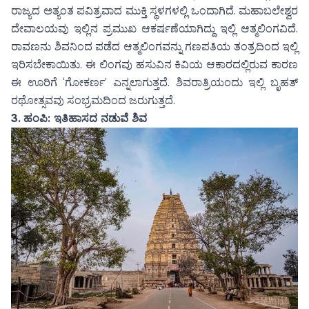
ರಾಜ್ಯದ ಅತ್ಯಂತ ಪವಿತ್ರವಾದ ಮುಕ್ತಿ ಸ್ಥಳಗಳಲ್ಲಿ ಒಂದಾಗಿದೆ. ಮಹಾಬಲೇಶ್ವರ
ದೇವಾಲಯವು ಇಲ್ಲಿನ ಪ್ರಮುಖ ಆಕರ್ಷಣೆಯಾಗಿದ್ದು ಇಲ್ಲಿ ಆತ್ಮಲಿಂಗವಿದೆ.
ರಾವಣನು ಶಿವನಿಂದ ಪಡೆದ ಆತ್ಮಲಿಂಗವನ್ನು ಗಣಪತಿಯ ತಂತ್ರದಿಂದ ಇಲ್ಲಿ
ಇರಿಸಬೇಕಾಯಿತು. ಈ ಲಿಂಗವು ಹಸುವಿನ ಕಿವಿಯ ಆಕಾರದಲ್ಲಿರುವ ಕಾರಣ
ಈ ಊರಿಗೆ ‘ಗೋಕರ್ಣ’ ಎನ್ನಲಾಗುತ್ತದೆ. ಶಿವರಾತ್ರಿಯಂದು ಇಲ್ಲಿ ಬೃಹತ್
ರಥೋತ್ಸವವು ಸಂಭ್ರಮದಿಂದ ಜರುಗುತ್ತದೆ.
3.
ಹಂಪಿ: ಇತಿಹಾಸದ ನಡುವೆ ಶಿವ