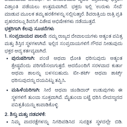
ವಿಶ್ರಾಂತಿ ಪಡೆಯಲು ಉತ್ತಮವಾಗಿದೆ. ಭಕ್ತರು ಇಲ್ಲಿ ‘ಉರುಳು ಸೇವೆ’
ಮಾಡುವ ಮೂಲಕ ತಮ್ಮ ಹರಕೆಗಳನ್ನು ಸಲ್ಲಿಸುತ್ತಾರೆ. ಶಿವರಾತ್ರಿಯ ರಾತ್ರಿ ಪ್ರತಿ
ಪ್ರಹರದಲ್ಲೂ ಶಿವನಿಗೆ ವಿಶೇಷ ಅಭಿಷೇಕಗಳು ನಡೆಯುತ್ತವೆ.
ಭಕ್ತರಿಗಾಗಿ ಕೆಲವು ಸೂಚನೆಗಳು
1.
ಸಂಪ್ರದಾಯದ ಪಾಲನೆ
:
ನಮ್ಮ ರಾಜ್ಯದ ದೇವಾಲಯಗಳು ಅತ್ಯಂತ ಪವಿತ್ರ
ಮತ್ತು ಶಿಸ್ತಿನ ಸ್ಥಳಗಳಾಗಿವೆ. ಇಲ್ಲಿನ ಸಂಪ್ರದಾಯಗಳಿಗೆ ಗೌರವ ನೀಡುವುದು
ಭಕ್ತರ ಆದ್ಯ ಕರ್ತವ್ಯವಾಗಿದೆ.
ಪುರುಷರಿಗಾಗಿ
:
ಪಂಚೆ ಅಥವಾ ಧೋತಿ ಧರಿಸುವುದು ಅತ್ಯಂತ
ಶ್ರೇಷ್ಠವೆಂದು ಪರಿಗಣಿಸಲಾಗುತ್ತದೆ. ಅದರೊಂದಿಗೆ ಸರಳವಾದ ಕುರ್ತಾ
ಅಥವಾ ಶಾಲನ್ನು ಬಳಸಬಹುದು. ಟೀ-ಶರ್ಟ್ ಅಥವಾ ಶಾರ್ಟ್ಸ್
ಧರಿಸುವುದನ್ನು ದಯವಿಟ್ಟು ತಪ್ಪಿಸಿ
.
ಮಹಿಳೆಯರಿಗಾಗಿ:
ಸೀರೆ ಅಥವಾ ಚೂಡಿದಾರ್ ಉಡುಪುಗಳು ಈ
ಸ್ಥಳಗಳಿಗೆ ತುಂಬಾ ಸೂಕ್ತವಾಗಿವೆ. ಮೈತುಂಬಾ ಬಟ್ಟೆ ಧರಿಸಿ ದೇವಸ್ಥಾನದ
ಪವಿತ್ರತೆಯನ್ನು ಕಾಪಾಡಿಕೊಳ್ಳಿ.
2. ಶಿಸ್ತು ಮತ್ತು ನಡವಳಿಕೆ:
ನಿಮ್ಮ ಪಾದರಕ್ಷೆಗಳನ್ನು ನಿಗದಿಪಡಿಸಿದ ಸುರಕ್ಷಿತ ಸ್ಥಳದಲ್ಲೇ ಬಿಡಿ.