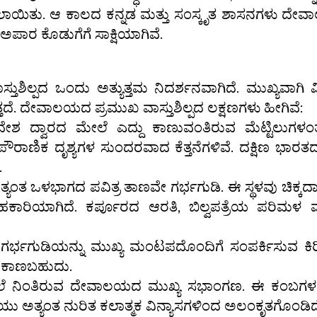
ಲಾಯಿತು. ಆ ಕಾಲದ ಕನ್ನಡ ಮತ್ತು ಸಂಸ್ಕೃತ ಶಾಸನಗಳು ದೇವಾ
್ದ ಅಪಾರ ಕೊಡುಗೆಗೆ ಸಾಕ್ಷಿಯಾಗಿವೆ.
ತುಶಿಲ್ಪದ ಒಂದು ಅತ್ಯುತ್ತಮ ನಿದರ್ಶನವಾಗಿದೆ. ಮುಖ್ಯವಾಗಿ
ುತ್ತದೆ. ದೇವಾಲಯದ ಪ್ರಮುಖ ವಾಸ್ತುಶಿಲ್ಪದ ಲಕ್ಷಣಗಳು ಹೀಗಿವೆ:
ೇಶ ದ್ವಾರದ ಮೇಲೆ ಎದ್ದು ಕಾಣುವಂತಿರುವ ಮೆಟ್ಟಿಲು
ಪೌರಾಣಿಕ ದೃಶ್ಯಗಳ ಸುಂದರವಾದ ಕೆತ್ತನೆಗಳಿವೆ. ದಕ್ಷಿಣ ಭ
.
ತ್ಯಂತ ಒಳಭಾಗದ ಪವಿತ್ರ ತಾಣವೇ ಗರ್ಭಗುಡಿ. ಈ ಸ್ಥಳವು ಚಿಕ್ಕದಾ
ಹಕಾರಿಯಾಗಿದೆ. ಕರ್ಪೂರದ ಆರತಿ, ಬಿಲ್ವಪತ್ರೆಯ ಪರಿಮಳ
ರ್ಭಗುಡಿಯನ್ನು ಮುಖ್ಯ ಮಂಟಪದೊಂದಿಗೆ ಸಂಪರ್ಕಿಸುವ ಕಿರಿ
ನು ಕಾಣಬಹುದು.
ೆ ನಿಂತಿರುವ ದೇವಾಲಯದ ಮುಖ್ಯ ಸಭಾಂಗಣ. ಈ ಕಂಬಗಳ ಮೇ
ು ಅತ್ಯಂತ ನುರಿತ ಕಲಾತ್ಮಕ ವಿನ್ಯಾಸಗಳಿಂದ ಅಲಂಕೃತಗೊಂಡಿದ