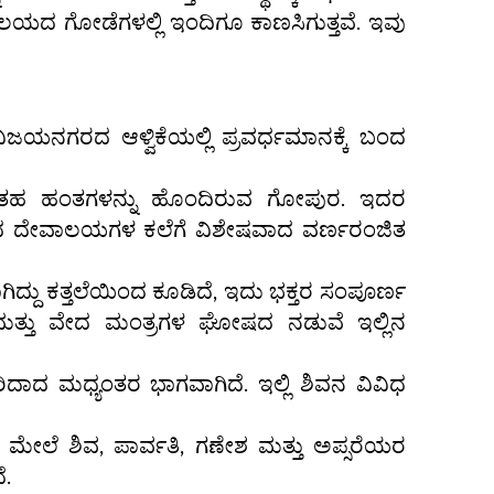
ಲಯದ ಗೋಡೆಗಳಲ್ಲಿ ಇಂದಿಗೂ ಕಾಣಸಿಗುತ್ತವೆ. ಇವು
 ವಿಜಯನಗರದ ಆಳ್ವಿಕೆಯಲ್ಲಿ ಪ್ರವರ್ಧಮಾನಕ್ಕೆ ಬಂದ
ಗಳಂತಹ ಹಂತಗಳನ್ನು ಹೊಂದಿರುವ ಗೋಪುರ. ಇದರ
ಾರತದ ದೇವಾಲಯಗಳ ಕಲೆಗೆ ವಿಶೇಷವಾದ ವರ್ಣರಂಜಿತ
ಗಿದ್ದು ಕತ್ತಲೆಯಿಂದ ಕೂಡಿದೆ, ಇದು ಭಕ್ತರ ಸಂಪೂರ್ಣ
 ಮತ್ತು ವೇದ ಮಂತ್ರಗಳ ಘೋಷದ ನಡುವೆ ಇಲ್ಲಿನ
ದಾದ ಮಧ್ಯಂತರ ಭಾಗವಾಗಿದೆ. ಇಲ್ಲಿ ಶಿವನ ವಿವಿಧ
ಲೆ ಶಿವ, ಪಾರ್ವತಿ, ಗಣೇಶ ಮತ್ತು ಅಪ್ಸರೆಯರ
ೆ.