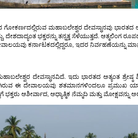
ತ್ರವಾದ ಗೋಕರ್ಣದಲ್ಲಿರುವ ಮಹಾಬಲೇಶ್ವರ ದೇವಸ್ಥಾನವು ಭಾರತದ
್ದು, ದೇಶದಾದ್ಯಂತ ಭಕ್ತರನ್ನು ತನ್ನತ್ತ ಸೆಳೆಯುತ್ತದೆ. ಆತ್ಮಲಿ
 ದೇವಾಲಯವು ಕರ್ನಾಟಕದಲ್ಲಿದ್ದರೂ, ಇದರ ನಿರ್ವಹಣೆಯನ್ನು ಮಾ
ಬಲೇಶ್ವರ ದೇವಸ್ಥಾನವಿದೆ. ಇದು ಭಾರತದ ಅತ್ಯಂತ ಶ್ರೇಷ್ಠ ಶ
ಒಂದಾಗಿರುವ ಈ ದೇವಾಲಯವು ಶತಮಾನಗಳಿಂದಲೂ ಪ್ರಮುಖ ಯಾತ್ರಾ
 ಭಕ್ತರು ಆಶೀರ್ವಾದ, ಆಧ್ಯಾತ್ಮಿಕ ನೆಮ್ಮದಿ ಮತ್ತು ಮೋಕ್ಷವನ್ನು ಅರ