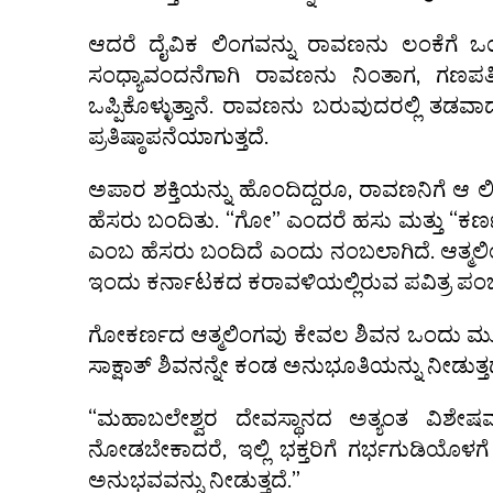
ಆದರೆ ದೈವಿಕ ಲಿಂಗವನ್ನು ರಾವಣನು ಲಂಕೆಗೆ ಒಯ
ಸಂಧ್ಯಾವಂದನೆಗಾಗಿ ರಾವಣನು ನಿಂತಾಗ, ಗಣಪತಿಯು
ಒಪ್ಪಿಕೊಳ್ಳುತ್ತಾನೆ. ರಾವಣನು ಬರುವುದರಲ್ಲಿ ತಡ
ಪ್ರತಿಷ್ಠಾಪನೆಯಾಗುತ್ತದೆ.
ಅಪಾರ ಶಕ್ತಿಯನ್ನು ಹೊಂದಿದ್ದರೂ, ರಾವಣನಿಗೆ ಆ ಲ
ಹೆಸರು ಬಂದಿತು. “ಗೋ” ಎಂದರೆ ಹಸು ಮತ್ತು “ಕರ್ಣ
ಎಂಬ ಹೆಸರು ಬಂದಿದೆ ಎಂದು ನಂಬಲಾಗಿದೆ. ಆತ್ಮಲಿಂ
ಇಂದು ಕರ್ನಾಟಕದ ಕರಾವಳಿಯಲ್ಲಿರುವ ಪವಿತ್ರ ಪಂಚ
ಗೋಕರ್ಣದ ಆತ್ಮಲಿಂಗವು ಕೇವಲ ಶಿವನ ಒಂದು ಮೂರ್ತಿಯ
ಸಾಕ್ಷಾತ್ ಶಿವನನ್ನೇ ಕಂಡ ಅನುಭೂತಿಯನ್ನು ನೀಡುತ್ತದ
“ಮಹಾಬಲೇಶ್ವರ ದೇವಸ್ಥಾನದ ಅತ್ಯಂತ ವಿಶ
ನೋಡಬೇಕಾದರೆ, ಇಲ್ಲಿ ಭಕ್ತರಿಗೆ ಗರ್ಭಗುಡಿಯೊಳಗೆ ಪ್ರ
ಅನುಭವವನ್ನು ನೀಡುತ್ತದೆ.”