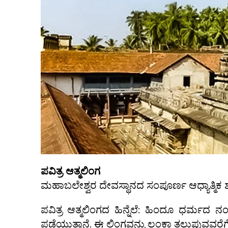
ಪವಿತ್ರ ಆತ್ಮಲಿಂಗ
ಮಹಾಬಲೇಶ್ವರ ದೇವಸ್ಥಾನದ ಸಂಪೂರ್ಣ ಆಧ್ಯಾತ್ಮಿಕ ಶ
ಪವಿತ್ರ ಆತ್ಮಲಿಂಗದ ಹಿನ್ನೆಲೆ: ಹಿಂದೂ ಧರ್ಮದ ನ
ಪಡೆಯುತ್ತಾನೆ. ಈ ಲಿಂಗವನ್ನು ಲಂಕಾ ತಲುಪುವವರೆ