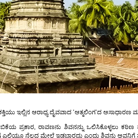
ಕ್ತಿಯು ಇಲ್ಲಿನ ಆರಾಧ್ಯ ದೈವವಾದ ‘ಆತ್ಮಲಿಂಗ’ದ ಅಸಾಧಾರಣ ಮಹತ
ಂಬಿಕೆಯ ಪ್ರಕಾರ, ರಾವಣನು ಶಿವನನ್ನು ಒಲಿಸಿಕೊಳ್ಳಲು ಕಠಿಣ
ಗೆ ಎಲ್ಲಿಯೂ ನೆಲದ ಮೇಲೆ ಇಡಬಾರದು ಎಂದು ಶಿವನು ಅವನಿಗೆ ಸೂ