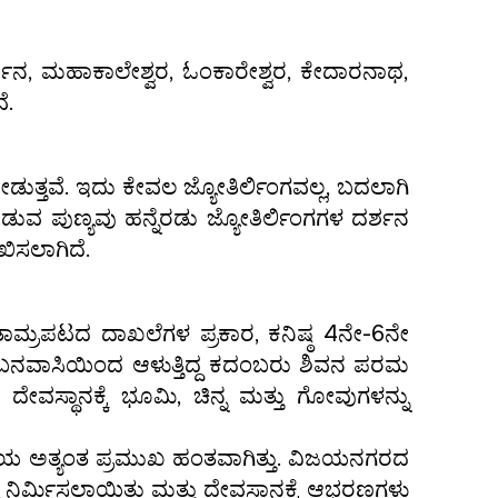
್ಜುನ, ಮಹಾಕಾಲೇಶ್ವರ, ಓಂಕಾರೇಶ್ವರ, ಕೇದಾರನಾಥ,
ೆ.
ನೋಡುತ್ತವೆ. ಇದು ಕೇವಲ ಜ್ಯೋತಿರ್ಲಿಂಗವಲ್ಲ, ಬದಲಾಗಿ
ೀಡುವ ಪುಣ್ಯವು ಹನ್ನೆರಡು ಜ್ಯೋತಿರ್ಲಿಂಗಗಳ ದರ್ಶನ
ಖಿಸಲಾಗಿದೆ.
ಾಮ್ರಪಟದ ದಾಖಲೆಗಳ ಪ್ರಕಾರ, ಕನಿಷ್ಠ 4ನೇ-6ನೇ
ಬನವಾಸಿಯಿಂದ ಆಳುತ್ತಿದ್ದ ಕದಂಬರು ಶಿವನ ಪರಮ
ೇವಸ್ಥಾನಕ್ಕೆ ಭೂಮಿ, ಚಿನ್ನ ಮತ್ತು ಗೋವುಗಳನ್ನು
ಯ ಅತ್ಯಂತ ಪ್ರಮುಖ ಹಂತವಾಗಿತ್ತು. ವಿಜಯನಗರದ
ರ್ಮಿಸಲಾಯಿತು ಮತ್ತು ದೇವಸ್ಥಾನಕ್ಕೆ ಆಭರಣಗಳು