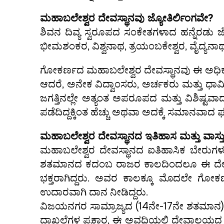
ಮಹಾಬಲೇಶ್ವರ ದೇವಸ್ಥಾನವು ಜ್ಯೋತಿರ್ಲಿಂಗವೇ?
ಶಿವನ ದಿವ್ಯ ಸ್ವರೂಪದ ಸಂಕೇತಗಳಾದ ಹನ್ನೆರಡು ಜ
ಭೀಮಶಂಕರ, ವಿಶ್ವನಾಥ, ತ್ರಯಂಬಕೇಶ್ವರ, ವೈದ್ಯನಾಥ, 
ಗೋಕರ್ಣದ ಮಹಾಬಲೇಶ್ವರ ದೇವಸ್ಥಾನವು ಈ ಅಧಿಕೃತ ಪ
ಆದರೆ, ಅನೇಕ ವಿದ್ವಾಂಸರು, ಅರ್ಚಕರು ಮತ್ತು ಧಾರ್ಮಿ
ಜಗತ್ತಿನಲ್ಲೇ ಅತ್ಯಂತ ಅಪರೂಪದ ಮತ್ತು ವಿಶಿಷ್ಟವಾ
ಪಡೆದಿದ್ದಕ್ಕಿಂತ ಹೆಚ್ಚು ಅಥವಾ ಅದಕ್ಕೆ ಸಮಾನವಾದ ಫಲ
ಮಹಾಬಲೇಶ್ವರ ದೇವಸ್ಥಾನದ ಇತಿಹಾಸ ಮತ್ತು ವಾಸ್ತುಶ
ಮಹಾಬಲೇಶ್ವರ ದೇವಸ್ಥಾನದ ಐತಿಹಾಸಿಕ ಬೇರುಗಳು
ಶತಮಾನದ ಕದಂಬ ರಾಜರ ಕಾಲದಿಂದಲೂ ಈ ದೇವಾಲಯಕ
ಭಕ್ತರಾಗಿದ್ದರು. ಅವರ ಕಾಲಕ್ಕೂ ಮೊದಲೇ ಗೋಕರ್ಣ
ಉದಾರವಾಗಿ ದಾನ ನೀಡಿದ್ದರು.
ವಿಜಯನಗರ ಸಾಮ್ರಾಜ್ಯದ (14ನೇ-17ನೇ ಶತಮಾನ)
ದಾಖಲೆಗಳ ಪ್ರಕಾರ, ಈ ಅವಧಿಯಲ್ಲಿ ದೇವಾಲಯದ ಹ