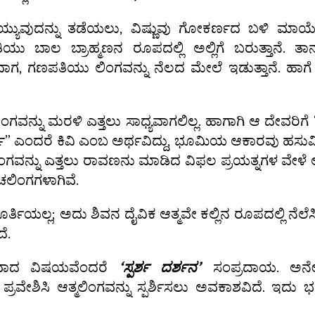
್ಯುವುದನ್ನು ತಡೆಯಲು, ವಿಷ್ಣುವು ಗೋಕರ್ಣದ ಬಳಿ ಮಾಯೆಯ
 ಬಾಲ ಬ್ರಾಹ್ಮಣನ ರೂಪದಲ್ಲಿ ಅಲ್ಲಿಗೆ ಬರುತ್ತಾನೆ. ತಾನು
ವಾದಾಗ, ಗಣಪತಿಯು ಲಿಂಗವನ್ನು ನೆಲದ ಮೇಲೆ ಇಡುತ್ತಾನೆ. ಹಾಗೆ
ಿಂಗವನ್ನು ಮರಳಿ ಎತ್ತಲು ಸಾಧ್ಯವಾಗಲಿಲ್ಲ. ಹಾಗಾಗಿ ಆ ದೇವ
” ಎಂದರೆ ಕಿವಿ ಎಂಬ ಅರ್ಥವಿದ್ದು, ಭೂಮಿಯ ಆಕಾರವು ಹಸುವಿನ
ಗವನ್ನು ಎತ್ತಲು ರಾವಣನು ಮಾಡಿದ ವಿಫಲ ಪ್ರಯತ್ನಗಳ ವೇಳೆ ಲ
ಲಿಂಗಗಳಾಗಿವೆ.
ಲ್ಲ; ಅದು ಶಿವನ ದೈವಿಕ ಆತ್ಮವೇ ಕಲ್ಲಿನ ರೂಪದಲ್ಲಿ ನೆಲೆಸಿ
ೆ.
ೇಷವಾದ ವಿಷಯವೆಂದರೆ
‘ಸ್ಪರ್ಶ ದರ್ಶನ’
ಸಂಪ್ರದಾಯ. ಅನೇ
ವೇಶಿಸಿ ಆತ್ಮಲಿಂಗವನ್ನು ಸ್ಪರ್ಶಿಸಲು ಅವಕಾಶವಿದೆ. ಇದು ಭಕ್ತರಿ