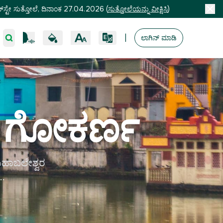
ಸ್ಟೇ ಸುತ್ತೋಲೆ, ದಿನಾಂಕ 27.04.2026
(
ಸುತ್ತೋಲೆಯನ್ನು ವೀಕ್ಷಿಸಿ
)
|
ಲಾಗಿನ್ ಮಾಡಿ
, ಗೋಕರ್ಣ
 ಮಹಾಬಲೇಶ್ವರ
.