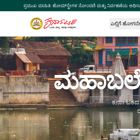
ಪ್ರಮುಖ ಮಾಹಿತಿ:
ಹೋಮ್‌ಸ್ಟೇಗಳ ನೋಂದಣಿ ಮತ್ತು ನಿರ್ವಹಣೆಯ ಅಧಿಸ
ಎಲ್ಲಿಗೆ ಹೋಗಬ
ಮಹಾಬಲೇಶ
ಕರ್ನಾಟಕದ ಉ