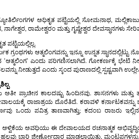
್ಯೋತಿರ್ಲಿಂಗಗಳ ಅಧಿಕೃತ ಪಟ್ಟಿಯಲ್ಲಿ ಸೋಮನಾಥ, ಮಲ್ಲಿಕಾರ
ನಾಗೇಶ್ವರ, ರಾಮೇಶ್ವರಂ ಮತ್ತು ಗೃಷ್ಣೇಶ್ವರ ದೇವಸ್ಥಾನಗಳು ಸೇರಿವ
ಟ್ಟಿಯಲ್ಲಿಲ್ಲ.
ಕ ಗ್ರಂಥಗಳು ಆತ್ಮಲಿಂಗವನ್ನು ಇನ್ನೂ ಉನ್ನತ ಸ್ಥಾನದಲ್ಲಿಟ್ಟು 
ದ ‘ಆತ್ಮಲಿಂಗ’ ಎಂದು ಪರಿಗಣಿಸಲಾಗಿದೆ. ಗೋಕರ್ಣಕ್ಕೆ ಭೇಟಿ ನ
ವನ್ನು ನೀಡುತ್ತದೆ ಎಂದು ಸ್ಕಂದ ಪುರಾಣದಲ್ಲಿ ಸ್ಪಷ್ಟವಾಗಿ ಉಲ್ಲೇ
ಿಲ್ಪ
 ಅತೀ ಪ್ರಾಚೀನ ಕಾಲದಷ್ಟು ಹಿಂದಿನವು. ಶಾಸನಗಳು ಮತ್ತು ತ
್ಕೆ ರಾಜಾಶ್ರಯ ದೊರೆತಿದೆ. ಕರಾವಳಿ ಕರ್ನಾಟಕವನ್ನು 
ವು ಒಂದು ಪವಿತ್ರ ತಾಣವಾಗಿತ್ತು; ಕದಂಬ ರಾಜರು ಇಲ್ಲಿನ ದ
 ಆಳ್ವಿಕೆಯ ಅವಧಿಯು ಈ ದೇವಾಲಯದ ರಚನಾತ್ಮಕ ಅಭಿವೃದ್ಧಿ
ಲವು ಬಾರಿ ಜೀರ್ಣೋದ್ಧಾರ ಮಾಡಲಾಯಿತು, ಮಂಟಪಗಳನ್ನು ನಿ