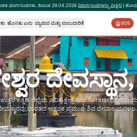
ೂಚಿತ ಮಾರ್ಗಸೂಚಿಗಳು, ದಿನಾಂಕ 29.04.2026
(
ಮಾರ್ಗಸೂಚಿಗಳನ್ನು ವೀಕ್ಷಿಸಿ
)
|
ಹೋಮ್‌
ೇಕು
ಹೊಸತು ಏನು
ವ್ಯಾಪಾರ ಮತ್ತು ಪಾಲುದಾರಿಕೆ
SOS
್ವರ ದೇವಸ್ಥಾನ
ತ್ತರ ಕನ್ನಡ ಜಿಲ್ಲೆಯ ಪವಿತ್ರ ಕ್ಷೇತ್ರವಾದ ಗೋಕರ್ಣದಲ್ಲಿರುವ
ದೇವಸ್ಥಾನವು ಭಾರತದ ಅತ್ಯಂತ ಪ್ರಮುಖ ಶಿವ ದೇವಾಲಯಗಳಲ..