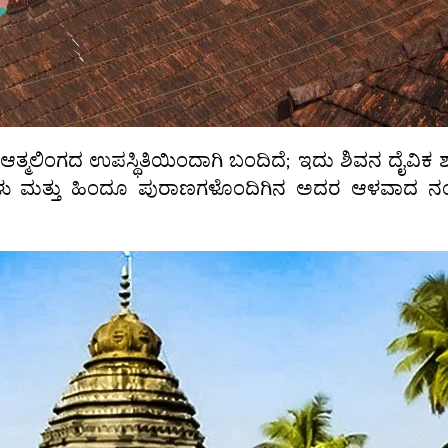
ತ್ಮಲಿಂಗದ ಉಪಸ್ಥಿತಿಯಿಂದಾಗಿ ಬಂದಿದೆ; ಇದು ಶಿವನ ದೈವಿಕ ಶಕ
ಗಳು ಮತ್ತು ಹಿಂದೂ ಪುರಾಣಗಳೊಂದಿಗಿನ ಅದರ ಆಳವಾದ ನಂ