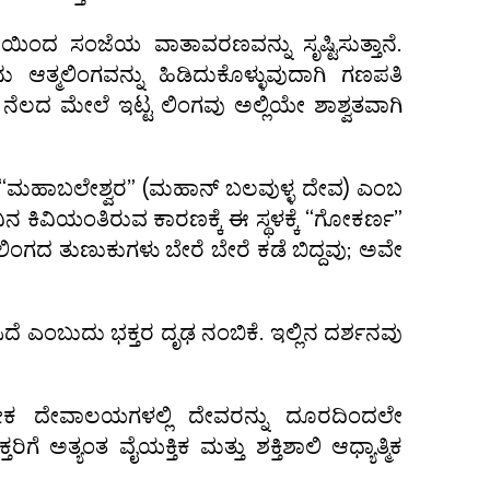
ಿಂದ ಸಂಜೆಯ ವಾತಾವರಣವನ್ನು ಸೃಷ್ಟಿಸುತ್ತಾನೆ.
 ಆತ್ಮಲಿಂಗವನ್ನು ಹಿಡಿದುಕೊಳ್ಳುವುದಾಗಿ ಗಣಪತಿ
 ನೆಲದ ಮೇಲೆ ಇಟ್ಟ ಲಿಂಗವು ಅಲ್ಲಿಯೇ ಶಾಶ್ವತವಾಗಿ
ರಿಗೆ “ಮಹಾಬಲೇಶ್ವರ” (ಮಹಾನ್ ಬಲವುಳ್ಳ ದೇವ) ಎಂಬ
 ಕಿವಿಯಂತಿರುವ ಕಾರಣಕ್ಕೆ ಈ ಸ್ಥಳಕ್ಕೆ “ಗೋಕರ್ಣ”
ಿಂಗದ ತುಣುಕುಗಳು ಬೇರೆ ಬೇರೆ ಕಡೆ ಬಿದ್ದವು; ಅವೇ
ದೆ ಎಂಬುದು ಭಕ್ತರ ದೃಢ ನಂಬಿಕೆ. ಇಲ್ಲಿನ ದರ್ಶನವು
ಕ ದೇವಾಲಯಗಳಲ್ಲಿ ದೇವರನ್ನು ದೂರದಿಂದಲೇ
ಗೆ ಅತ್ಯಂತ ವೈಯಕ್ತಿಕ ಮತ್ತು ಶಕ್ತಿಶಾಲಿ ಆಧ್ಯಾತ್ಮಿಕ