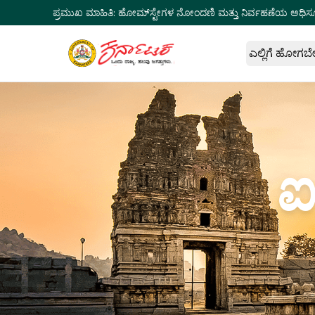
ಪ್ರಮುಖ ಮಾಹಿತಿ:
ಹೋಮ್‌ಸ್ಟೇಗಳ ನೋಂದಣಿ ಮತ್ತು ನಿರ್ವಹಣೆಯ ಅಧಿಸ
ಎಲ್ಲಿಗೆ ಹೋಗಬ
ಐ