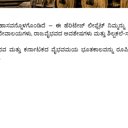
ವನ್ನೊಳಗೊಂಡಿದೆ — ಈ ಹೆರಿಟೇಜ್ ಲೀಫ್ಲೆಟ್ ನಿಮ್ಮನ್ನು ಕ
 ದೇವಾಲಯಗಳು, ರಾಜವೈಭವದ ಅವಶೇಷಗಳು ಮತ್ತು ಶಿಲ್ಪಕಲೆ-ಸಂ
ಶಿಲ್ಪವೈಭವ ಮತ್ತು ಕರ್ನಾಟಕದ ವೈಭವಮಯ ಭೂತಕಾಲವನ್ನು ರೂ
.