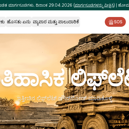
ೂಚಿತ ಮಾರ್ಗಸೂಚಿಗಳು, ದಿನಾಂಕ 29.04.2026
(
ಮಾರ್ಗಸೂಚಿಗಳನ್ನು ವೀಕ್ಷಿಸಿ
)
|
ಹೋಮ್‌
ೇಕು
ಹೊಸತು ಏನು
ವ್ಯಾಪಾರ ಮತ್ತು ಪಾಲುದಾರಿಕೆ
SOS
ತಿಹಾಸಿಕ ಲಿಫ್‌ಲೆ
ಇತ್ತೀಚಿನ ಲಿಫ್‌ಲೆಟ್ ಡೌನ್‌ಲೋಡ್ ಮಾಡಿಕೊಳ್ಳಿ