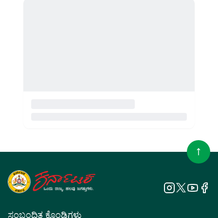
ಸಂಬಂಧಿತ ಕೊಂಡಿಗಳು