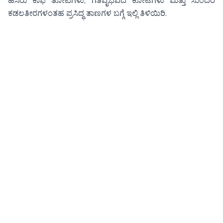
ಹಸಿರು ಕಾಫಿ ತೋಟಗಳು, ಗತವೈಭವದ ಕೋಟೆಗಳು ಮತ್ತು ಸುಂದರ
ಕಡಲತೀರಗಳಂತಹ ಪ್ರಸಿದ್ಧ ತಾಣಗಳ ಬಗ್ಗೆ ಇಲ್ಲಿ ತಿಳಿಯಿರಿ.