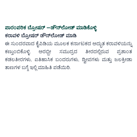
ಪಾರಂಪರಿಕ
ಬ್ರೋಷರ್
—
ಡೌನ್‌ಲೋಡ್ ಮಾಡಿಕೊಳ್ಳಿ
ಕರಾವಳಿ ಬ್ರೋಷರ್ ಡೌನ್‌ಲೋಡ್ ಮಾಡಿ
ಈ ಸುಂದರವಾದ ಕೈಪಿಡಿಯ ಮೂಲಕ ಕರ್ನಾಟಕದ ಅದ್ಭುತ ಕರಾವಳಿಯನ್ನು
ಕಣ್ತುಂಬಿಕೊಳ್ಳಿ. ಅರಬ್ಬೀ ಸಮುದ್ರದ ತೀರದಲ್ಲಿರುವ ಪ್ರಶಾಂತ
ಕಡಲತೀರಗಳು, ಐತಿಹಾಸಿಕ ಬಂದರುಗಳು, ದ್ವೀಪಗಳು ಮತ್ತು ಜಲಕ್ರೀಡಾ
ತಾಣಗಳ ಬಗ್ಗೆ ಇಲ್ಲಿ ಮಾಹಿತಿ ಪಡೆಯಿರಿ.