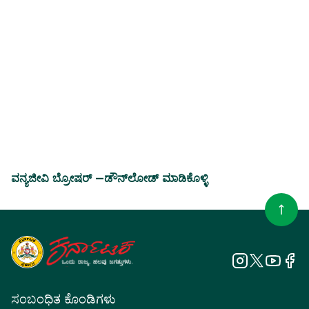
ವನ್ಯಜೀವಿ ಬ್ರೋಷರ್ —
ಡೌನ್‌ಲೋಡ್ ಮಾಡಿಕೊಳ್ಳಿ
ಸಂಬಂಧಿತ ಕೊಂಡಿಗಳು