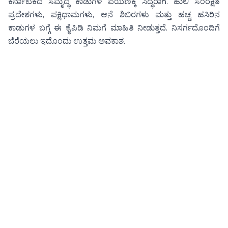
ಕರ್ನಾಟಕದ ಸಮೃದ್ಧ ಕಾಡುಗಳ ಪಯಣಕ್ಕೆ ಸಿದ್ಧರಾಗಿ. ಹುಲಿ ಸಂರಕ್ಷಿತ
ಪ್ರದೇಶಗಳು, ಪಕ್ಷಿಧಾಮಗಳು, ಆನೆ ಶಿಬಿರಗಳು ಮತ್ತು ಹಚ್ಚ ಹಸಿರಿನ
ಕಾಡುಗಳ ಬಗ್ಗೆ ಈ ಕೈಪಿಡಿ ನಿಮಗೆ ಮಾಹಿತಿ ನೀಡುತ್ತದೆ. ನಿಸರ್ಗದೊಂದಿಗೆ
ಬೆರೆಯಲು ಇದೊಂದು ಉತ್ತಮ ಅವಕಾಶ.