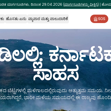
ೂಚಿತ ಮಾರ್ಗಸೂಚಿಗಳು, ದಿನಾಂಕ 29.04.2026
(
ಮಾರ್ಗಸೂಚಿಗಳನ್ನು ವೀಕ್ಷಿಸಿ
)
|
ಹೋಮ್‌
ೇಕು
ಹೊಸತು ಏನು
ವ್ಯಾಪಾರ ಮತ್ತು ಪಾಲುದಾರಿಕೆ
SOS
ಲ್ಲಿ: ಕರ್ನಾ
ಸಾಹಸ
ದ ಬೆಟ್ಟಗಳಲ್ಲಿ ಮಳೆಗಾಲದಲ್ಲಿರುವುದು ಅತ್ಯುತ್ತಮ ಸಮಯ. ನೀವು
್ರಿಯರಾಗಿದ್ದರೆ, ಭಾರೀ ಮಳೆಯ ಸಮಯದಲ್ಲಿ ಈ ರಾಜ್ಯವು ಹೊಂದಿ.