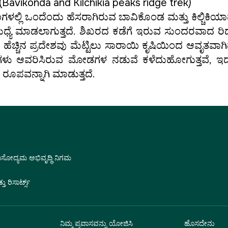
ಕ್ (Bavikonda and Kilchikia peaks ridge trek)
ಿ ಒಂದೆಂದು ಹೆಸರಾಗಿರುವ ಬಾವಿಕೊಂಡ ಮತ್ತು ಕಿಲ್ಚಿಕಿಯ
ೆ ಮಾಡಲಾಗುತ್ತದೆ. ಶಿಖರದ ಕಡೆಗೆ ಇರುವ ಸುಂದರವಾದ ರಿಡ್
ಹೆಚ್ಚಿನ ಪ್ರದೇಶವು ಮೆಟ್ಟಿಲು ಸಾರಾಯಿ ಕೃಷಿಯಿಂದ ಆವೃತವಾಗಿ
್ವತಗಳು ಆವರಿಸಿರುವ ಮೋಡಗಳ ನಡುವೆ ಕಳೆದುಹೋಗುತ್ತವೆ, ಇ
ರೂಪವನ್ನಾಗಿ ಮಾಡುತ್ತದೆ.
ವಾಸೋದ್ಯಮ ಅಭಿವೃದ್ಧಿ ನಿಗಮ
 ರಿಸಾರ್ಟ್ಸ್
ನಿಮ್ಮ ಪ್ರವಾಸವನ್ನು ಯೋಜಿಸಿ
ಹೊಸದೇನು