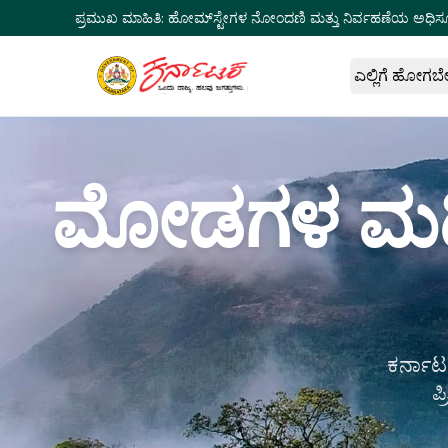
ಪ್ರಮುಖ ಮಾಹಿತಿ:
ಹೋಮ್‌ಸ್ಟೇಗಳ ನೋಂದಣಿ ಮತ್ತು ನಿರ್ವಹಣೆಯ ಅಧಿಸ
ಎಲ್ಲಿಗೆ ಹೋಗಬ
ಮೋಡಗಳ ಮಡಿಲ
ಕರ್ನಾಟಕ
ಪ