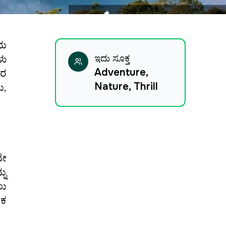
ೆಯ
ಳು
ಇದು ಸೂಕ್ತ
Adventure,
ಾರ
Nature, Thrill
ು,
ನೇ
ನು
ಲು
ಿಕ