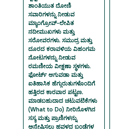
ಶಾಂತಿಯುತ ದೋಣಿ
ಸವಾರಿಗಳನ್ನು ನೀಡುವ
ಮ್ಯಾಂಗ್ರೋವ್-ಲೇಪಿತ
ನದೀಮುಖಗಳು ಮತ್ತು
ಸರೋವರಗಳು. ಸಮುದ್ರ ಮತ್ತು
ದೂರದ ಕರಾವಳಿಯ ವಿಹಂಗಮ
ನೋಟಗಳನ್ನು ನೀಡುವ
ರಮಣೀಯ ವೀಕ್ಷಣಾ ಸ್ಥಳಗಳು.
ಫೋರ್ಟ್ ಆಗುವಡಾ ಮತ್ತು
ಐತಿಹಾಸಿಕ ಹೆಗ್ಗುರುತುಗಳೊಂದಿಗೆ
ಹತ್ತಿರದ ಕಾರವಾರ ಪಟ್ಟಣ.
ಮಾಡಬಹುದಾದ ಚಟುವಟಿಕೆಗಳು
(What to Do) ನೀರಿನೊಳಗಿನ
ಸಸ್ಯ ಮತ್ತು ಪ್ರಾಣಿಗಳನ್ನು
ಅನ್ವೇಷಿಸಲು ಹವಳದ ಬಂಡೆಗಳ