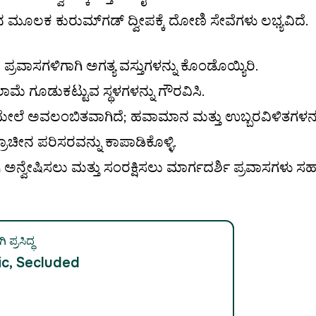
ನ ಮೂಲಕ ಕುರುಮ್‌ಗಡ್ ದ್ವೀಪಕ್ಕೆ ದೋಣಿ ಸೇವೆಗಳು ಲಭ್ಯವಿದೆ.
ದ ಪ್ರವಾಸಗಳಿಗಾಗಿ ಅಗತ್ಯ ವಸ್ತುಗಳನ್ನು ಕೊಂಡೊಯ್ಯಿರಿ.
ಾಮೆ ಗೂಡುಕಟ್ಟುವ ಸ್ಥಳಗಳನ್ನು ಗೌರವಿಸಿ.
 ಮೇಲೆ ಅವಲಂಬಿತವಾಗಿದೆ; ಹವಾಮಾನ ಮತ್ತು ಉಬ್ಬರವಿಳಿತಗಳನ್ನು
ಾಚೀನ ಪರಿಸರವನ್ನು ಕಾಪಾಡಿಕೊಳ್ಳಿ.
ಗಿ ಅನ್ವೇಷಿಸಲು ಮತ್ತು ಸಂರಕ್ಷಿಸಲು ಮಾರ್ಗದರ್ಶಿ ಪ್ರವಾಸಗಳು 
 ಪ್ರಸಿದ್ಧ
ic, Secluded