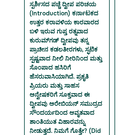
ಸ್ಪರ್ಶಿಸದ ಪಚ್ಚೆ ದ್ವೀಪ ಪರಿಚಯ
(Introduction) ಕರ್ನಾಟಕದ
ಉತ್ತರ ಕರಾವಳಿಯ ಕಾರವಾರದ
ಬಳಿ ಇರುವ ಗುಪ್ತ ರತ್ನವಾದ
ಕುರುಮ್‌ಗಡ್ ದ್ವೀಪವು ತನ್ನ
ಪ್ರಾಚೀನ ಕಡಲತೀರಗಳು, ಸ್ಫಟಿಕ
ಸ್ಪಷ್ಟವಾದ ನೀಲಿ ನೀರಿನಿಂದ ಮತ್ತು
ಸೊಂಪಾದ ಹಸಿರಿಗೆ
ಹೆಸರುವಾಸಿಯಾಗಿದೆ. ಪ್ರಕೃತಿ
ಪ್ರಿಯರು ಮತ್ತು ಸಾಹಸ
ಅನ್ವೇಷಕರಿಗೆ ಸೂಕ್ತವಾದ ಈ
ದ್ವೀಪವು ಅರೇಬಿಯನ್ ಸಮುದ್ರದ
ಸೌಂದರ್ಯದಿಂದ ಆವೃತವಾದ
ಶಾಂತಿಯುತ ವಿಹಾರವನ್ನು
ನೀಡುತ್ತದೆ. ನಿಮಗೆ ಗೊತ್ತೇ? (Did