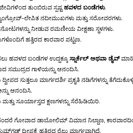
 ಜೀವಿಗಳಿಂದ ತುಂಬಿರುವ ಸ್ಪಷ್ಟ
ಹವಳದ ಬಂಡೆಗಳು
.
ಯಾಂಗ್ರೋವ್-ಲೇಪಿತ ನದೀಮುಖಗಳು ಮತ್ತು ಸರೋವರಗಳು.
ನೋಟಗಳನ್ನು ನೀಡುವ ರಮಣೀಯ ವೀಕ್ಷಣಾ ಸ್ಥಳಗಳು.
ತುಗಳೊಂದಿಗೆ ಹತ್ತಿರದ ಕಾರವಾರ ಪಟ್ಟಣ.
ೇಷಿಸಲು ಹವಳದ ಬಂಡೆಗಳ ಉದ್ದಕ್ಕೂ
ಸ್ನಾರ್ಕೆಲ್ ಅಥವಾ ಡೈವ್
ಮಾಡಿ
ತವಾದ ಸಮುದ್ರದ ಗಾಳಿಯನ್ನು ಆನಂದಿಸಿ.
ದ್ವೀಪದ ಸುತ್ತಲೂ ಮಾರ್ಗದರ್ಶಿ ಪ್ರಕೃತಿ ನಡಿಗೆಗಳನ್ನು ತೆಗೆದುಕೊಳ್ಳ
ನ್ನು ಆನಂದಿಸಿ.
 ಸೂರ್ಯಾಸ್ತದ ಕ್ಷಣಗಳನ್ನು ಸೆರೆಹಿಡಿಯಿರಿ.
ಣವೆಂದರೆ ಗೋವಾದ ಡಾಬೋಲಿಮ್ ವಿಮಾನ ನಿಲ್ದಾಣ, ಕಾರವಾರದಿಂ
್‌ಗಡ್ ದ್ವೀಪಕ್ಕೆ ಹತ್ತಿರದ ರೈಲು ಮಾರ್ಗವಾಗಿದೆ.