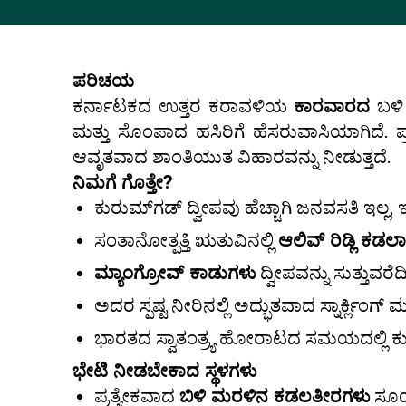
ಪರಿಚಯ
ಕರ್ನಾಟಕದ ಉತ್ತರ ಕರಾವಳಿಯ
ಕಾರವಾರದ
ಬಳಿ 
ಮತ್ತು ಸೊಂಪಾದ ಹಸಿರಿಗೆ ಹೆಸರುವಾಸಿಯಾಗಿದೆ. 
ಆವೃತವಾದ ಶಾಂತಿಯುತ ವಿಹಾರವನ್ನು ನೀಡುತ್ತದೆ.
ನಿಮಗೆ ಗೊತ್ತೇ?
ಕುರುಮ್‌ಗಡ್ ದ್ವೀಪವು ಹೆಚ್ಚಾಗಿ ಜನವಸತಿ ಇಲ್ಲ, 
ಸಂತಾನೋತ್ಪತ್ತಿ ಋತುವಿನಲ್ಲಿ
ಆಲಿವ್ ರಿಡ್ಲಿ ಕಡಲ
ಮ್ಯಾಂಗ್ರೋವ್ ಕಾಡುಗಳು
ದ್ವೀಪವನ್ನು ಸುತ್ತುವರೆ
ಅದರ ಸ್ಪಷ್ಟ ನೀರಿನಲ್ಲಿ ಅದ್ಭುತವಾದ ಸ್ನಾರ್ಕ್ಲಿಂಗ್ ಮ
ಭಾರತದ ಸ್ವಾತಂತ್ರ್ಯ ಹೋರಾಟದ ಸಮಯದಲ್ಲಿ ಕುರು
ಭೇಟಿ ನೀಡಬೇಕಾದ ಸ್ಥಳಗಳು
ಪ್ರತ್ಯೇಕವಾದ
ಬಿಳಿ ಮರಳಿನ ಕಡಲತೀರಗಳು
ಸೂರ್