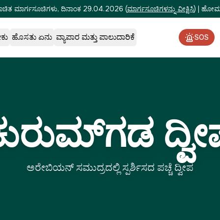
ೂಚಿತ ಮಾರ್ಗಸೂಚಿಗಳು, ದಿನಾಂಕ 29.04.2026
(
ಮಾರ್ಗಸೂಚಿಗಳನ್ನು ವೀಕ್ಷಿಸಿ
)
|
ಹೋಮ್‌
ೇಕು
ಹೊಸತು ಏನು
ವ್ಯಾಪಾರ ಮತ್ತು ಪಾಲುದಾರಿಕೆ
SOS
ಕುರುಮ್‌ಗಡ ದ್ವೀ
ಅರೇಬಿಯನ್ ಸಮುದ್ರದಲ್ಲಿ ಸ್ಪರ್ಶಿಸದ ಪಚ್ಚೆ ದ್ವೀಪ