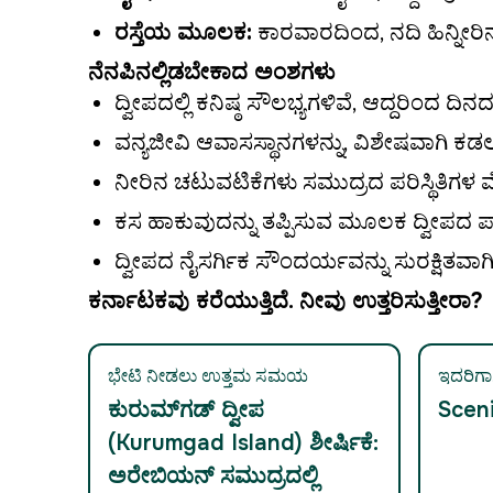
ರಸ್ತೆಯ ಮೂಲಕ:
ಕಾರವಾರದಿಂದ, ನದಿ ಹಿನ್ನೀರಿ
ನೆನಪಿನಲ್ಲಿಡಬೇಕಾದ ಅಂಶಗಳು
ದ್ವೀಪದಲ್ಲಿ ಕನಿಷ್ಠ ಸೌಲಭ್ಯಗಳಿವೆ, ಆದ್ದರಿಂದ ದಿನ
ವನ್ಯಜೀವಿ ಆವಾಸಸ್ಥಾನಗಳನ್ನು, ವಿಶೇಷವಾಗಿ ಕಡಲ
ನೀರಿನ ಚಟುವಟಿಕೆಗಳು ಸಮುದ್ರದ ಪರಿಸ್ಥಿತಿಗಳ
ಕಸ ಹಾಕುವುದನ್ನು ತಪ್ಪಿಸುವ ಮೂಲಕ ದ್ವೀಪದ ಪ್ರ
ದ್ವೀಪದ ನೈಸರ್ಗಿಕ ಸೌಂದರ್ಯವನ್ನು ಸುರಕ್ಷಿತವಾ
ಕರ್ನಾಟಕವು ಕರೆಯುತ್ತಿದೆ. ನೀವು ಉತ್ತರಿಸುತ್ತೀರಾ?
ಭೇಟಿ ನೀಡಲು ಉತ್ತಮ ಸಮಯ
ಇದರಿಗಾಗಿ
ಕುರುಮ್‌ಗಡ್ ದ್ವೀಪ
Scen
(Kurumgad Island) ಶೀರ್ಷಿಕೆ:
ಅರೇಬಿಯನ್ ಸಮುದ್ರದಲ್ಲಿ