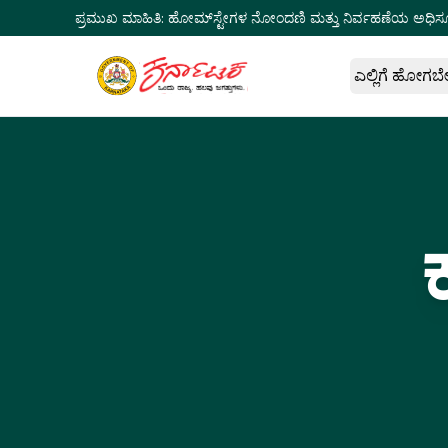
ಪ್ರಮುಖ ಮಾಹಿತಿ:
ಹೋಮ್‌ಸ್ಟೇಗಳ ನೋಂದಣಿ ಮತ್ತು ನಿರ್ವಹಣೆಯ ಅಧಿಸ
ಎಲ್ಲಿಗೆ ಹೋಗಬ