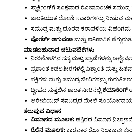
ಸ್ನಾರ್ಕ್ಲಿಂಗ್‌ಗೆ ಸೂಕ್ತವಾದ ರೋಮಾಂಚಕ ಸಮುದ್ರ
ಶಾಂತಿಯುತ ದೋಣಿ ಸವಾರಿಗಳನ್ನು ನೀಡುವ ಮ್
ಸಮುದ್ರ ಮತ್ತು ದೂರದ ಕರಾವಳಿಯ ವಿಹಂಗಮ 
ಫೋರ್ಟ್ ಆಗುವಡಾ
ಮತ್ತು ಐತಿಹಾಸಿಕ ಹೆಗ್ಗುರು
ಮಾಡಬಹುದಾದ ಚಟುವಟಿಕೆಗಳು
ನೀರಿನೊಳಗಿನ ಸಸ್ಯ ಮತ್ತು ಪ್ರಾಣಿಗಳನ್ನು ಅನ್ವ
ಪ್ರಶಾಂತ ಕಡಲತೀರಗಳಲ್ಲಿ ವಿಶ್ರಾಂತಿ ಮತ್ತು ಹಿ
ಪಕ್ಷಿಗಳು ಮತ್ತು ಸಮುದ್ರ ಜೀವಿಗಳನ್ನು ಗುರುತಿಸಲು 
ದ್ವೀಪದ ಸುತ್ತಲಿನ ಶಾಂತ ನೀರಿನಲ್ಲಿ
ಕಯಾಕಿಂಗ್
ಅ
ಅರೇಬಿಯನ್ ಸಮುದ್ರದ ಮೇಲೆ ಸೂರ್ಯೋದಯ ಮತ್ತು
ತಲುಪುವ ವಿಧಾನ
ವಿಮಾನದ ಮೂಲಕ:
ಹತ್ತಿರದ ವಿಮಾನ ನಿಲ್ದಾ
ರೈಲಿನ ಮೂಲಕ:
ಕಾರವಾರ ರೈಲು ನಿಲ್ದಾಣವು ಕುರುಮ