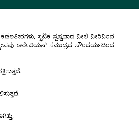
 ಕಡಲತೀರಗಳು, ಸ್ಫಟಿಕ ಸ್ಪಷ್ಟವಾದ ನೀಲಿ ನೀರಿನಿಂದ
 ಈ ದ್ವೀಪವು ಅರೇಬಿಯನ್ ಸಮುದ್ರದ ಸೌಂದರ್ಯದಿಂದ
ಿಸುತ್ತದೆ.
ಸುತ್ತದೆ.
.
ಿತ್ತು.