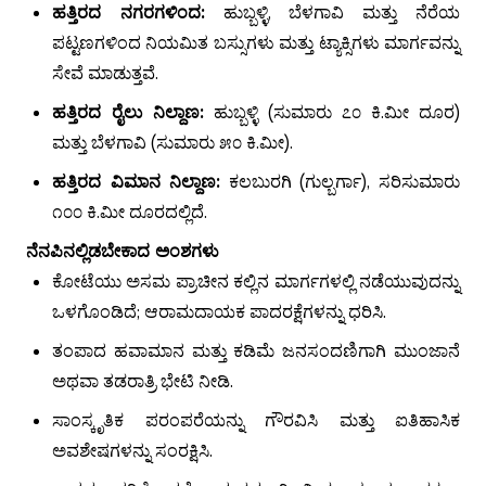
ಹತ್ತಿರದ ನಗರಗಳಿಂದ:
ಹುಬ್ಬಳ್ಳಿ, ಬೆಳಗಾವಿ ಮತ್ತು ನೆರೆಯ
ಪಟ್ಟಣಗಳಿಂದ ನಿಯಮಿತ ಬಸ್ಸುಗಳು ಮತ್ತು ಟ್ಯಾಕ್ಸಿಗಳು ಮಾರ್ಗವನ್ನು
ಸೇವೆ ಮಾಡುತ್ತವೆ.
ಹತ್ತಿರದ ರೈಲು ನಿಲ್ದಾಣ:
ಹುಬ್ಬಳ್ಳಿ (ಸುಮಾರು ೭೦ ಕಿ.ಮೀ ದೂರ)
ಮತ್ತು ಬೆಳಗಾವಿ (ಸುಮಾರು ೫೦ ಕಿ.ಮೀ).
ಹತ್ತಿರದ ವಿಮಾನ ನಿಲ್ದಾಣ:
ಕಲಬುರಗಿ (ಗುಲ್ಬರ್ಗಾ), ಸರಿಸುಮಾರು
೧೦೦ ಕಿ.ಮೀ ದೂರದಲ್ಲಿದೆ.
ನೆನಪಿನಲ್ಲಿಡಬೇಕಾದ ಅಂಶಗಳು
ಕೋಟೆಯು ಅಸಮ ಪ್ರಾಚೀನ ಕಲ್ಲಿನ ಮಾರ್ಗಗಳಲ್ಲಿ ನಡೆಯುವುದನ್ನು
ಒಳಗೊಂಡಿದೆ; ಆರಾಮದಾಯಕ ಪಾದರಕ್ಷೆಗಳನ್ನು ಧರಿಸಿ.
ತಂಪಾದ ಹವಾಮಾನ ಮತ್ತು ಕಡಿಮೆ ಜನಸಂದಣಿಗಾಗಿ ಮುಂಜಾನೆ
ಅಥವಾ ತಡರಾತ್ರಿ ಭೇಟಿ ನೀಡಿ.
ಸಾಂಸ್ಕೃತಿಕ ಪರಂಪರೆಯನ್ನು ಗೌರವಿಸಿ ಮತ್ತು ಐತಿಹಾಸಿಕ
ಅವಶೇಷಗಳನ್ನು ಸಂರಕ್ಷಿಸಿ.