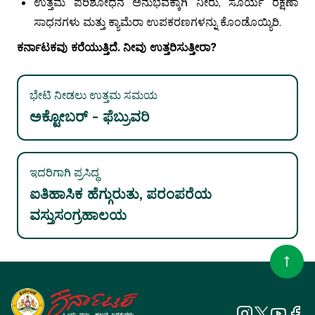
ಉತ್ತಮ ಪರಿಶೋಧನೆ ಅನುಭವಕ್ಕಾಗಿ ನೀರು, ಸೂರ್ಯ ರಕ್ಷಣಾ
ಸಾಧನಗಳು ಮತ್ತು ಕ್ಯಾಮೆರಾ ಉಪಕರಣಗಳನ್ನು ಕೊಂಡೊಯ್ಯಿರಿ.
ಕರ್ನಾಟಕವು ಕರೆಯುತ್ತಿದೆ. ನೀವು ಉತ್ತರಿಸುತ್ತೀರಾ?
ಭೇಟಿ ನೀಡಲು ಉತ್ತಮ ಸಮಯ
ಅಕ್ಟೋಬರ್‌ - ಫೆಬ್ರುವರಿ
ಇದರಿಗಾಗಿ ಪ್ರಸಿದ್ಧ
ಐತಿಹಾಸಿಕ ಹೆಗ್ಗುರುತು, ಪರಂಪರೆಯ
ವಸ್ತುಸಂಗ್ರಹಾಲಯ