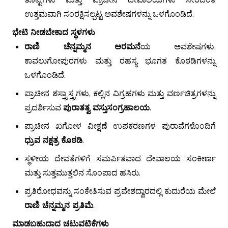
ಉತ್ತಮವಾಗಿ ಸಂರಕ್ಷಿಸಲ್ಪಟ್ಟ ಅವಶೇಷಗಳನ್ನು ಒಳಗೊಂಡಿದೆ.
ಭೇಟಿ ನೀಡಬೇಕಾದ ಸ್ಥಳಗಳು
ರಾಣಿ ಚೆನ್ನಮ್ಮನ ಅರಮನೆ
ಯ ಅವಶೇಷಗಳು,
ಕಾವಲುಗೋಪುರಗಳು ಮತ್ತು ರಹಸ್ಯ ಭೂಗತ ಕೊಠಡಿಗಳನ್ನು
ಒಳಗೊಂಡಿದೆ.
ಪ್ರಾಚೀನ ಶಸ್ತ್ರಾಸ್ತ್ರಗಳು, ಕಲ್ಲಿನ ವಿಗ್ರಹಗಳು ಮತ್ತು ವರ್ಣಚಿತ್ರಗಳನ್ನು
ಪ್ರದರ್ಶಿಸುವ
ಪುರಾತತ್ವ ವಸ್ತುಸಂಗ್ರಹಾಲಯ
.
ಪ್ರಾಚೀನ ಖಗೋಳ ವೀಕ್ಷಣೆ ಉಪಕರಣಗಳ ಪುರಾವೆಗಳೊಂದಿಗೆ
ಧ್ರುವ ನಕ್ಷತ್ರ ಕೊಠಡಿ
.
ಸ್ಥಳೀಯ ದೇವತೆಗಳಿಗೆ ಸಮರ್ಪಿತವಾದ ದೇವಾಲಯ ಸಂಕೀರ್ಣ
ಮತ್ತು ಸುತ್ತಮುತ್ತಲಿನ ಸೊಂಪಾದ ಹಸಿರು.
ಪ್ರತಿರೋಧವನ್ನು ಸಂಕೇತಿಸುವ ಪ್ರವೇಶದ್ವಾರದಲ್ಲಿ ಕುದುರೆಯ ಮೇಲೆ
ರಾಣಿ ಚೆನ್ನಮ್ಮನ ಪ್ರತಿಮೆ
.
ಮಾಡಬಹುದಾದ ಚಟುವಟಿಕೆಗಳು