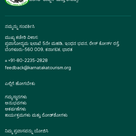
ನಮ್ಮನ್ನು ಸಂಪರ್ಕಿಸಿ
ಮುಖ್ಯ ಕಚೇರಿ ವಿಳಾಸ:
ಪ್ರವಾಸೋದ್ಯಮ ಇಲಾಖೆ 5ನೇ ಮಹಡಿ, ಇಂಧನ ಭವನ, ರೇಸ್ ಕೋರ್ಸ್ ರಸ್ತೆ,
ಬೆಂಗಳೂರು-560 009, ಕರ್ನಾಟಕ, ಭಾರತ
☎ +91-80-2235-2828
feedback@karnatakatourism.org
ಎಲ್ಲಿಗೆ ಹೋಗಬೇಕು
ಗಮ್ಯಸ್ಥಾನಗಳು
ಅನುಭವಗಳು
ಆಕರ್ಷಣೆಗಳು
ಕಾರ್ಯಕ್ರಮಗಳು ಮತ್ತು ರೋಡ್‌ಶೋಗಳು
ನಿಮ್ಮ ಪ್ರವಾಸವನ್ನು ಯೋಜಿಸಿ