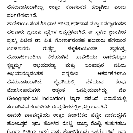
ಹೆಸರುವಾಸಿಯಾಗಿದ್ದು, ಉತ್ತರ ಕರ್ನಾಟಕದ ಹೆಬ್ಬಾಗಿಲು ಎಂದು
ಪರಿಗಣಿಸಲಾಗಿದೆ.
ಹಾವೇರಿಯು ಸಂತ ಶಿಶುನಾಳ ಶರೀಫ, ಕನಕದಾಸ ಮತ್ತು ಸರ್ವಜ್ಞರಂತಹ
ಹಲವಾರು ಪ್ರಮುಖ ವ್ಯಕ್ತಿಗಳ ಜನ್ಮಸ್ಥಳವಾಗಿದೆ. ಈ ಸ್ಥಳವು ಜ್ಞಾನಪೀಠ
ಪ್ರಶಸ್ತಿ ವಿಜೇತ ಡಾ. ವಿ.ಕೆ. ಗೋಕಾಕ್‌ನಂತಹ ಹಲವಾರು ಹೆಸರಾಂತ
ಬರಹಗಾರರು, ಗುಡ್ಲೆಪ್ಪ ಹಳ್ಳಿಕೇರಿಯಂತಹ ಸ್ವಾತಂತ್ರ್ಯ
ಹೋರಾಟಗಾರರಿಗೂ ನೆಲೆಯಾಗಿದೆ. ಹಾವೇರಿಯು ರಾಣೆಬೆನ್ನೂರು
ಕೃಷ್ಣಮೃಗ ಅಭಯಾರಣ್ಯ ಮತ್ತು ಬಂಕಾಪುರ ನವಿಲು
ಅಭಯಾರಣ್ಯದಂತಹ ವನ್ಯಜೀವಿ ಆಕರ್ಷಣೆಗಳಿಗೂ
ಹೆಸರುವಾಸಿಯಾಗಿದೆ. ಬೈದಗಿಯಲ್ಲಿ ಬೆಳೆಯುವ ಕೆಂಪು
ಮೆಣಸಿನಕಾಯಿಗಳು ಅತ್ಯಂತ ಜನಪ್ರಿಯವಾಗಿದ್ದು, ಜಿಐ
(Geographical Indication) ಟ್ಯಾಗ್ ಪಡೆದಿವೆ. ಐರಾಣಿಯಲ್ಲಿ
ತಯಾರಿಸುವ ಕಂಬಳಿಗಳು ಈ ಪ್ರದೇಶದಲ್ಲಿ ಜನಪ್ರಿಯವಾಗಿವೆ.
ಹಾವೇರಿ ಪಾಕಪದ್ಧತಿಯು ಉತ್ತರ ಕರ್ನಾಟಕದ ಹೆಚ್ಚಿನ ಪಾಕಪದ್ಧತಿಗೆ
ಹೋಲುತ್ತದೆ, ಇದು ಜೋಳದ ರೊಟ್ಟಿ, ಬಾಜ್ರಾ ರೊಟ್ಟಿ, ಕುಚುಗಡಬು
(ಒಂದು ರೀತಿಯ ಲಡ್ಡು) ಮತ್ತು ಹೋಳಿಗೆಯನ್ನು ಒಳಗೊಂಡಿದೆ, ಇವು