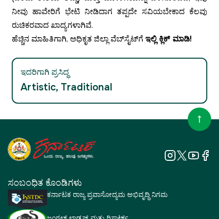
ನೀವು ಹಾವೇರಿಗೆ ಭೇಟಿ ನೀಡಿದಾಗ ತಪ್ಪದೇ ಸವಿಯಬೇಕಾದ ಕೆಲವು
ರುಚಿಕರವಾದ ಖಾದ್ಯಗಳಾಗಿವೆ.
ಹೆಚ್ಚಿನ ಮಾಹಿತಿಗಾಗಿ, ಅಧಿಕೃತ ಜಿಲ್ಲಾ ವೆಬ್‌ಸೈಟ್‌ಗೆ
ಇಲ್ಲಿ ಕ್ಲಿಕ್ ಮಾಡಿ!
ಇದರಿಗಾಗಿ ಪ್ರಸಿದ್ಧ
Artistic, Traditional
ಸಂಬಂಧಿತ ಕೊಂಡಿಗಳು
ಕರ್ನಾಟಕ ರಾಜ್ಯ ಪ್ರವಾಸೋದ್ಯಮ ಅಭಿವೃದ್ಧಿ ನಿಗಮ
ಜಂಗಲ್ ಲಾಡ್ಜಸ್ ಮತ್ತು ರಿಸಾರ್ಟ್ಸ್