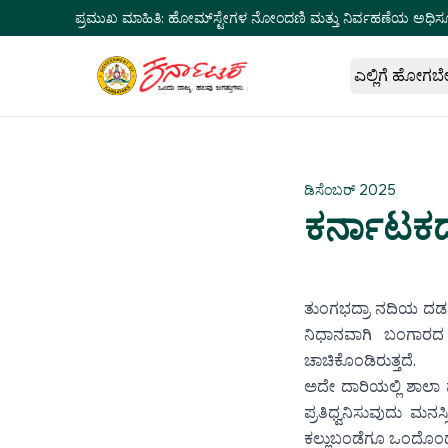
ಪ್ರಮುಖ ಮಾಹಿತಿ:
ಹೋಮ್‌ಸ್ಟೇಗಳ ನೋಂದಣಿ ಮತ್ತು ನಿರ್ವಹಣೆಯ ಅಧಿಸ
ಎಲ್ಲಿಗೆ ಹೋಗಬ
ಡಿಸೆಂಬರ್ 2025
ಕರ್ನಾಟಕದ 
ತುಂಗಭದ್ರಾ ನದಿಯ ದಡದಲ
ನಿಧಾನವಾಗಿ ಬಂಗಾರದ ಬ
ಚಾಚಿಕೊಂಡಿರುತ್ತದೆ.
ಅದೇ ದಾರಿಯಲ್ಲಿ ಶಾಲಾ ಮ
ಪ್ರತಿಧ್ವನಿಸುವುದು ಮನಸ್
ಕಲ್ಲುಬಂಡೆಗೂ ಒಂದೊಂದು