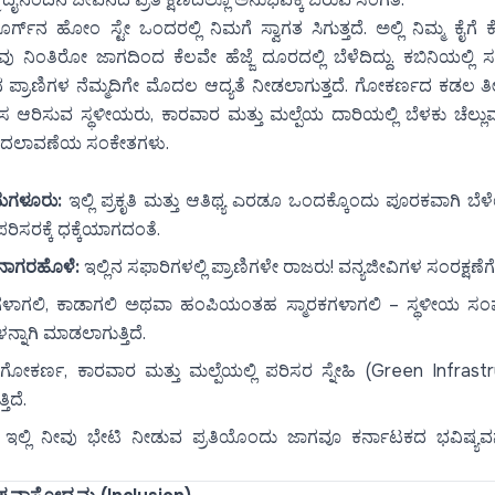
ೂರ್ಗ್‌ನ ಹೋಂ ಸ್ಟೇ ಒಂದರಲ್ಲಿ ನಿಮಗೆ ಸ್ವಾಗತ ಸಿಗುತ್ತದೆ. ಅಲ್ಲಿ ನಿಮ್ಮ ಕೈಗೆ
 ನೀವು ನಿಂತಿರೋ ಜಾಗದಿಂದ ಕೆಲವೇ ಹೆಜ್ಜೆ ದೂರದಲ್ಲಿ ಬೆಳೆದಿದ್ದು. ಕಬಿನಿಯಲ್ಲ
 ಪ್ರಾಣಿಗಳ ನೆಮ್ಮದಿಗೇ ಮೊದಲ ಆದ್ಯತೆ ನೀಡಲಾಗುತ್ತದೆ. ಗೋಕರ್ಣದ ಕಡಲ ತೀರದಲ
ಸ ಆರಿಸುವ ಸ್ಥಳೀಯರು, ಕಾರವಾರ ಮತ್ತು ಮಲ್ಪೆಯ ದಾರಿಯಲ್ಲಿ ಬೆಳಕು ಚೆಲ
 ಬದಲಾವಣೆಯ ಸಂಕೇತಗಳು.
ಕಮಗಳೂರು:
ಇಲ್ಲಿ ಪ್ರಕೃತಿ ಮತ್ತು ಆತಿಥ್ಯ ಎರಡೂ ಒಂದಕ್ಕೊಂದು ಪೂರಕವಾಗಿ ಬೆಳೆ
ೆ ಪರಿಸರಕ್ಕೆ ಧಕ್ಕೆಯಾಗದಂತೆ.
 ನಾಗರಹೊಳೆ:
ಇಲ್ಲಿನ ಸಫಾರಿಗಳಲ್ಲಿ ಪ್ರಾಣಿಗಳೇ ರಾಜರು! ವನ್ಯಜೀವಿಗಳ ಸಂರಕ್ಷಣೆ
ಾಗಲಿ, ಕಾಡಾಗಲಿ ಅಥವಾ ಹಂಪಿಯಂತಹ ಸ್ಮಾರಕಗಳಾಗಲಿ – ಸ್ಥಳೀಯ ಸಂಘ
ಳನ್ನಾಗಿ ಮಾಡಲಾಗುತ್ತಿದೆ.
ೋಕರ್ಣ, ಕಾರವಾರ ಮತ್ತು ಮಲ್ಪೆಯಲ್ಲಿ ಪರಿಸರ ಸ್ನೇಹಿ (Green Infrastr
ಿದೆ.
ೆ, ಇಲ್ಲಿ ನೀವು ಭೇಟಿ ನೀಡುವ ಪ್ರತಿಯೊಂದು ಜಾಗವೂ ಕರ್ನಾಟಕದ ಭವಿಷ್ಯವನ್ನ