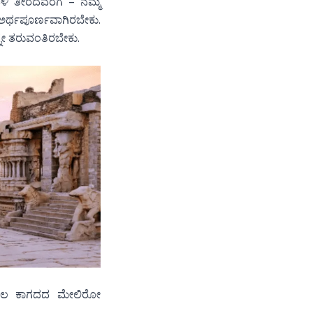
ಿ ತೀರದವರೆಗೆ – ನಮ್ಮ
 ಅರ್ಥಪೂರ್ಣವಾಗಿರಬೇಕು.
ನೇ ತರುವಂತಿರಬೇಕು.
 ಕೇವಲ ಕಾಗದದ ಮೇಲಿರೋ