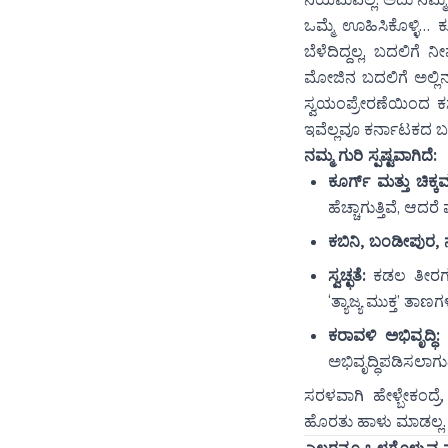
ಒಮ್ಮೆ ಊಹಿಸಿಕೊಳ್ಳಿ… ಕ
ಬೆಳೆದಿದ್ದಲ್ಲ, ಬದಲಿಗೆ
ಮೋಜಿನ ಬದಲಿಗೆ ಅಲ್ಲಿನ
ಸ್ವಯಂಪ್ರೇರಣೆಯಿಂದ ಕ
ಇವೆಲ್ಲವೂ ಕರ್ನಾಟಕದ
ನಮ್ಮ ಗುರಿ ಸ್ಪಷ್ಟವಾಗಿದೆ:
ಕೂರ್ಗ್ ಮತ್ತು ಚಿಕ್
ಹೆಚ್ಚಾಗುತ್ತಿವೆ, ಆದರ
ಕಬಿನಿ, ಬಂಡೀಪುರ,
ಸ್ವಚ್ಛತೆ:
ಕಡಲ ತೀರಗಳ
‘ತ್ಯಾಜ್ಯ ಮುಕ್ತ’ ತಾಣಗ
ಕರಾವಳಿ ಅಭಿವೃದ್ಧಿ:
ಗ
ಅಭಿವೃದ್ಧಿಪಡಿಸಲಾಗುತ್ತ
ಸರಳವಾಗಿ ಹೇಳ್ಬೇಕಂದ್ರ
ಹೊರತು ಹಾಳು ಮಾಡಲ್ಲ.