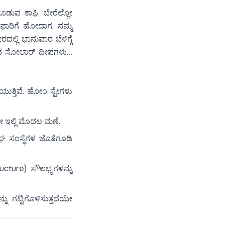
 ಕೊಡುವ ಕಾಫಿ, ಬೇರೆಲ್ಲೋ
ಿ ಸಫಾರಿಗೆ ಹೋದಾಗ, ನಮ್ಮ
್ಲಿ ಭಾನುವಾರ ಬೆಳಿಗ್ಗೆ
್ಲುವ ಸೋಲಾರ್ ದೀಪಗಳು…
ಯುತ್ತಿವೆ. ಹೋಂ ಸ್ಟೇಗಳು
ಗೇ ಇಲ್ಲಿ ಮೊದಲ ಮಣೆ.
 ಸಂಸ್ಥೆಗಳ ಜೊತೆಗೂಡಿ
ucture) ಸೌಲಭ್ಯಗಳನ್ನು
ು ಗಟ್ಟಿಗೊಳಿಸುತ್ತದೆಯೇ