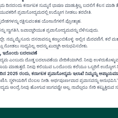
ದಿನದಂದು ಕರ್ನಾಟಕ ಸುಮ್ಮನೆ ಭಾಷಣ ಮಾಡುತ್ತಿಲ್ಲ, ಬದಲಿಗೆ ಕೆಲಸ ಮಾಡಿ ತೋರ
ಯುವಕರಿಗೆ ಪ್ರವಾಸೋದ್ಯಮದಲ್ಲಿ ಉದ್ಯೋಗ ನೀಡಲು ತರಬೇತಿ.
್ರದೇಶಗಳನ್ನು ರಕ್ಷಿಸುವಂತಹ ಯೋಜನೆಗಳಿಗೆ ಪ್ರೋತ್ಸಾಹ.
ು ಸ್ವಾಗತಿಸಿ, ಜವಾಬ್ದಾರಿಯುತ ಪ್ರವಾಸೋದ್ಯಮವನ್ನು ಬೆಳೆಸುವುದು.
 ನಮ್ಮ ಮೈಸೂರು ದಸರಾವನ್ನೂ ಕಣ್ತುಂಬಿಕೊಳ್ಳಿ. ಅಲ್ಲಿನ ಮೆರವಣಿಗೆ, ಕಲೆ ಮತ
ೂ ನೋಡಲು ಸಾಧ್ಯವಿಲ್ಲ, ಅದನ್ನು ಖುದ್ದಾಗಿ ಅನುಭವಿಸಬೇಕು.
್ಲ, ಇದೊಂದು ಬದಲಾವಣೆ
ಸೋದ್ಯಮ ಎಂಬುದು ದೊಡ್ಡ ಬದಲಾವಣೆಯ ವೇದಿಕೆಯಾಗಿದೆ. ನೀವು ಉಳಿದುಕೊಳ್ಳ
ಸಹಾಯ ಮಾಡುತ್ತದೆ. ನೀವು ಕಲಿಯುವ ಒಂದೊಂದು ಕಲೆಯೂ ಒಬ್ಬರಿಗೆ ಉದ್ಯೋಗ ನೀ
 ದಿನ 2025 ರಂದು, ಕರ್ನಾಟಕ ಪ್ರವಾಸೋದ್ಯಮ ಇಲಾಖೆ ನಿಮ್ಮನ್ನು ಆಪ್ಯಾಯಮಾನವ
ಯಾಣಿಸಿ. ಸ್ಥಳೀಯರಿಗೆ ಬೆಂಬಲ ನೀಡಿ. ಅರ್ಥಪೂರ್ಣವಾದ ಪ್ರವಾಸವನ್ನು ಅನುಭವಿಸಿ.
ೋದ್ಯಮ ಅಂದ್ರೆ ನೀವು ಹೋಗುವ ಜಾಗವಷ್ಟೇ ಅಲ್ಲ, ನಾವೆಲ್ಲರೂ ಸೇರಿ ಕಟ್ಟುತ್ತಿರುವ 