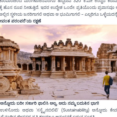
ಕಾರವಾರದಿಂದ ಮಂಗಳೂರಿನವರೆಗೂ ಹಬ್ಬಿರುವ 320 ಕಿ.ಮೀ ಉದ್ದದ ಕರಾವಳ
ಕ್ಕೆ ಹೊಸ ರೂಪ ನೀಡುತ್ತಿದೆ. ಇದರ ಉದ್ದೇಶ ಒಂದೇ: ಪ್ರತಿಯೊಂದು ಪ್ರವಾಸವೂ
, ಅಲ್ಲಿನ ಸ್ಥಳೀಯ ಜನರಿಗಾಗಲಿ ಅಥವಾ ಆ ಭೂಮಿಗಾಗಲಿ – ಎಲ್ಲರಿಗೂ ಒಳ್ಳೆಯದನ್
‘ಜೀವಂತ ಪರಂಪರೆ’ಯ ರಕ್ಷಣೆ
ತೆ’ ಅನ್ನೋದು ಬರೀ ಸರ್ಕಾರಿ ಫಾಲಿಸಿ ಅಲ್ಲ, ಅದು ನಮ್ಮ ಬದುಕಿನ ಭಾಗ!
ರ ಉಳಿಸೋದು ಅಥವಾ ‘ಸಸ್ಟೈನಬಿಲಿಟಿ’ (Sustainability) ಅನ್ನೋದು
ದೈನಂದಿನ ಜೀವನದ ಪ್ರತಿ ಕ್ಷಣದಲ್ಲೂ ಅನುಭವಕ್ಕೆ ಬರುವ ಸಂಗತಿ.