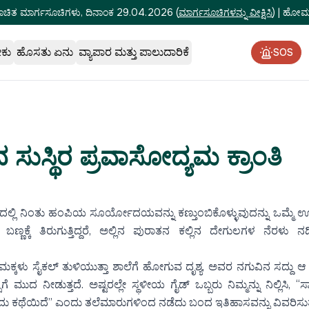
ೂಚಿತ ಮಾರ್ಗಸೂಚಿಗಳು, ದಿನಾಂಕ 29.04.2026
(
ಮಾರ್ಗಸೂಚಿಗಳನ್ನು ವೀಕ್ಷಿಸಿ
)
|
ಹೋಮ್‌
ೇಕು
ಹೊಸತು ಏನು
ವ್ಯಾಪಾರ ಮತ್ತು ಪಾಲುದಾರಿಕೆ
SOS
ಸುಸ್ಥಿರ ಪ್ರವಾಸೋದ್ಯಮ ಕ್ರಾಂತಿ
್ಲಿ ನಿಂತು ಹಂಪಿಯ ಸೂರ್ಯೋದಯವನ್ನು ಕಣ್ತುಂಬಿಕೊಳ್ಳುವುದನ್ನು ಒಮ್ಮೆ ಊ
ಣ್ಣಕ್ಕೆ ತಿರುಗುತ್ತಿದ್ದರೆ, ಅಲ್ಲಿನ ಪುರಾತನ ಕಲ್ಲಿನ ದೇಗುಲಗಳ ನೆರಳು
ಕ್ಕಳು ಸೈಕಲ್ ತುಳಿಯುತ್ತಾ ಶಾಲೆಗೆ ಹೋಗುವ ದೃಶ್ಯ, ಅವರ ನಗುವಿನ ಸದ್ದು ಆ 
ಸಿಗೆ ಮುದ ನೀಡುತ್ತದೆ. ಅಷ್ಟರಲ್ಲೇ ಸ್ಥಳೀಯ ಗೈಡ್ ಒಬ್ಬರು ನಿಮ್ಮನ್ನು ನಿಲ್ಲಿಸಿ,
 ಕಥೆಯಿದೆ” ಎಂದು ತಲೆಮಾರುಗಳಿಂದ ನಡೆದು ಬಂದ ಇತಿಹಾಸವನ್ನು ವಿವರಿಸುತ್ತ