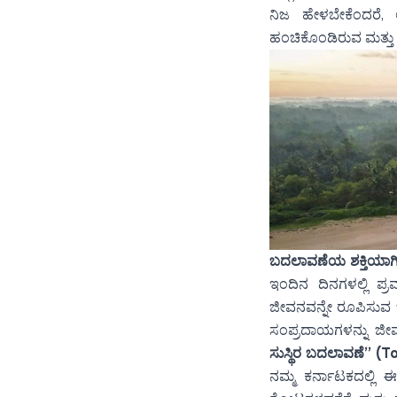
ನಿಜ ಹೇಳಬೇಕೆಂದರೆ, ಆ
ಹಂಚಿಕೊಂಡಿರುವ ಮತ್ತು
ಬದಲಾವಣೆಯ ಶಕ್ತಿಯಾಗ
ಇಂದಿನ ದಿನಗಳಲ್ಲಿ 
ಜೀವನವನ್ನೇ ರೂಪಿಸುವ ಒಂ
ಸಂಪ್ರದಾಯಗಳನ್ನು ಜೀವ
ಸುಸ್ಥಿರ ಬದಲಾವಣೆ” 
ನಮ್ಮ ಕರ್ನಾಟಕದಲ್ಲಿ 