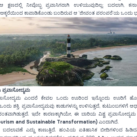
 ಕ್ಷಣದಲ್ಲಿ ನೀವೊಬ್ಬ ಪ್ರವಾಸಿಗರಾಗಿ ಉಳಿಯುವುದಿಲ್ಲ; ಬದಲಾಗಿ, ಕರ್ನ
 ಅಕ್ಕರೆಯಿಂದ ಕಾಪಾಡಿಕೊಂಡು ಬಂದಿರುವ ಆ ‘ಜೀವಂತ ಪರಂಪರೆ’ಯ ಒಂದು ಭಾಗವ
ಿ ಪ್ರವಾಸೋದ್ಯಮ
ಪ್ರವಾಸೋದ್ಯಮ ಎಂದರೆ ಕೇವಲ ಒಂದು ಊರಿಂದ ಇನ್ನೊಂದು ಊರಿಗೆ ಹೋಗ
ದು ಶಕ್ತಿ. ಪ್ರವಾಸೋದ್ಯಮವು ಕಾಡುಗಳನ್ನು ಉಳಿಸುತ್ತದೆ, ಕುಟುಂಬಗಳಿಗೆ ಆಧಾ
ಂತವಾಗಿಡುತ್ತದೆ. ಇದೇ ಕಾರಣಕ್ಕಾಗಿಯೇ, ಈ ಬಾರಿಯ ವಿಶ್ವ ಪ್ರವಾಸೋದ್ಯ
(Tourism and Sustainable Transformation)
ಎಂದಾಗಿದೆ.
ಈ ಬದಲಾವಣೆ ಎದ್ದು ಕಾಣುತ್ತಿದೆ. ಹಂಪಿಯ ಐತಿಹಾಸಿಕ ಬೀದಿಗಳಿಂದ ಹಿಡಿದು