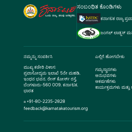
ಸಂಬಂಧಿತ ಕೊಂಡಿಗಳು
ಕರ್ನಾಟಕ ರಾಜ್ಯ ಪ್ರ
ಜಂಗಲ್ ಲಾಡ್ಜಸ್ ಮತ್ತು
ನಮ್ಮನ್ನು ಸಂಪರ್ಕಿಸಿ
ಎಲ್ಲಿಗೆ ಹೋಗಬೇಕು
ಮುಖ್ಯ ಕಚೇರಿ ವಿಳಾಸ:
ಗಮ್ಯಸ್ಥಾನಗಳು
ಪ್ರವಾಸೋದ್ಯಮ ಇಲಾಖೆ 5ನೇ ಮಹಡಿ,
ಅನುಭವಗಳು
ಇಂಧನ ಭವನ, ರೇಸ್ ಕೋರ್ಸ್ ರಸ್ತೆ,
ಆಕರ್ಷಣೆಗಳು
ಬೆಂಗಳೂರು-560 009, ಕರ್ನಾಟಕ,
ಕಾರ್ಯಕ್ರಮಗಳು ಮತ್ತ
ಭಾರತ
☎ +91-80-2235-2828
feedback@karnatakatourism.org