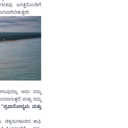
ಾಟಕವು ಜಗತ್ತಿನೊಂದಿಗೆ
ಾಗಿಬಿಡುತ್ತೀರಿ.
ುವುದಲ್ಲ. ಅದು ನಮ್ಮ
ರವಾಗುತ್ತದೆ ಮತ್ತು ನಮ್ಮ
ಮ
“ಪ್ರವಾಸೋದ್ಯಮ ಮತ್ತು
, ಚಿಕ್ಕಮಗಳೂರಿನ ಕಾಫಿ