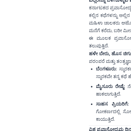
ಎಲ್ಲರನ್ನೂ ಒಳಗೊಳ್ಳುವ
ಕರ್ನಾಟಕದ ಪ್ರವಾಸೋದ್
ಕಲ್ಲಿನ ಕಥೆಗಳನ್ನು ಅಲ್
ಮಹಿಳಾ ಚಾಲಕರು ಆಟೋ ಓ
ಮನೆಗೆ ಕರೆದು, ಬರೀ ಮೀನ
ಈ ಮೂಲಕ ಪ್ರವಾಸೋದ್ಯ
ತಲುಪುತ್ತಿದೆ.
ಹಳೇ ಬೇರು, ಹೊಸ ಚಿಗು
ಪರಂಪರೆ ಮತ್ತು ತಂತ್ರಜ್
ಬೆಂಗಳೂರು:
ಸ್ಮಾರಕ
ಸ್ಮಾರಕವೇ ತನ್ನ ಕಥೆ
ಮೈಸೂರು ರೇಷ್ಮೆ:
ನೇ
ಹಾಕಲಾಗುತ್ತಿದೆ.
ಸಾಹಸ ಪ್ರಿಯರಿಗೆ:
ಗೋಕರ್ಣದಲ್ಲಿ ಸೋ
ಕಾಯುತ್ತಿದೆ.
ವಿಶ್ವ ಪ್ರವಾಸೋದ್ಯಮ ದ