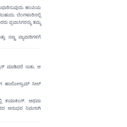
ಸುಧಾರಿಸುವುದು. ಹಂಪಿಯ
ಡಬಹುದು. ಬೆಂಗಳೂರಿನಲ್ಲಿ
 ಪ್ರವಾಸಿಗರನ್ನು ತಮ್ಮ
ಸಣ್ಣ ವ್ಯಾಪಾರಿಗಳಿಗೆ
ಯಾನ್ ಮಾಡಿದರೆ ಸಾಕು, ಆ
 ಈಗ ಹಾಲೋಗ್ರಾಮ್ ಸೀಲ್
್ಲಿ ಕಯಾಕಿಂಗ್, ಅಥವಾ
ಸತನದ ಅನುಭವ ನಿಮಗಾಗಿ