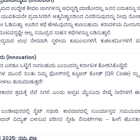
 ಪ್ರವಾಸೋದ್ಯಮ (Inclusion)
ಯಮದ ಉದ್ದೇಶ ಕೇವಲ ಜಾಗಗಳನ್ನು ಅಭಿವೃದ್ಧಿ ಮಾಡೋದಲ್ಲ, ಜನರ ಬದುಕನ್ನೂ 
ಲಿನ ಯುವತಿಯರೇ ಪ್ರವಾಸಿಗರಿಗೆ ಆತ್ಮವಿಶ್ವಾಸದಿಂದ ವಿವರಿಸುವುದನ್ನು ನೀವು ನೋ
ಡಿಸುತ್ತಾ, ಊರಿನ ಕಥೆ ಹೇಳುವುದನ್ನು ಕಾಣಬಹುದು. ಕರಾವಳಿಯ ಮೀನುಗಾರರು
ೂಟವನ್ನಷ್ಟೇ ಅಲ್ಲ, ಸಮುದ್ರದ ಸಾಹಸ ಕಥೆಗಳನ್ನೂ ಬಡಿಸುತ್ತಾರೆ.
ಮದ ಲಾಭ ನೇರವಾಗಿ ಸ್ಥಳೀಯ ಕುಟುಂಬಗಳಿಗೆ, ಕುಶಲಕರ್ಮಿಗಳಿಗೆ ಮತ್ತು 
ರು (Innovation)
ಞಾನ ಎರಡೂ ಒಟ್ಟಿಗೆ ಸಾಗಬಹುದು ಎಂಬುದನ್ನು ಕರ್ನಾಟಕ ತೋರಿಸಿಕೊಟ್ಟಿದೆ:
ಗಳ ಮುಂದೆ ನಿಂತು ನಿಮ್ಮ ಫೋನ್‌ನಲ್ಲಿ ಕ್ಯೂಆರ್ ಕೋಡ್ (QR Code) ಸ್ಕ್
 ಹೇಳಲು ಶುರುಮಾಡುತ್ತದೆ!
ಕಾರರ ಶ್ರಮಕ್ಕೆ ಬೆಲೆ ಸಿಗಲಿ ಎಂದು ಅಪ್ಪಟ ಮೈಸೂರು ರೇಷ್ಮೆ ಸೀರೆಗಳಿಗೆ
ಬಂಡೀಪುರದಲ್ಲಿ ನೈಟ್ ಸಫಾರಿ, ಕಾರವಾರದಲ್ಲಿ ಸೂರ್ಯಾಸ್ತದ ಸಮಯದಲ
ಲಾರ್ ವಿದ್ಯುತ್ ಬಳಸುವ ಪರಿಸರ ಸ್ನೇಹಿ ರೆಸಾರ್ಟ್‌ಗಳು – ಹೀಗೆ ಹೊ
ಿನ 2025: ನಮ್ಮ ಪಣ