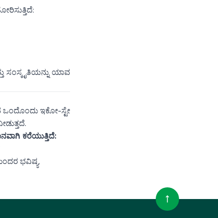
ಿಸುತ್ತಿದೆ:
್ತು ಸಂಸ್ಕೃತಿಯನ್ನು ಯಾವ
ುವ ಒಂದೊಂದು ಇಕೋ-ಸ್ಟೇ
ಡುತ್ತದೆ.
ಾಗಿ ಕರೆಯುತ್ತಿದೆ:
”
ಸುಂದರ ಭವಿಷ್ಯ.