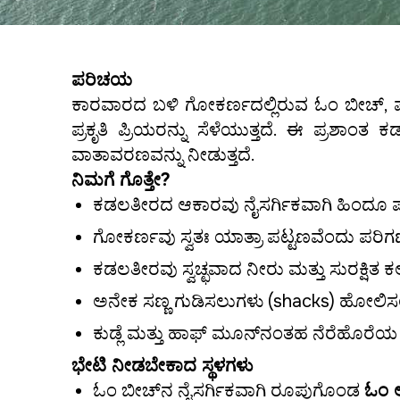
ಪರಿಚಯ
ಕಾರವಾರದ ಬಳಿ ಗೋಕರ್ಣದಲ್ಲಿರುವ ಓಂ ಬೀಚ್, ಪ
ಪ್ರಕೃತಿ ಪ್ರಿಯರನ್ನು ಸೆಳೆಯುತ್ತದೆ. ಈ ಪ್ರ
ವಾತಾವರಣವನ್ನು ನೀಡುತ್ತದೆ.
ನಿಮಗೆ ಗೊತ್ತೇ?
ಕಡಲತೀರದ ಆಕಾರವು ನೈಸರ್ಗಿಕವಾಗಿ ಹಿಂದೂ ಪವಿತ್ರ
ಗೋಕರ್ಣವು ಸ್ವತಃ ಯಾತ್ರಾ ಪಟ್ಟಣವೆಂದು ಪರಿಗಣಿಸಲ್
ಕಡಲತೀರವು ಸ್ವಚ್ಛವಾದ ನೀರು ಮತ್ತು ಸುರಕ್ಷಿತ ಕಲ
ಅನೇಕ ಸಣ್ಣ ಗುಡಿಸಲುಗಳು (shacks) ಹೋಲಿಸಲಾಗ
ಕುಡ್ಲೆ ಮತ್ತು ಹಾಫ್ ಮೂನ್‌ನಂತಹ ನೆರೆಹೊರೆಯ
ಭೇಟಿ ನೀಡಬೇಕಾದ ಸ್ಥಳಗಳು
ಓಂ ಬೀಚ್‌ನ ನೈಸರ್ಗಿಕವಾಗಿ ರೂಪುಗೊಂಡ
ಓಂ 