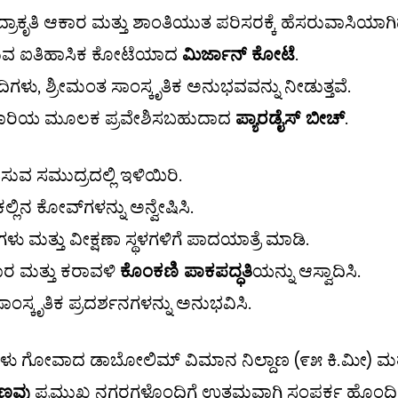
ಕೃತಿ ಆಕಾರ ಮತ್ತು ಶಾಂತಿಯುತ ಪರಿಸರಕ್ಕೆ ಹೆಸರುವಾಸಿಯಾಗಿದ
ರುವ ಐತಿಹಾಸಿಕ ಕೋಟೆಯಾದ
ಮಿರ್ಜಾನ್ ಕೋಟೆ
.
ಿಗಳು, ಶ್ರೀಮಂತ ಸಾಂಸ್ಕೃತಿಕ ಅನುಭವವನ್ನು ನೀಡುತ್ತವೆ.
 ಸವಾರಿಯ ಮೂಲಕ ಪ್ರವೇಶಿಸಬಹುದಾದ
ಪ್ಯಾರಡೈಸ್ ಬೀಚ್
.
ಿಸುವ ಸಮುದ್ರದಲ್ಲಿ ಇಳಿಯಿರಿ.
ಕಲ್ಲಿನ ಕೋವ್‌ಗಳನ್ನು ಅನ್ವೇಷಿಸಿ.
ು ಮತ್ತು ವೀಕ್ಷಣಾ ಸ್ಥಳಗಳಿಗೆ ಪಾದಯಾತ್ರೆ ಮಾಡಿ.
ಾರ ಮತ್ತು ಕರಾವಳಿ
ಕೊಂಕಣಿ ಪಾಕಪದ್ಧತಿ
ಯನ್ನು ಆಸ್ವಾದಿಸಿ.
ಾಂಸ್ಕೃತಿಕ ಪ್ರದರ್ಶನಗಳನ್ನು ಅನುಭವಿಸಿ.
ಣಗಳು ಗೋವಾದ ಡಾಬೋಲಿಮ್ ವಿಮಾನ ನಿಲ್ದಾಣ (೯೫ ಕಿ.ಮೀ) ಮತ್
ಾಣವು
ಪ್ರಮುಖ ನಗರಗಳೊಂದಿಗೆ ಉತ್ತಮವಾಗಿ ಸಂಪರ್ಕ ಹೊಂದಿದ