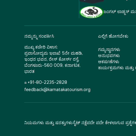
ಜಂಗಲ್ ಲಾಡ್ಜಸ್ ಮತ್ತು
ನಮ್ಮನ್ನು ಸಂಪರ್ಕಿಸಿ
ಎಲ್ಲಿಗೆ ಹೋಗಬೇಕು
ಮುಖ್ಯ ಕಚೇರಿ ವಿಳಾಸ:
ಗಮ್ಯಸ್ಥಾನಗಳು
ಪ್ರವಾಸೋದ್ಯಮ ಇಲಾಖೆ 5ನೇ ಮಹಡಿ,
ಅನುಭವಗಳು
ಇಂಧನ ಭವನ, ರೇಸ್ ಕೋರ್ಸ್ ರಸ್ತೆ,
ಆಕರ್ಷಣೆಗಳು
ಬೆಂಗಳೂರು-560 009, ಕರ್ನಾಟಕ,
ಕಾರ್ಯಕ್ರಮಗಳು ಮತ್ತ
ಭಾರತ
☎ +91-80-2235-2828
feedback@karnatakatourism.org
ನಿಯಮಗಳು ಮತ್ತು ಷರತ್ತುಗಳು
ಸೈಟ್ ನಕ್ಷೆ
ಪದೇ ಪದೇ ಕೇಳಲಾಗುವ ಪ್ರಶ್ನೆಗ