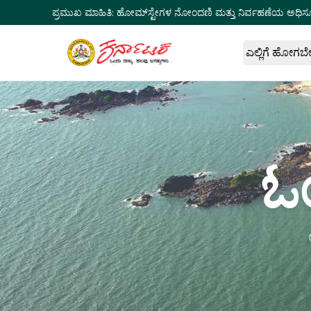
ಪ್ರಮುಖ ಮಾಹಿತಿ:
ಹೋಮ್‌ಸ್ಟೇಗಳ ನೋಂದಣಿ ಮತ್ತು ನಿರ್ವಹಣೆಯ ಅಧಿಸ
ಎಲ್ಲಿಗೆ ಹೋಗಬ
ಓ