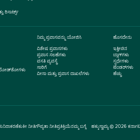
 ರಿಸಾರ್ಟ್ಸ್
ನಿಮ್ಮ ಪ್ರವಾಸವನ್ನು ಯೋಜಿಸಿ
ಹೊಸದೇನು
ವಿಶೇಷ ಪ್ರವಾಸಗಳು
ಇತ್ತೀಚಿನ
ಪ್ರವಾಸ ಸಲಹೆಗಳು
ಬ್ಲಾಗ್‌ಗಳು
ವಸತಿ ವ್ಯವಸ್ಥೆ
ಸ್ಪರ್ಧೆಗಳು
ಸಾರಿಗೆ
ಟೆಂಡರ್‌ಗಳು
ು ರೋಡ್‌ಶೋಗಳು
ವೀಸಾ ಮತ್ತು ಪ್ರವಾಸ ದಾಖಲೆಗಳು
ಹೆಚ್ಚು
ಳು
ನಿರಾಕರಣೆ
ಕುಕೀ ನೀತಿ
ಗೌಪ್ಯತಾ ನೀತಿ
ಪ್ರತಿಕ್ರಿಯೆ
ನಮ್ಮ ಬಗ್ಗೆ
ಹಕ್ಕುಸ್ವಾಮ್ಯ © 2026 ಕರ್ನಾಟ