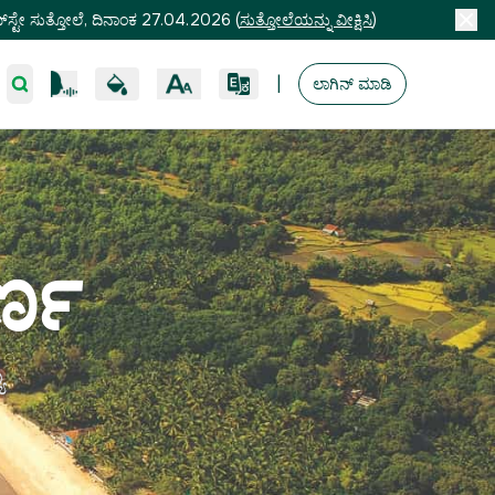
ಸ್ಟೇ ಸುತ್ತೋಲೆ, ದಿನಾಂಕ 27.04.2026
(
ಸುತ್ತೋಲೆಯನ್ನು ವೀಕ್ಷಿಸಿ
)
|
ಲಾಗಿನ್ ಮಾಡಿ
್ಣ
ಯ