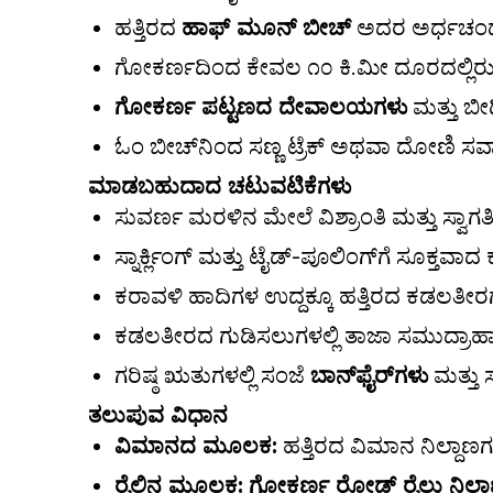
ಹತ್ತಿರದ
ಹಾಫ್ ಮೂನ್ ಬೀಚ್
ಅದರ ಅರ್ಧಚಂದ್ರಾ
ಗೋಕರ್ಣದಿಂದ ಕೇವಲ ೧೦ ಕಿ.ಮೀ ದೂರದಲ್ಲಿ
ಗೋಕರ್ಣ ಪಟ್ಟಣದ ದೇವಾಲಯಗಳು
ಮತ್ತು ಬೀದ
ಓಂ ಬೀಚ್‌ನಿಂದ ಸಣ್ಣ ಟ್ರೆಕ್ ಅಥವಾ ದೋಣಿ
ಮಾಡಬಹುದಾದ ಚಟುವಟಿಕೆಗಳು
ಸುವರ್ಣ ಮರಳಿನ ಮೇಲೆ ವಿಶ್ರಾಂತಿ ಮತ್ತು ಸ್ವಾಗತ
ಸ್ನಾರ್ಕ್ಲಿಂಗ್ ಮತ್ತು ಟೈಡ್-ಪೂಲಿಂಗ್‌ಗೆ ಸೂಕ್ತವಾದ 
ಕರಾವಳಿ ಹಾದಿಗಳ ಉದ್ದಕ್ಕೂ ಹತ್ತಿರದ ಕಡಲತೀರಗಳ
ಕಡಲತೀರದ ಗುಡಿಸಲುಗಳಲ್ಲಿ ತಾಜಾ ಸಮುದ್ರಾಹ
ಗರಿಷ್ಠ ಋತುಗಳಲ್ಲಿ ಸಂಜೆ
ಬಾನ್‌ಫೈರ್‌ಗಳು
ಮತ್ತು ಸ
ತಲುಪುವ ವಿಧಾನ
ವಿಮಾನದ ಮೂಲಕ:
ಹತ್ತಿರದ ವಿಮಾನ ನಿಲ್ದಾ
ರೈಲಿನ ಮೂಲಕ:
ಗೋಕರ್ಣ ರೋಡ್ ರೈಲು ನಿಲ್ದ