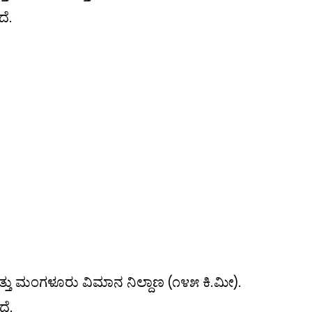
ೆ.
ತು ಮಂಗಳೂರು ವಿಮಾನ ನಿಲ್ದಾಣ (೧೪೫ ಕಿ.ಮೀ).
ೆ.