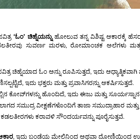
ವಿತ್ರ
‘ಓಂ’ ಚಿಹ್ನೆಯನ್ನು
ಹೋಲುವ ತನ್ನ ವಿಶಿಷ್ಟ ಆಕಾರಕ್ಕೆ ಹೆಸರ
ಶಾಂತ ಕಡಲತೀರವು ಸುವರ್ಣ ಮರಳು, ರೋಮಾಂಚಕ ಅಲೆಗಳು ಮತ್ತು
 ಚಿಹ್ನೆಯಾದ ಓಂ ಅನ್ನು ರೂಪಿಸುತ್ತದೆ, ಇದು ಆಧ್ಯಾತ್ಮಿಕವಾಗಿ 
ಪಟ್ಟಿದೆ, ಇದು ಭಕ್ತರು ಮತ್ತು ಪ್ರವಾಸಿಗರನ್ನು ಆಕರ್ಷಿಸುತ್ತದೆ.
್ಲಿನ ಕೋವ್‌ಗಳನ್ನು ಹೊಂದಿದೆ, ಇದು ಈಜು ಮತ್ತು ಸೂರ್ಯಸ್ನಾನಕ್ಕ
ದ ಸಮುದ್ರ ವೀಕ್ಷಣೆಗಳೊಂದಿಗೆ ತಾಜಾ ಸಮುದ್ರಾಹಾರ ಮತ್ತು ಸ್ಥಳ
 ಕಡಲತೀರಗಳು ಕರಾವಳಿ ಸೌಂದರ್ಯವನ್ನು ಪೂರೈಸುತ್ತವೆ.
ಆಕಾರ
, ಇದು ಬಂಡೆಯ ಮೇಲಿನಿಂದ ಅಥವಾ ದೋಣಿಯಿಂದ ಉತ್ತಮ