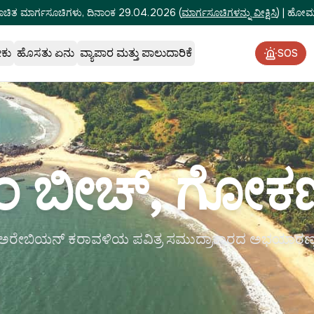
ೂಚಿತ ಮಾರ್ಗಸೂಚಿಗಳು, ದಿನಾಂಕ 29.04.2026
(
ಮಾರ್ಗಸೂಚಿಗಳನ್ನು ವೀಕ್ಷಿಸಿ
)
|
ಹೋಮ್‌
ೇಕು
ಹೊಸತು ಏನು
ವ್ಯಾಪಾರ ಮತ್ತು ಪಾಲುದಾರಿಕೆ
SOS
ಂ ಬೀಚ್, ಗೋಕರ
ಅರೇಬಿಯನ್ ಕರಾವಳಿಯ ಪವಿತ್ರ ಸಮುದ್ರಾಕಾರದ ಅಭಯಾರಣ್