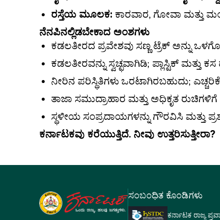
ರಸ್ತೆಯ ಮೂಲಕ:
ಕಾರವಾರ, ಗೋವಾ ಮತ್ತು ಮಂಗಳೂರ
ನೆನಪಿನಲ್ಲಿಡಬೇಕಾದ ಅಂಶಗಳು
ಕಡಲತೀರದ ಪ್ರವೇಶವು ಸಣ್ಣ ಟ್ರೆಕ್ ಅನ್ನು ಒ
ಕಡಲತೀರವನ್ನು ಸ್ವಚ್ಛವಾಗಿಡಿ; ಪ್ಲಾಸ್ಟಿಕ್ ಮತ್ತು ಕಸ 
ನೀರಿನ ಪರಿಸ್ಥಿತಿಗಳು ಒರಟಾಗಿರಬಹುದು; ಎಚ್ಚರಿಕ
ತಾಜಾ ಸಮುದ್ರಾಹಾರ ಮತ್ತು ಅಧಿಕೃತ ರುಚಿಗಳಿಗೆ
ಸ್ಥಳೀಯ ಸಂಪ್ರದಾಯಗಳನ್ನು ಗೌರವಿಸಿ ಮತ್ತು ಪ್
ಕರ್ನಾಟಕವು ಕರೆಯುತ್ತಿದೆ. ನೀವು ಉತ್ತರಿಸುತ್ತೀರಾ?
ಸಂಬಂಧಿತ ಕೊಂಡಿಗಳು
ಕರ್ನಾಟಕ ರಾಜ್ಯ ಪ್ರ