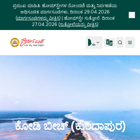
ಪ್ರಮುಖ ಮಾಹಿತಿ:
ಹೋಮ್‌ಸ್ಟೇಗಳ ನೋಂದಣಿ ಮತ್ತು ನಿರ್ವಹಣೆಯ
ಅಧಿಸೂಚಿತ ಮಾರ್ಗಸೂಚಿಗಳು, ದಿನಾಂಕ 29.04.2026
(
ಮಾರ್ಗಸೂಚಿಗಳನ್ನು ವೀಕ್ಷಿಸಿ
)
|
ಹೋಮ್‌ಸ್ಟೇ ಸುತ್ತೋಲೆ, ದಿನಾಂಕ
27.04.2026
(
ಸುತ್ತೋಲೆಯನ್ನು ವೀಕ್ಷಿಸಿ
)
ಕೋಡಿ ಬೀಚ್ (ಕುಂದಾಪುರ)