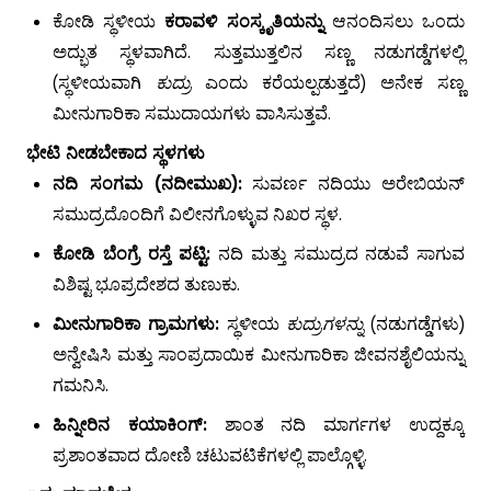
ಕೋಡಿ ಸ್ಥಳೀಯ
ಕರಾವಳಿ ಸಂಸ್ಕೃತಿಯನ್ನು
ಆನಂದಿಸಲು ಒಂದು
ಅದ್ಭುತ ಸ್ಥಳವಾಗಿದೆ. ಸುತ್ತಮುತ್ತಲಿನ ಸಣ್ಣ ನಡುಗಡ್ಡೆಗಳಲ್ಲಿ
(ಸ್ಥಳೀಯವಾಗಿ
ಕುದ್ರು
ಎಂದು ಕರೆಯಲ್ಪಡುತ್ತದೆ) ಅನೇಕ ಸಣ್ಣ
ಮೀನುಗಾರಿಕಾ ಸಮುದಾಯಗಳು ವಾಸಿಸುತ್ತವೆ.
ಭೇಟಿ ನೀಡಬೇಕಾದ ಸ್ಥಳಗಳು
ನದಿ ಸಂಗಮ (ನದೀಮುಖ):
ಸುವರ್ಣ ನದಿಯು ಅರೇಬಿಯನ್
ಸಮುದ್ರದೊಂದಿಗೆ ವಿಲೀನಗೊಳ್ಳುವ ನಿಖರ ಸ್ಥಳ.
ಕೋಡಿ ಬೆಂಗ್ರೆ ರಸ್ತೆ ಪಟ್ಟಿ:
ನದಿ ಮತ್ತು ಸಮುದ್ರದ ನಡುವೆ ಸಾಗುವ
ವಿಶಿಷ್ಟ ಭೂಪ್ರದೇಶದ ತುಣುಕು.
ಮೀನುಗಾರಿಕಾ ಗ್ರಾಮಗಳು:
ಸ್ಥಳೀಯ
ಕುದ್ರುಗಳನ್ನು
(ನಡುಗಡ್ಡೆಗಳು)
ಅನ್ವೇಷಿಸಿ ಮತ್ತು ಸಾಂಪ್ರದಾಯಿಕ ಮೀನುಗಾರಿಕಾ ಜೀವನಶೈಲಿಯನ್ನು
ಗಮನಿಸಿ.
ಹಿನ್ನೀರಿನ ಕಯಾಕಿಂಗ್:
ಶಾಂತ ನದಿ ಮಾರ್ಗಗಳ ಉದ್ದಕ್ಕೂ
ಪ್ರಶಾಂತವಾದ ದೋಣಿ ಚಟುವಟಿಕೆಗಳಲ್ಲಿ ಪಾಲ್ಗೊಳ್ಳಿ.