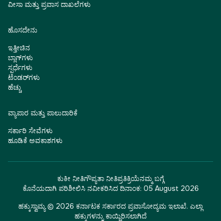
ವೀಸಾ ಮತ್ತು ಪ್ರವಾಸ ದಾಖಲೆಗಳು
ಹೊಸದೇನು
ಇತ್ತೀಚಿನ
ಬ್ಲಾಗ್‌ಗಳು
ಸ್ಪರ್ಧೆಗಳು
ಟೆಂಡರ್‌ಗಳು
ಹೆಚ್ಚು
ವ್ಯಾಪಾರ ಮತ್ತು ಪಾಲುದಾರಿಕೆ
ಸರ್ಕಾರಿ ಸೇವೆಗಳು
ಹೂಡಿಕೆ ಅವಕಾಶಗಳು
ಕುಕೀ ನೀತಿ
ಗೌಪ್ಯತಾ ನೀತಿ
ಪ್ರತಿಕ್ರಿಯೆ
ನಮ್ಮ ಬಗ್ಗೆ
ಕೊನೆಯದಾಗಿ ಪರಿಶೀಲಿಸಿ ನವೀಕರಿಸಿದ ದಿನಾಂಕ:
05 August 2026
ಹಕ್ಕುಸ್ವಾಮ್ಯ © 2026 ಕರ್ನಾಟಕ ಸರ್ಕಾರದ ಪ್ರವಾಸೋದ್ಯಮ ಇಲಾಖೆ. ಎಲ್ಲಾ
ಹಕ್ಕುಗಳನ್ನು ಕಾಯ್ದಿರಿಸಲಾಗಿದೆ