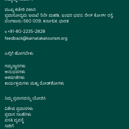
ಮುಖ್ಯ ಕಚೇರಿ ವಿಳಾಸ:
ಪ್ರವಾಸೋದ್ಯಮ ಇಲಾಖೆ 5ನೇ ಮಹಡಿ, ಇಂಧನ ಭವನ, ರೇಸ್ ಕೋರ್ಸ್ ರಸ್ತೆ,
ಬೆಂಗಳೂರು-560 009, ಕರ್ನಾಟಕ, ಭಾರತ
☎ +91-80-2235-2828
feedback@karnatakatourism.org
ಎಲ್ಲಿಗೆ ಹೋಗಬೇಕು
ಗಮ್ಯಸ್ಥಾನಗಳು
ಅನುಭವಗಳು
ಆಕರ್ಷಣೆಗಳು
ಕಾರ್ಯಕ್ರಮಗಳು ಮತ್ತು ರೋಡ್‌ಶೋಗಳು
ನಿಮ್ಮ ಪ್ರವಾಸವನ್ನು ಯೋಜಿಸಿ
ವಿಶೇಷ ಪ್ರವಾಸಗಳು
ಪ್ರವಾಸ ಸಲಹೆಗಳು
ವಸತಿ ವ್ಯವಸ್ಥೆ
ಸಾರಿಗೆ