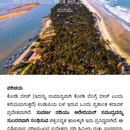
ನದಿ ಮುಖಜ ಭೂಮಿ, ಶಾಂತ ತೀರ, ನದಿ ಮತ್ತು ಸಮುದ್ರದ
ಸಂಗಮ.
ಪರಿಚಯ
ಕೋಡಿ ಬೀಚ್ (ಇದನ್ನು ಸಾಮಾನ್ಯವಾಗಿ ಕೋಡಿ ಬೆಂಗ್ರೆ ಬೀಚ್ ಎಂದು
ಕರೆಯಲಾಗುತ್ತದೆ) ಉಡುಪಿಯ ಬಳಿ ಇರುವ ಒಂದು ಪ್ರಶಾಂತ ಕರಾವಳಿ
ಪ್ರದೇಶವಾಗಿದೆ.
ಸುವರ್ಣ ನದಿಯು ಅರೇಬಿಯನ್ ಸಮುದ್ರವನ್ನು
ಸುಂದರವಾಗಿ ಸಂಧಿಸುವ
ಚಿತ್ರಸದೃಶ ತಾಣಕ್ಕಾಗಿ ಇದು ಪ್ರಸಿದ್ಧವಾಗಿದೆ. ಈ
ವಿಶಿಷ್ಟವಾದ ನದೀಮುಖದ ಪ್ರದೇಶವು ನದಿ ಹಿನ್ನೀರು ಮತ್ತು ಸಾಗರವನ್ನು