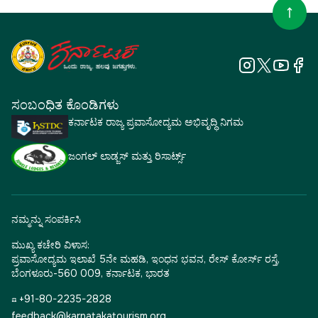
ಸಂಬಂಧಿತ ಕೊಂಡಿಗಳು
ಕರ್ನಾಟಕ ರಾಜ್ಯ ಪ್ರವಾಸೋದ್ಯಮ ಅಭಿವೃದ್ಧಿ ನಿಗಮ
ಜಂಗಲ್ ಲಾಡ್ಜಸ್ ಮತ್ತು ರಿಸಾರ್ಟ್ಸ್
ನಮ್ಮನ್ನು ಸಂಪರ್ಕಿಸಿ
ಮುಖ್ಯ ಕಚೇರಿ ವಿಳಾಸ:
ಪ್ರವಾಸೋದ್ಯಮ ಇಲಾಖೆ 5ನೇ ಮಹಡಿ, ಇಂಧನ ಭವನ, ರೇಸ್ ಕೋರ್ಸ್ ರಸ್ತೆ,
ಬೆಂಗಳೂರು-560 009, ಕರ್ನಾಟಕ, ಭಾರತ
☎ +91-80-2235-2828
feedback@karnatakatourism.org