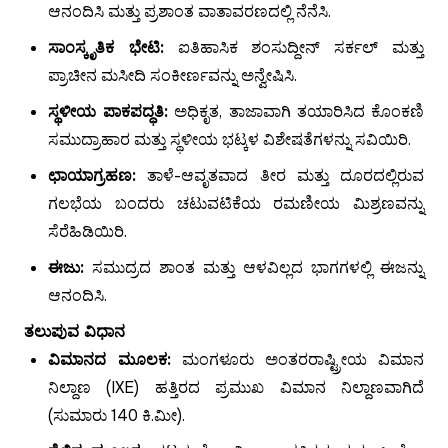
ಆನಂದಿಸಿ ಮತ್ತು ಪ್ರಶಾಂತ ವಾತಾವರಣದಲ್ಲಿ ನೆನೆಸಿ.
ಸಾಂಸ್ಕೃತಿಕ ಭೇಟಿ:
ಐತಿಹಾಸಿಕ ಶಂಸುದ್ದೀನ್ ಸರ್ಕಲ್ ಮತ್ತು
ಪ್ರಾಚೀನ ಮಸೀದಿ ಸಂಕೀರ್ಣವನ್ನು ಅನ್ವೇಷಿಸಿ.
ಸ್ಥಳೀಯ ಪಾಕಪದ್ಧತಿ:
ಅಧಿಕೃತ, ತಾಜಾವಾಗಿ ತಯಾರಿಸಿದ ಕೊಂಕಣಿ
ಸಮುದ್ರಾಹಾರ ಮತ್ತು ಸ್ಥಳೀಯ ಭಟ್ಕಳ ವಿಶೇಷತೆಗಳನ್ನು ಸವಿಯಿರಿ.
ಛಾಯಾಗ್ರಹಣ:
ತಾಳೆ-ಆವೃತವಾದ ತೀರ ಮತ್ತು ದೂರದಲ್ಲಿರುವ
ಗಲಭೆಯ ಬಂದರು ಚಟುವಟಿಕೆಯ ರಮಣೀಯ ಮಿಶ್ರಣವನ್ನು
ಸೆರೆಹಿಡಿಯಿರಿ.
ಈಜು:
ಸಮುದ್ರದ ಶಾಂತ ಮತ್ತು ಆಳವಿಲ್ಲದ ಭಾಗಗಳಲ್ಲಿ ಈಜನ್ನು
ಆನಂದಿಸಿ.
ತಲುಪುವ ವಿಧಾನ
ವಿಮಾನದ ಮೂಲಕ:
ಮಂಗಳೂರು ಅಂತರರಾಷ್ಟ್ರೀಯ ವಿಮಾನ
ನಿಲ್ದಾಣ (IXE) ಹತ್ತಿರದ ಪ್ರಮುಖ ವಿಮಾನ ನಿಲ್ದಾಣವಾಗಿದೆ
(ಸುಮಾರು 140 ಕಿ.ಮೀ).