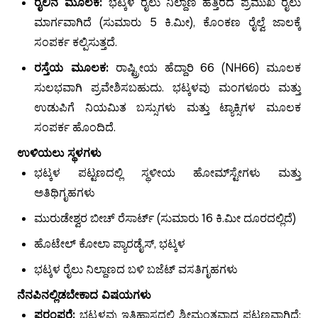
ರೈಲಿನ ಮೂಲಕ:
ಭಟ್ಕಳ ರೈಲು ನಿಲ್ದಾಣ ಹತ್ತಿರದ ಪ್ರಮುಖ ರೈಲು
ಮಾರ್ಗವಾಗಿದೆ (ಸುಮಾರು 5 ಕಿ.ಮೀ), ಕೊಂಕಣ ರೈಲ್ವೆ ಜಾಲಕ್ಕೆ
ಸಂಪರ್ಕ ಕಲ್ಪಿಸುತ್ತದೆ.
ರಸ್ತೆಯ ಮೂಲಕ:
ರಾಷ್ಟ್ರೀಯ ಹೆದ್ದಾರಿ 66 (NH66) ಮೂಲಕ
ಸುಲಭವಾಗಿ ಪ್ರವೇಶಿಸಬಹುದು. ಭಟ್ಕಳವು ಮಂಗಳೂರು ಮತ್ತು
ಉಡುಪಿಗೆ ನಿಯಮಿತ ಬಸ್ಸುಗಳು ಮತ್ತು ಟ್ಯಾಕ್ಸಿಗಳ ಮೂಲಕ
ಸಂಪರ್ಕ ಹೊಂದಿದೆ.
ಉಳಿಯಲು ಸ್ಥಳಗಳು
ಭಟ್ಕಳ ಪಟ್ಟಣದಲ್ಲಿ ಸ್ಥಳೀಯ ಹೋಮ್‌ಸ್ಟೇಗಳು ಮತ್ತು
ಅತಿಥಿಗೃಹಗಳು
ಮುರುಡೇಶ್ವರ ಬೀಚ್ ರೆಸಾರ್ಟ್ (ಸುಮಾರು 16 ಕಿ.ಮೀ ದೂರದಲ್ಲಿದೆ)
ಹೊಟೇಲ್ ಕೋಲಾ ಪ್ಯಾರಡೈಸ್, ಭಟ್ಕಳ
ಭಟ್ಕಳ ರೈಲು ನಿಲ್ದಾಣದ ಬಳಿ ಬಜೆಟ್ ವಸತಿಗೃಹಗಳು
ನೆನಪಿನಲ್ಲಿಡಬೇಕಾದ ವಿಷಯಗಳು
ಪರಂಪರೆ:
ಭಟ್ಕಳವು ಇತಿಹಾಸದಲ್ಲಿ ಶ್ರೀಮಂತವಾದ ಪಟ್ಟಣವಾಗಿದೆ;