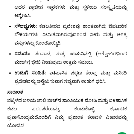
ಅದರ ಪ್ರಾಚೀನ ಸ್ಮಾರಕಗಳು ಮತ್ತು ಸ್ಥಳೀಯ ಸಂಸ್ಕೃತಿಯನ್ನು
ಅನ್ವೇಷಿಸಿ.
ಸೌಲಭ್ಯಗಳು:
ಕಡಲತೀರದ ಪ್ರದೇಶವು ಶಾಂತವಾಗಿದೆ; ಔಪಚಾರಿಕ
ಸೌಕರ್ಯಗಳು ಸೀಮಿತವಾಗಿರುವುದರಿಂದ ನೀರು ಮತ್ತು ಅಗತ್ಯ
ವಸ್ತುಗಳನ್ನು ಕೊಂಡೊಯ್ಯಿರಿ.
ಸಮಯ:
ತಂಪಾದ, ಶುಷ್ಕ ಋತುವಿನಲ್ಲಿ (ಅಕ್ಟೋಬರ್‌ನಿಂದ
ಮಾರ್ಚ್) ಭೇಟಿ ನೀಡುವುದು ಉತ್ತಮ ಸಮಯ.
ಉಡುಗೆ ಸಂಹಿತೆ:
ಐತಿಹಾಸಿಕ ಪಟ್ಟಣ ಕೇಂದ್ರ ಮತ್ತು ಮಸೀದಿ
ಪ್ರದೇಶವನ್ನು ಅನ್ವೇಷಿಸುವಾಗ ಸಭ್ಯವಾಗಿ ಉಡುಗೆ ಧರಿಸಿ.
ಸಾರಾಂಶ
ಭಟ್ಕಳದ ಬಳಿಯ ಜಾಲಿ ಬೀಚ್‌ನ ಶಾಂತಿಯುತ ಮೋಡಿ ಮತ್ತು ಐತಿಹಾಸಿಕ
ಕಡಲ ಪರಂಪರೆಯನ್ನು ಕಂಡುಕೊಳ್ಳಿ. ಕರ್ನಾಟಕ
ಪ್ರವಾಸೋದ್ಯಮದೊಂದಿಗೆ ನಿಮ್ಮ ಪ್ರಶಾಂತ ಕರಾವಳಿ ವಿಹಾರವನ್ನು
ಯೋಜಿಸಿ!