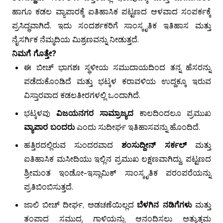
ಹಾಗೂ ಕಡಲ ವ್ಯಾಪಾರಕ್ಕೆ ಐತಿಹಾಸಿಕ ಪಟ್ಟಣದ ಆಳವಾದ ಸಂಪರ್ಕಕ್ಕೆ
ಪ್ರಸಿದ್ಧವಾಗಿದೆ. ಇದು ಸಂದರ್ಶಕರಿಗೆ ಸಾಂಸ್ಕೃತಿಕ ಇತಿಹಾಸ ಮತ್ತು
ನೈಸರ್ಗಿಕ ನೆಮ್ಮದಿಯ ಮಿಶ್ರಣವನ್ನು ನೀಡುತ್ತದೆ.
ನಿಮಗೆ ಗೊತ್ತೇ?
ಈ ಬೀಚ್ ಭಾಗಶಃ ಸ್ಥಳೀಯ ಸಮುದಾಯದಿಂದ ತನ್ನ ಹೆಸರನ್ನು
ಪಡೆದುಕೊಂಡಿದೆ ಮತ್ತು ಭಟ್ಕಳ ಕರಾವಳಿಯ ಉದ್ದಕ್ಕೂ ಇರುವ
ವಿಸ್ತಾರವಾದ ಕಡಲತೀರಗಳಲ್ಲಿ ಒಂದಾಗಿದೆ.
ಭಟ್ಕಳವು
ವಿಜಯನಗರ ಸಾಮ್ರಾಜ್ಯದ
ಕಾಲದಿಂದಲೂ ಪ್ರಮುಖ
ವ್ಯಾಪಾರ ಬಂದರು
ಎಂದು ಸುದೀರ್ಘ ಇತಿಹಾಸವನ್ನು ಹೊಂದಿದೆ.
ಹತ್ತಿರದಲ್ಲಿರುವ ಸುಂದರವಾದ
ಶಂಸುದ್ದೀನ್ ಸರ್ಕಲ್
ಮತ್ತು
ಐತಿಹಾಸಿಕ ಮಸೀದಿಯು ಇಲ್ಲಿನ ಪ್ರಮುಖ ಲಕ್ಷಣವಾಗಿದ್ದು, ಪಟ್ಟಣದ
ಶ್ರೀಮಂತ ಇಂಡೋ-ಇಸ್ಲಾಮಿಕ್ ಸಾಂಸ್ಕೃತಿಕ ಪರಂಪರೆಯನ್ನು
ಪ್ರತಿಬಿಂಬಿಸುತ್ತದೆ.
ಜಾಲಿ ಬೀಚ್ ದೀರ್ಘ, ಅಡಚಣೆಯಿಲ್ಲದ
ಬೆಳಗಿನ ನಡಿಗೆಗಳು
ಮತ್ತು
ತಂಪಾದ ಸಮುದ್ರ ಗಾಳಿಯನ್ನು ಆನಂದಿಸಲು ಅತ್ಯುತ್ತಮ