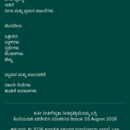
ಸಾರಿಗೆ
ವೀಸಾ ಮತ್ತು ಪ್ರವಾಸ ದಾಖಲೆಗಳು
ಹೊಸದೇನು
ಇತ್ತೀಚಿನ
ಬ್ಲಾಗ್‌ಗಳು
ಸ್ಪರ್ಧೆಗಳು
ಟೆಂಡರ್‌ಗಳು
ಹೆಚ್ಚು
ವ್ಯಾಪಾರ ಮತ್ತು ಪಾಲುದಾರಿಕೆ
ಸರ್ಕಾರಿ ಸೇವೆಗಳು
ಹೂಡಿಕೆ ಅವಕಾಶಗಳು
ಕುಕೀ ನೀತಿ
ಗೌಪ್ಯತಾ ನೀತಿ
ಪ್ರತಿಕ್ರಿಯೆ
ನಮ್ಮ ಬಗ್ಗೆ
ಕೊನೆಯದಾಗಿ ಪರಿಶೀಲಿಸಿ ನವೀಕರಿಸಿದ ದಿನಾಂಕ:
05 August 2026
ಹಕ್ಕುಸ್ವಾಮ್ಯ © 2026 ಕರ್ನಾಟಕ ಸರ್ಕಾರದ ಪ್ರವಾಸೋದ್ಯಮ ಇಲಾಖೆ. ಎಲ್ಲಾ